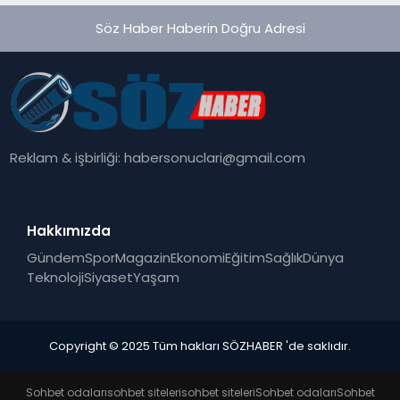
Söz Haber Haberin Doğru Adresi
Reklam & işbirliği:
habersonuclari@gmail.com
Hakkımızda
Gündem
Spor
Magazin
Ekonomi
Eğitim
Sağlık
Dünya
Teknoloji
Siyaset
Yaşam
Copyright © 2025 Tüm hakları SÖZHABER 'de saklıdır.
Sohbet odaları
sohbet siteleri
sohbet siteleri
Sohbet odaları
Sohbet