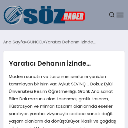
GÜNDEM
Ana Sayfa
GÜNCEL
Yaratıcı Dehanın İzinde…
SPOR
Yaratıcı Dehanın İzinde…
MAGAZIN
Modern sanatın ve tasarımın sınırlarını yeniden
EKONOMI
tanımlayan bir isim var: Aykut SEVİNÇ…. Dokuz Eylül
Üniversitesi Resim Öğretmenliği, Grafik Ana sanat
EĞITIM
Bilim Dalı mezunu olan tasarımcı, grafik tasarım,
illüstrasyon ve mimari tasarım alanlarında eserler
SAĞLIK
yaratıyor, yaratıcı vizyonuyla sadece sanatı değil,
yaşam alanlarını da dönüştürüyor. klasik ve çağdaş
DÜNYA