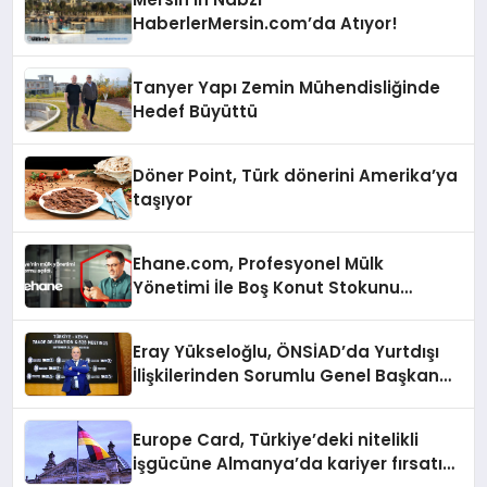
HaberlerMersin.com’da Atıyor!
Tanyer Yapı Zemin Mühendisliğinde
Hedef Büyüttü
Döner Point, Türk dönerini Amerika’ya
taşıyor
Ehane.com, Profesyonel Mülk
Yönetimi İle Boş Konut Stokunu
Eritecek
Eray Yükseloğlu, ÖNSİAD’da Yurtdışı
İlişkilerinden Sorumlu Genel Başkan
Yardımcısı Oldu
Europe Card, Türkiye’deki nitelikli
işgücüne Almanya’da kariyer fırsatı