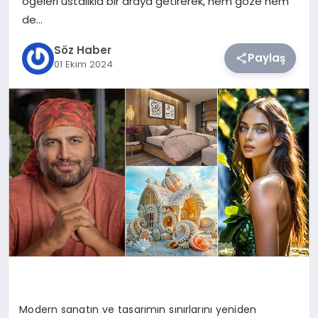
öğeleri ustalıkla bir araya getirerek, hem göze hem
de…
TEKNOLOJI
Söz Haber
Paylaş
01 Ekim 2024
SIYASET
YAŞAM
Modern sanatın ve tasarımın sınırlarını yeniden