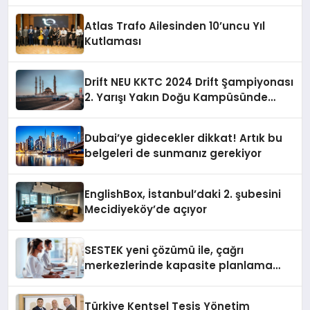
sununuyor
Atlas Trafo Ailesinden 10’uncu Yıl
Kutlaması
Drift NEU KKTC 2024 Drift Şampiyonası
2. Yarışı Yakın Doğu Kampüsünde
Gerçekleştirildi
Dubai’ye gidecekler dikkat! Artık bu
belgeleri de sunmanız gerekiyor
EnglishBox, İstanbul’daki 2. şubesini
Mecidiyeköy’de açıyor
SESTEK yeni çözümü ile, çağrı
merkezlerinde kapasite planlama
verimliliğini 4 kat artırıyor
Türkiye Kentsel Tesis Yönetim