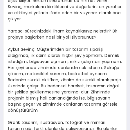
eşsiz kılıyor. Reklam sektöründe de hizmet veren
Sevinç, markaların kimliklerini ve değerlerini en yaratıcı
ve etkileyici yollarla ifade eden bir vizyoner olarak öne
çıkıyor.
Yaratıcı sürecinizdeki ilham kaynaklarınız nelerdir? Bir
projeye başlarken nasıl bir yol izliyorsunuz?
Aykut Sevinç: Müşterimden bir tasarım siparişi
aldığımda, ilk adım olarak hiçbir şey yapmam. Demek
istediğim, bilgisayarı açmam, eskiz çalışması yapmam.
Her şeyi önce zihnimde canlandırmak isterim. Sokağa
çıkarım, motorsiklet sürerim, basketbol oynarım.
Bedenim sürekli aktifken, zihnim de sürekli olarak proje
üzerinde çalışır. Bu bedensel hareket, tasarımın doğal
bir şekilde şekillenmesine yardımcı olur. Zihnimde
projenin bitmiş hali canlandığında ise, bilgisayarın
başına geçer ve zihnimde canlanan tasarımı görsele
dönüştürürüm.
Grafik tasarım, illüstrasyon, fotoğraf ve mimari
tasarım gibi farklı alanlarda çalışıyorsunuz. Bu alanlar