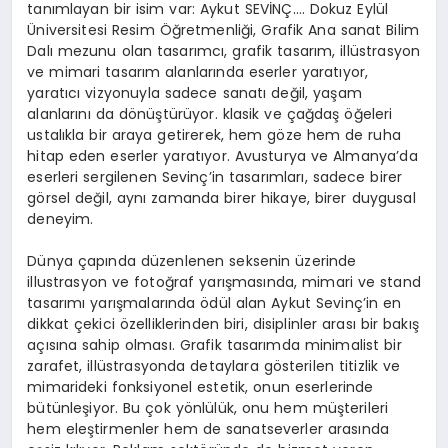
tanımlayan bir isim var: Aykut SEVİNÇ…. Dokuz Eylül
Üniversitesi Resim Öğretmenliği, Grafik Ana sanat Bilim
Dalı mezunu olan tasarımcı, grafik tasarım, illüstrasyon
ve mimari tasarım alanlarında eserler yaratıyor,
yaratıcı vizyonuyla sadece sanatı değil, yaşam
alanlarını da dönüştürüyor. klasik ve çağdaş öğeleri
ustalıkla bir araya getirerek, hem göze hem de ruha
hitap eden eserler yaratıyor. Avusturya ve Almanya’da
eserleri sergilenen Sevinç’in tasarımları, sadece birer
görsel değil, aynı zamanda birer hikaye, birer duygusal
deneyim.
Dünya çapında düzenlenen seksenin üzerinde
illustrasyon ve fotoğraf yarışmasında, mimari ve stand
tasarımı yarışmalarında ödül alan Aykut Sevinç’in en
dikkat çekici özelliklerinden biri, disiplinler arası bir bakış
açısına sahip olması. Grafik tasarımda minimalist bir
zarafet, illüstrasyonda detaylara gösterilen titizlik ve
mimarideki fonksiyonel estetik, onun eserlerinde
bütünleşiyor. Bu çok yönlülük, onu hem müşterileri
hem eleştirmenler hem de sanatseverler arasında