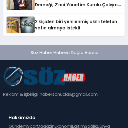
Derneği, 2’nci Yönetim Kurulu Çalışma
Kampı düzenlendi
2 kişiden biri yenilenmiş akıllı telefon
satın almaya istekli
Söz Haber Haberin Doğru Adresi
Reklam & işbirliği:
habersonuclari@gmail.com
Hakkımızda
Gündem
Spor
Magazin
Ekonomi
Eğitim
Sağlık
Dünya