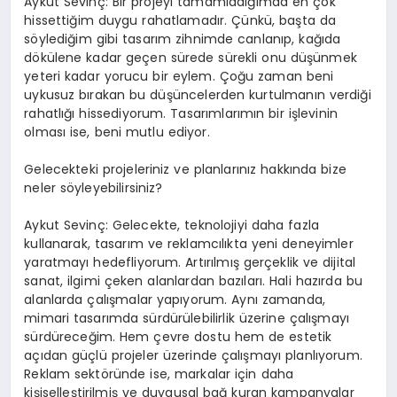
Aykut Sevinç: Bir projeyi tamamladığımda en çok
hissettiğim duygu rahatlamadır. Çünkü, başta da
söylediğim gibi tasarım zihnimde canlanıp, kağıda
dökülene kadar geçen sürede sürekli onu düşünmek
yeteri kadar yorucu bir eylem. Çoğu zaman beni
uykusuz bırakan bu düşüncelerden kurtulmanın verdiği
rahatlığı hissediyorum. Tasarımlarımın bir işlevinin
olması ise, beni mutlu ediyor.
Gelecekteki projeleriniz ve planlarınız hakkında bize
neler söyleyebilirsiniz?
Aykut Sevinç: Gelecekte, teknolojiyi daha fazla
kullanarak, tasarım ve reklamcılıkta yeni deneyimler
yaratmayı hedefliyorum. Artırılmış gerçeklik ve dijital
sanat, ilgimi çeken alanlardan bazıları. Hali hazırda bu
alanlarda çalışmalar yapıyorum. Aynı zamanda,
mimari tasarımda sürdürülebilirlik üzerine çalışmayı
sürdüreceğim. Hem çevre dostu hem de estetik
açıdan güçlü projeler üzerinde çalışmayı planlıyorum.
Reklam sektöründe ise, markalar için daha
kişiselleştirilmiş ve duygusal bağ kuran kampanyalar