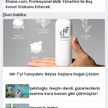
Ehane.com, Profesyonel Mülk Yönetimi İle Boş
Konut Stokunu Eritecek
Son Dakika
GR-7’yi Tanıyalım: Beyaz Saçlara Doğal Çözüm
Şehitoğlu: Geçim derdi, gazetecilerin
üzerine kara basan gibi çökmüştür!
Mersin’in Nabzı