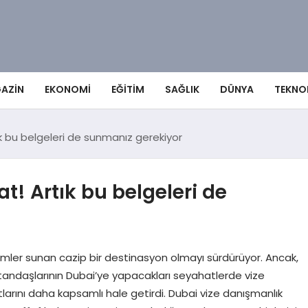
AZIN
EKONOMI
EĞITIM
SAĞLIK
DÜNYA
TEKNO
ık bu belgeleri de sunmanız gerekiyor
t! Artık bu belgeleri de
eyimler sunan cazip bir destinasyon olmayı sürdürüyor. Ancak,
vatandaşlarının Dubai’ye yapacakları seyahatlerde vize
tlarını daha kapsamlı hale getirdi. Dubai vize danışmanlık