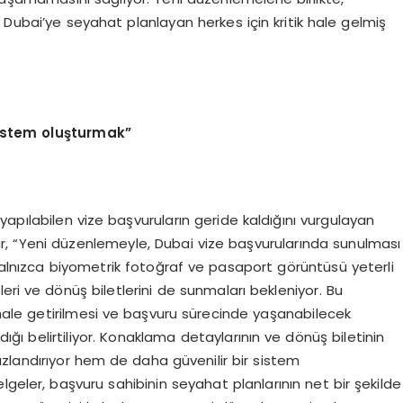
 Dubai’ye seyahat planlayan herkes için kritik hale gelmiş
istem oluşturmak”
apılabilen vize başvuruların geride kaldığını vurgulayan
r, “Yeni düzenlemeyle, Dubai vize başvurularında sunulması
 yalnızca biyometrik fotoğraf ve pasaport görüntüsü yeterli
eri ve dönüş biletlerini de sunmaları bekleniyor. Bu
f hale getirilmesi ve başvuru sürecinde yaşanabilecek
ığı belirtiliyor. Konaklama detaylarının ve dönüş biletinin
zlandırıyor hem de daha güvenilir bir sistem
lgeler, başvuru sahibinin seyahat planlarının net bir şekilde