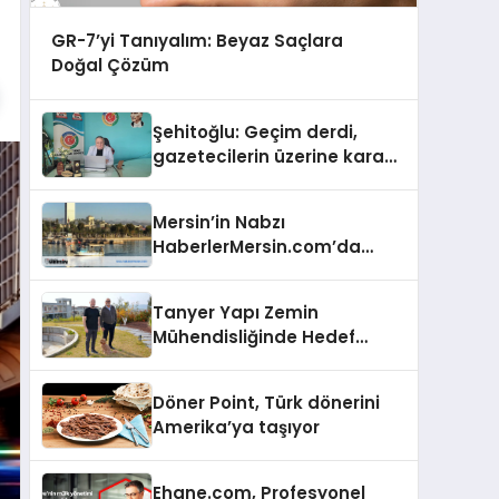
GR-7’yi Tanıyalım: Beyaz Saçlara
Doğal Çözüm
Şehitoğlu: Geçim derdi,
gazetecilerin üzerine kara
basan gibi çökmüştür!
Mersin’in Nabzı
HaberlerMersin.com’da
Atıyor!
Tanyer Yapı Zemin
Mühendisliğinde Hedef
Büyüttü
Döner Point, Türk dönerini
Amerika’ya taşıyor
Ehane.com, Profesyonel