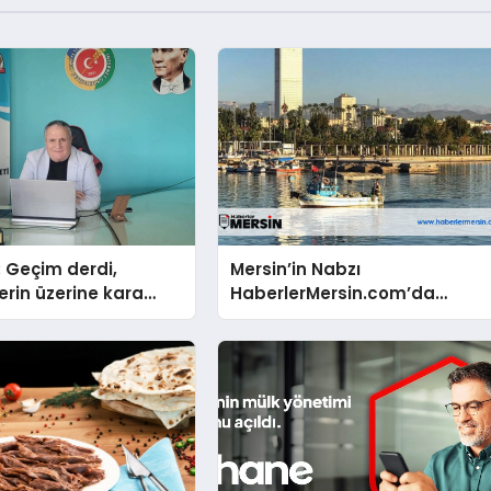
: Geçim derdi,
Mersin’in Nabzı
erin üzerine kara
HaberlerMersin.com’da
bi çökmüştür!
Atıyor!