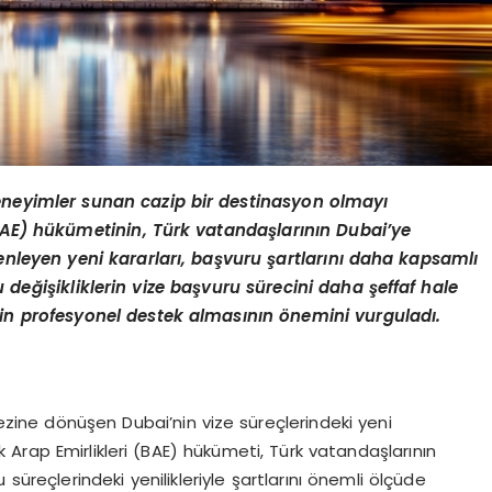
 deneyimler sunan cazip bir destinasyon olmayı
(BAE) hükümetinin, Türk vatandaşlarının Dubai
’
ye
enleyen yeni kararları, başvuru şartlarını daha kapsamlı
u değişikliklerin vize başvuru sürecini daha şeffaf hale
nin profesyonel destek almasının
ö
nemini vurguladı.
ezine dönüşen Dubai’nin vize süreçlerindeki yeni
ik Arap Emirlikleri (BAE) hükümeti, Türk vatandaşlarının
üreçlerindeki yenilikleriyle şartlarını önemli ölçüde