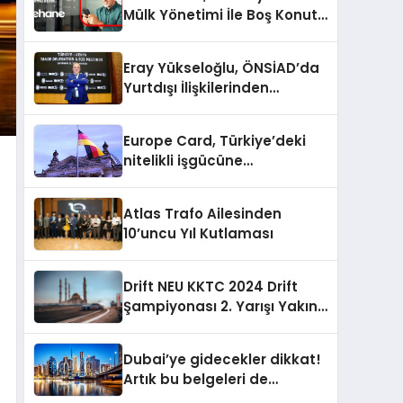
Mülk Yönetimi İle Boş Konut
Stokunu Eritecek
Eray Yükseloğlu, ÖNSİAD’da
Yurtdışı İlişkilerinden
Sorumlu Genel Başkan
Yardımcısı Oldu
Europe Card, Türkiye’deki
nitelikli işgücüne
Almanya’da kariyer fırsatı
sununuyor
Atlas Trafo Ailesinden
10’uncu Yıl Kutlaması
Drift NEU KKTC 2024 Drift
Şampiyonası 2. Yarışı Yakın
Doğu Kampüsünde
Gerçekleştirildi
Dubai’ye gidecekler dikkat!
Artık bu belgeleri de
sunmanız gerekiyor