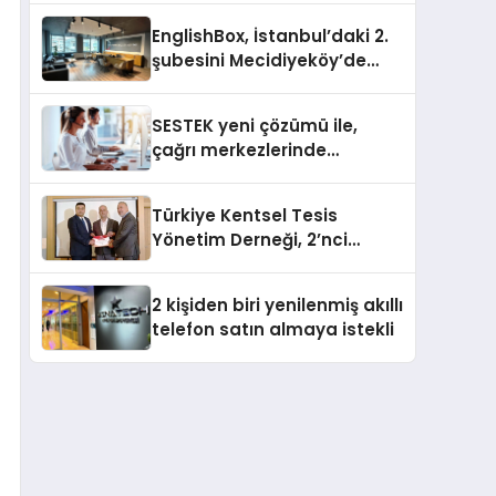
EnglishBox, İstanbul’daki 2.
şubesini Mecidiyeköy’de
açıyor
SESTEK yeni çözümü ile,
çağrı merkezlerinde
kapasite planlama
verimliliğini 4 kat artırıyor
Türkiye Kentsel Tesis
Yönetim Derneği, 2’nci
Yönetim Kurulu Çalışma
Kampı düzenlendi
2 kişiden biri yenilenmiş akıllı
telefon satın almaya istekli