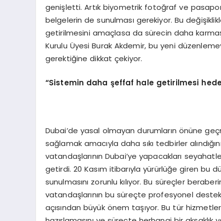
genişletti. Artık biyometrik fotoğraf ve pasapor
belgelerin de sunulması gerekiyor. Bu değişiklik
getirilmesini amaçlasa da sürecin daha karmaş
Kurulu Üyesi Burak Akdemir, bu yeni düzenlemeyle
gerektiğine dikkat çekiyor.
“
Sistemin daha şeffaf hale getirilmesi hede
Dubai’de yasal olmayan durumların önüne geçme
sağlamak amacıyla daha sıkı tedbirler alındığın
vatandaşlarının Dubai’ye yapacakları seyahatle
getirdi. 20 Kasım itibarıyla yürürlüğe giren bu
sunulmasını zorunlu kılıyor. Bu süreçler beraberin
vatandaşlarının bu süreçte profesyonel destek
açısından büyük önem taşıyor. Bu tür hizmetler, 
hazırlamasını ve süreçte herhangi bir aksaklık 