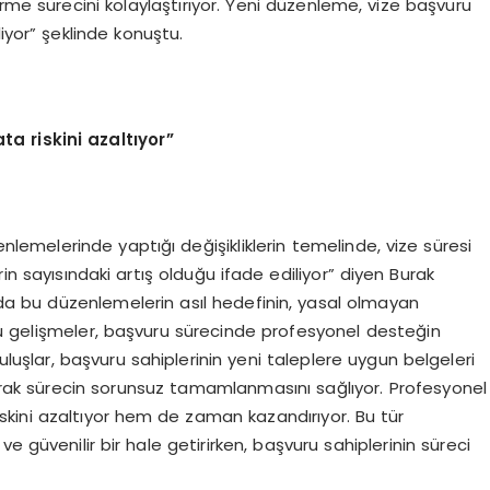
me sürecini kolaylaştırıyor. Yeni düzenleme, vize başvuru
iyor” şeklinde konuştu.
a riskini azaltıyor”
nlemelerinde yaptığı değişikliklerin temelinde, vize süresi
in sayısındaki artış olduğu ifade ediliyor” diyen Burak
da bu düzenlemelerin asıl hedefinin, yasal olmayan
u gelişmeler, başvuru sürecinde profesyonel desteğin
luşlar, başvuru sahiplerinin yeni taleplere uygun belgeleri
larak sürecin sorunsuz tamamlanmasını sağlıyor. Profesyonel
kini azaltıyor hem de zaman kazandırıyor. Bu tür
e güvenilir bir hale getirirken, başvuru sahiplerinin süreci