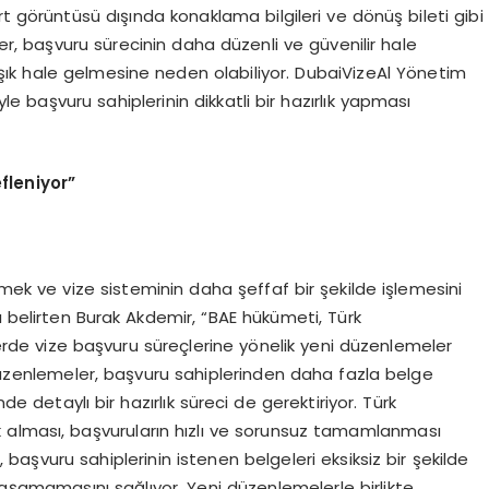
t görüntüsü dışında konaklama bilgileri ve dönüş bileti gibi
ler, başvuru sürecinin daha düzenli ve güvenilir hale
ık hale gelmesine neden olabiliyor. DubaiVizeAl Yönetim
 başvuru sahiplerinin dikkatli bir hazırlık yapması
fleniyor”
k ve vize sisteminin daha şeffaf bir şekilde işlemesini
ı belirten Burak Akdemir, “BAE hükümeti, Türk
rde vize başvuru süreçlerine yönelik yeni düzenlemeler
 düzenlemeler, başvuru sahiplerinden daha fazla belge
de detaylı bir hazırlık süreci de gerektiriyor. Türk
 alması, başvuruların hızlı ve sorunsuz tamamlanması
başvuru sahiplerinin istenen belgeleri eksiksiz bir şekilde
yaşamamasını sağlıyor. Yeni düzenlemelerle birlikte,