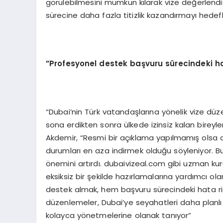
görülebilmesini mümkün kılarak vize değerlendir
sürecine daha fazla titizlik kazandırmayı hedefl
”Profesyonel destek başvuru sürecindeki hat
“Dubai’nin Türk vatandaşlarına yönelik vize düze
sona erdikten sonra ülkede izinsiz kalan bireyler
Akdemir, “Resmi bir açıklama yapılmamış olsa 
durumları en aza indirmek olduğu söyleniyor. B
önemini artırdı. dubaivizeal.com gibi uzman kuru
eksiksiz bir şekilde hazırlamalarına yardımcı o
destek almak, hem başvuru sürecindeki hata ris
düzenlemeler, Dubai’ye seyahatleri daha planlı v
kolayca yönetmelerine olanak tanıyor”