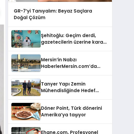
GR-7’yi Tanıyalım: Beyaz Saçlara
Doğal Çözüm
Şehitoğlu: Geçim derdi,
gazetecilerin üzerine kara
basan gibi çökmüştür!
Mersin’in Nabzı
HaberlerMersin.com’da
Atıyor!
Tanyer Yapı Zemin
Mühendisliğinde Hedef
Büyüttü
Döner Point, Türk dönerini
Amerika’ya taşıyor
Ehane.com, Profesyonel