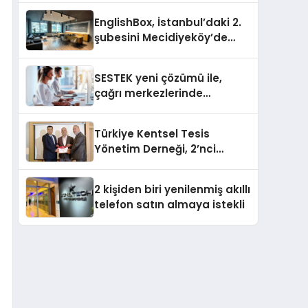
EnglishBox, İstanbul’daki 2.
şubesini Mecidiyeköy’de
açıyor
SESTEK yeni çözümü ile,
çağrı merkezlerinde
kapasite planlama
verimliliğini 4 kat artırıyor
Türkiye Kentsel Tesis
Yönetim Derneği, 2’nci
Yönetim Kurulu Çalışma
Kampı düzenlendi
2 kişiden biri yenilenmiş akıllı
telefon satın almaya istekli