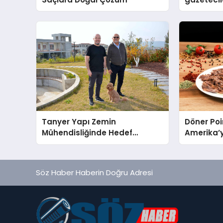
basan gi
Tanyer Yapı Zemin
Döner Poi
Mühendisliğinde Hedef
Amerika’y
Büyüttü
Söz Haber Haberin Doğru Adresi