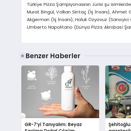
Türkiye Pizza Şampiyonasının Jürisi şu isimlerd
Murat Bingül, Volkan Sintaç (İş İnsanı), Ahmet 
Akgerman (İş İnsanı), Haluk Özyavuz (Sanayici 
Umberto Napolitano (Dünya Pizza Akrobasi Şam
Benzer Haberler
GR-7’yi Tanıyalım: Beyaz
Şehitoğlu
Saçlara Doğal Çözüm
gazetecil