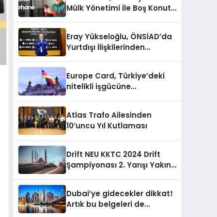
Mülk Yönetimi İle Boş Konut
Stokunu Eritecek
Eray Yükseloğlu, ÖNSİAD’da
Yurtdışı İlişkilerinden
Sorumlu Genel Başkan
Yardımcısı Oldu
Europe Card, Türkiye’deki
nitelikli işgücüne
Almanya’da kariyer fırsatı
sununuyor
Atlas Trafo Ailesinden
10’uncu Yıl Kutlaması
Drift NEU KKTC 2024 Drift
Şampiyonası 2. Yarışı Yakın
Doğu Kampüsünde
Gerçekleştirildi
Dubai’ye gidecekler dikkat!
Artık bu belgeleri de
sunmanız gerekiyor