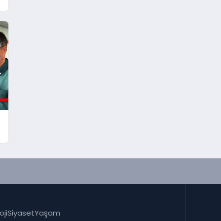
oji
Siyaset
Yaşam