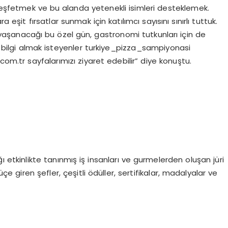
ni keşfetmek ve bu alanda yetenekli isimleri desteklemek.
 eşit fırsatlar sunmak için katılımcı sayısını sınırlı tuttuk.
ın yaşanacağı bu özel gün, gastronomi tutkunları için de
lı bilgi almak isteyenler turkiye_pizza_sampiyonasi
m.tr sayfalarımızı ziyaret edebilir” diye konuştu.
 etkinlikte tanınmış iş insanları ve gurmelerden oluşan jüri
üçe giren şefler, çeşitli ödüller, sertifikalar, madalyalar ve