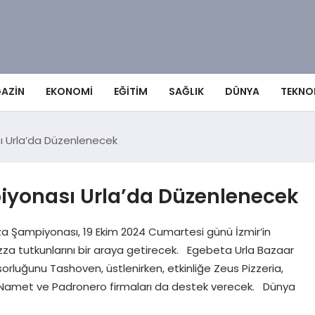
AZIN
EKONOMI
EĞITIM
SAĞLIK
DÜNYA
TEKNO
sı Urla’da Düzenlenecek
piyonası Urla’da Düzenlenecek
za Şampiyonası, 19 Ekim 2024 Cumartesi günü İzmir’in
zza tutkunlarını bir araya getirecek. Egebeta Urla Bazaar
rluğunu Tashoven, üstlenirken, etkinliğe Zeus Pizzeria,
n, Namet ve Padronero firmaları da destek verecek. Dünya