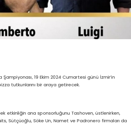
zza Şampiyonası, 19 Ekim 2024 Cumartesi günü İzmir’in
zza tutkunlarını bir araya getirecek.
k etkinliğin ana sponsorluğunu Tashoven, üstlenirken,
ruits, Sütçüoğlu, Söke Un, Namet ve Padronero firmaları da