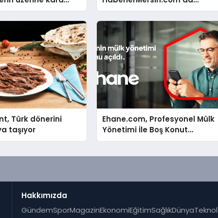
bi çökmüştür!
Atıyor!
nt, Türk dönerini
Ehane.com, Profesyonel Mülk
a taşıyor
Yönetimi İle Boş Konut
Stokunu Eritecek
Hakkımızda
Gündem
Spor
Magazin
Ekonomi
Eğitim
Sağlık
Dünya
Teknol