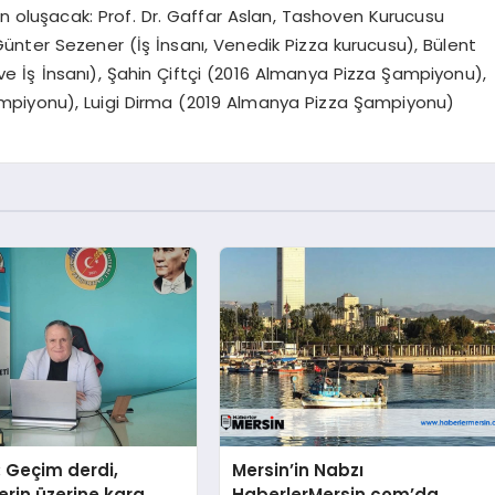
en oluşacak: Prof. Dr. Gaffar Aslan, Tashoven Kurucusu
Günter Sezener (İş İnsanı, Venedik Pizza kurucusu), Bülent
ve İş İnsanı), Şahin Çiftçi (2016 Almanya Pizza Şampiyonu),
piyonu), Luigi Dirma (2019 Almanya Pizza Şampiyonu)
: Geçim derdi,
Mersin’in Nabzı
erin üzerine kara
HaberlerMersin.com’da