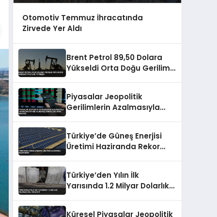
Otomotiv Temmuz İhracatında
Zirvede Yer Aldı
Brent Petrol 89,50 Dolara
Yükseldi Orta Doğu Gerilimi
Fiyatları Tetikledi
Piyasalar Jeopolitik
Gerilimlerin Azalmasıyla
Toparlanıyor Fed ve Merkez
Bankaları Odak Noktası
Türkiye’de Güneş Enerjisi
Üretimi Haziranda Rekor
Kırdı
Türkiye’den Yılın İlk
Yarısında 1.2 Milyar Dolarlık
Halı İhracatı
Küresel Piyasalar Jeopolitik