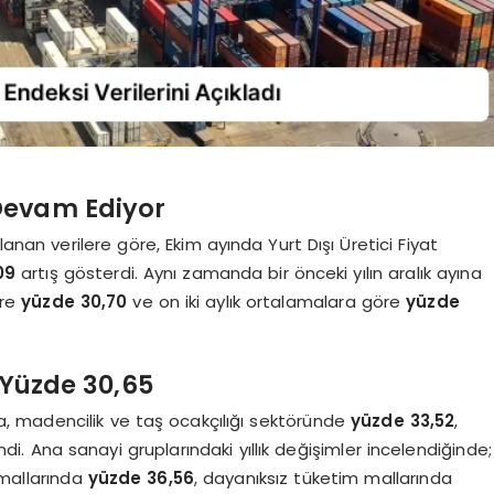
Devam Ediyor
anan verilere göre, Ekim ayında Yurt Dışı Üretici Fiyat
09
artış gösterdi. Aynı zamanda bir önceki yılın aralık ayına
öre
yüzde 30,70
ve on iki aylık ortalamalara göre
yüzde
ş Yüzde 30,65
da, madencilik ve taş ocakçılığı sektöründe
yüzde 33,52
,
di. Ana sanayi gruplarındaki yıllık değişimler incelendiğinde;
 mallarında
yüzde 36,56
, dayanıksız tüketim mallarında