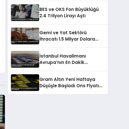
Açıklandı
BES ve OKS Fon Büyüklüğü
2.4 Trilyon Lirayı Aştı
Gemi ve Yat Sektörü
İhracatı 1.5 Milyar Dolara
Ulaştı
İstanbul Havalimanı
Avrupa’nın En Dakik
Havalimanı Seçildi
Gram Altın Yeni Haftaya
Düşüşle Başladı Ons Fiyatı
Geriledi