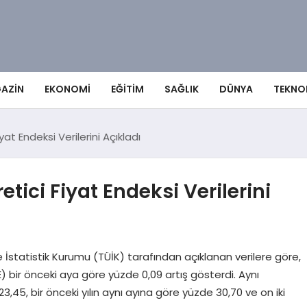
AZIN
EKONOMI
EĞITIM
SAĞLIK
DÜNYA
TEKNO
iyat Endeksi Verilerini Açıkladı
etici Fiyat Endeksi Verilerini
 İstatistik Kurumu (TÜİK) tarafından açıklanan verilere göre,
E) bir önceki aya göre yüzde 0,09 artış gösterdi. Aynı
3,45, bir önceki yılın aynı ayına göre yüzde 30,70 ve on iki