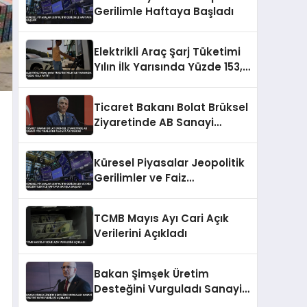
Gerilimle Haftaya Başladı
Elektrikli Araç Şarj Tüketimi
Yılın İlk Yarısında Yüzde 153,5
Arttı
Ticaret Bakanı Bolat Brüksel
Ziyaretinde AB Sanayi
Politikalarını Masaya
Yatıracak
Küresel Piyasalar Jeopolitik
Gerilimler ve Faiz
Beklentileriyle Haftaya
Satışla Başladı
TCMB Mayıs Ayı Cari Açık
Verilerini Açıkladı
Bakan Şimşek Üretim
Desteğini Vurguladı Sanayi
Üretimi Mayıs Verileri