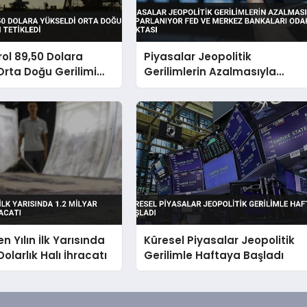
rol 89,50 Dolara
Piyasalar Jeopolitik
Orta Doğu Gerilimi
Gerilimlerin Azalmasıyla
Tetikledi
Toparlanıyor Fed ve Merkez
Bankaları Odak Noktası
n Yılın İlk Yarısında
Küresel Piyasalar Jeopolitik
 Dolarlık Halı İhracatı
Gerilimle Haftaya Başladı