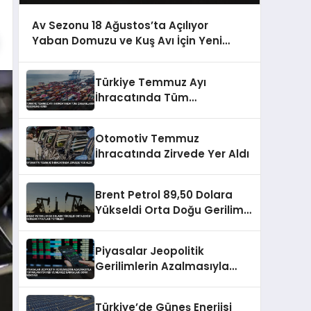
Av Sezonu 18 Ağustos’ta Açılıyor
Yaban Domuzu ve Kuş Avı İçin Yeni
Kurallar Belirlendi
Türkiye Temmuz Ayı
İhracatında Tüm
Zamanların Rekorunu Kırdı
Otomotiv Temmuz
İhracatında Zirvede Yer Aldı
Brent Petrol 89,50 Dolara
Yükseldi Orta Doğu Gerilimi
Fiyatları Tetikledi
Piyasalar Jeopolitik
Gerilimlerin Azalmasıyla
Toparlanıyor Fed ve Merkez
Bankaları Odak Noktası
Türkiye’de Güneş Enerjisi