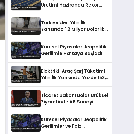
Üretimi Haziranda Rekor
Kırdı
Türkiye’den Yılın İlk
Yarısında 1.2 Milyar Dolarlık
Halı İhracatı
Küresel Piyasalar Jeopolitik
Gerilimle Haftaya Başladı
Elektrikli Araç Şarj Tüketimi
Yılın İlk Yarısında Yüzde 153,5
Arttı
Ticaret Bakanı Bolat Brüksel
Ziyaretinde AB Sanayi
Politikalarını Masaya
Yatıracak
Küresel Piyasalar Jeopolitik
Gerilimler ve Faiz
Beklentileriyle Haftaya