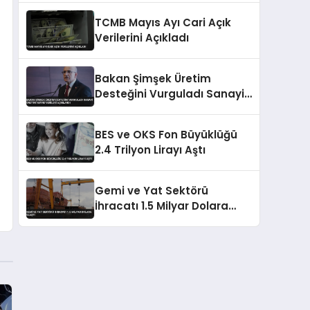
Satışla Başladı
TCMB Mayıs Ayı Cari Açık
Verilerini Açıkladı
Bakan Şimşek Üretim
Desteğini Vurguladı Sanayi
Üretimi Mayıs Verileri
Açıklandı
BES ve OKS Fon Büyüklüğü
2.4 Trilyon Lirayı Aştı
Gemi ve Yat Sektörü
İhracatı 1.5 Milyar Dolara
Ulaştı