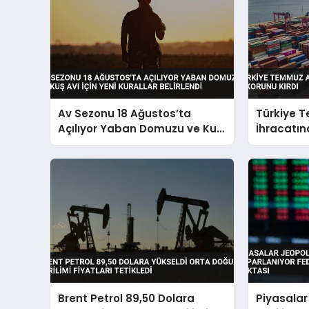
Av Sezonu 18 Ağustos’ta
Türkiye 
Açılıyor Yaban Domuzu ve Kuş
İhracatı
Avı İçin Yeni Kurallar Belirlendi
Rekorunu 
Brent Petrol 89,50 Dolara
Piyasalar