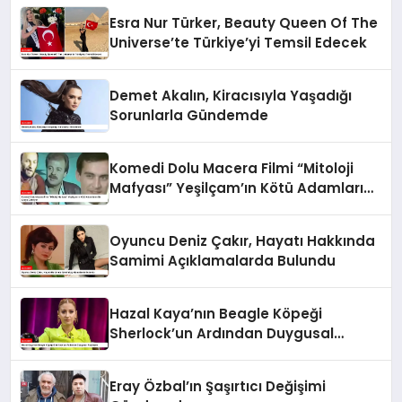
Esra Nur Türker, Beauty Queen Of The
Universe’te Türkiye’yi Temsil Edecek
Demet Akalın, Kiracısıyla Yaşadığı
Sorunlarla Gündemde
Komedi Dolu Macera Filmi “Mitoloji
Mafyası” Yeşilçam’ın Kötü Adamlarını
Bir Araya Getiriyor
Oyuncu Deniz Çakır, Hayatı Hakkında
Samimi Açıklamalarda Bulundu
Hazal Kaya’nın Beagle Köpeği
Sherlock’un Ardından Duygusal
Paylaşımı
Eray Özbal’ın Şaşırtıcı Değişimi