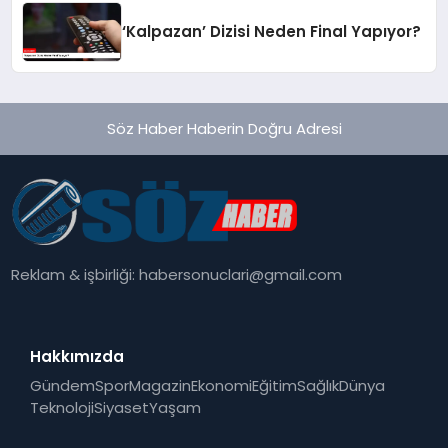
‘Kalpazan’ Dizisi Neden Final Yapıyor?
Söz Haber Haberin Doğru Adresi
Reklam & işbirliği:
habersonuclari@gmail.com
Hakkımızda
Gündem
Spor
Magazin
Ekonomi
Eğitim
Sağlık
Dünya
Teknoloji
Siyaset
Yaşam