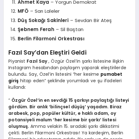
Ahmet Kaya
– Yorgun Demokrat
MFÖ
– Sarı Laleler
Düş Sokağı Sakinleri
– Sevdan Bir Ateş
Şebnem Ferah
– Sil Baştan
Berlin Filarmoni Orkestrası
Fazıl Say’dan Eleştiri Geldi
Piyanist
Fazıl Say
, Özgür Özel’in şarkı listesine ilişkin
Instagram hesabından paylaşım yaparak eleştirilerde
bulundu. Say, Özel’in listesini “her kesime
pumabet
giriş
hitap eden” şeklinde yorumladı ve şu ifadeleri
kullandı:
”
Özgür Özel’in en sevdiği 15 şarkıyı paylaştığı listeyi
gördüm. Bir anlık ‘bilinçsel düşüş’ yaşadım. Biraz
arabesk, pop, popüler kültür, e haklı adam, oy
potansiyeli malum ‘her kesime bir şarkı’ listesi
oluşmuş.
Amma velakin 15. sıradaki şarkı dikkatimi
çekti. Berlin Filarmoni Orkestrası! Ya kardeşim, Berlin