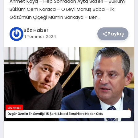
Ahmet Kaya – Hep Sonradan Ayta Sözeri – Büklüm
Büklüm Cem Karaca – O Leyli Manuş Baba – İki
TEKNOLOJI
Gözümün Çiçeği Mümin Sarıkaya – Ben…
Söz Haber
SIYASET
Paylaş
11 Temmuz 2024
YAŞAM