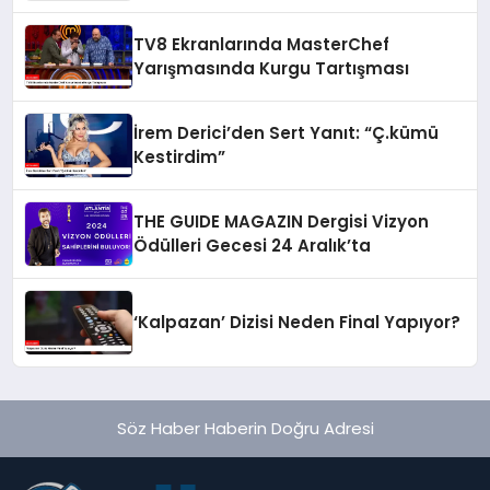
TV8 Ekranlarında MasterChef
Yarışmasında Kurgu Tartışması
İrem Derici’den Sert Yanıt: “Ç.kümü
Kestirdim”
THE GUIDE MAGAZIN Dergisi Vizyon
Ödülleri Gecesi 24 Aralık’ta
‘Kalpazan’ Dizisi Neden Final Yapıyor?
Söz Haber Haberin Doğru Adresi