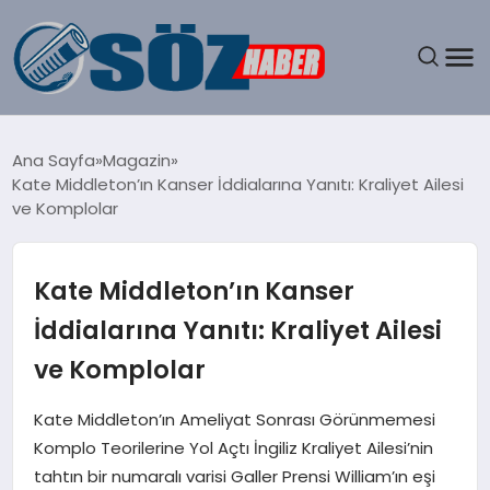
GÜNDEM
Ana Sayfa
Magazin
Kate Middleton’ın Kanser İddialarına Yanıtı: Kraliyet Ailesi
SPOR
ve Komplolar
MAGAZIN
Kate Middleton’ın Kanser
EKONOMI
İddialarına Yanıtı: Kraliyet Ailesi
ve Komplolar
EĞITIM
Kate Middleton’ın Ameliyat Sonrası Görünmemesi
SAĞLIK
Komplo Teorilerine Yol Açtı İngiliz Kraliyet Ailesi’nin
tahtın bir numaralı varisi Galler Prensi William’ın eşi
DÜNYA