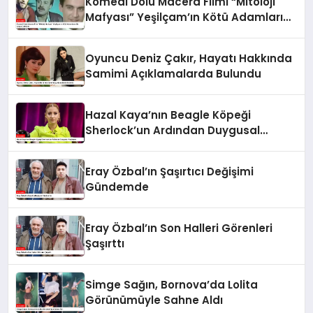
Komedi Dolu Macera Filmi “Mitoloji
Mafyası” Yeşilçam’ın Kötü Adamlarını
Bir Araya Getiriyor
Oyuncu Deniz Çakır, Hayatı Hakkında
Samimi Açıklamalarda Bulundu
Hazal Kaya’nın Beagle Köpeği
Sherlock’un Ardından Duygusal
Paylaşımı
Eray Özbal’ın Şaşırtıcı Değişimi
Gündemde
Eray Özbal’ın Son Halleri Görenleri
Şaşırttı
Simge Sağın, Bornova’da Lolita
Görünümüyle Sahne Aldı