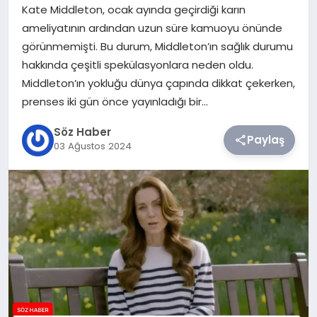
Kate Middleton, ocak ayında geçirdiği karın
ameliyatının ardından uzun süre kamuoyu önünde
TEKNOLOJI
görünmemişti. Bu durum, Middleton’ın sağlık durumu
hakkında çeşitli spekülasyonlara neden oldu.
SIYASET
Middleton’ın yokluğu dünya çapında dikkat çekerken,
prenses iki gün önce yayınladığı bir…
YAŞAM
Söz Haber
Paylaş
03 Ağustos 2024