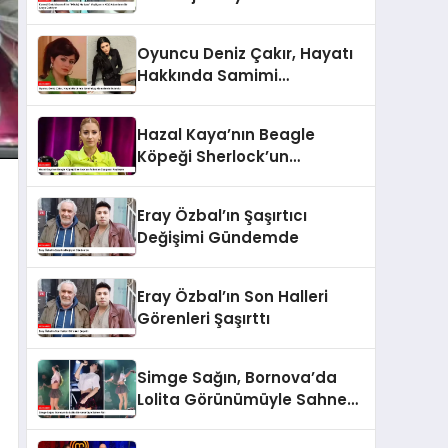
Yeşilçam’ın Kötü Adamlarını
Bir Araya Getiriyor
Oyuncu Deniz Çakır, Hayatı
Hakkında Samimi
Açıklamalarda Bulundu
Hazal Kaya’nın Beagle
Köpeği Sherlock’un
Ardından Duygusal
Paylaşımı
Eray Özbal’ın Şaşırtıcı
Değişimi Gündemde
Eray Özbal’ın Son Halleri
Görenleri Şaşırttı
Simge Sağın, Bornova’da
Lolita Görünümüyle Sahne
Aldı