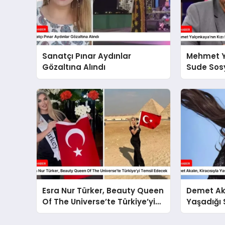
Sanatçı Pınar Aydınlar
Mehmet Ya
Gözaltına Alındı
Sude Sosy
Esra Nur Türker, Beauty Queen
Demet Aka
Of The Universe’te Türkiye’yi
Yaşadığı 
Temsil Edecek
Gündem