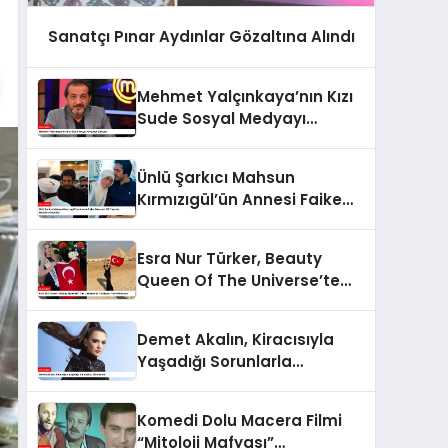
Sanatçı Pınar Aydınlar Gözaltına Alındı
Mehmet Yalçınkaya’nın Kızı
Sude Sosyal Medyayı
Sallıyor!
Ünlü Şarkıcı Mahsun
Kırmızıgül’ün Annesi Faike
Bazencir 99 Yaşında
Hayatını Kaybetti
Esra Nur Türker, Beauty
Queen Of The Universe’te
Türkiye’yi Temsil Edecek
Demet Akalın, Kiracısıyla
Yaşadığı Sorunlarla
Gündemde
Komedi Dolu Macera Filmi
“Mitoloji Mafyası”