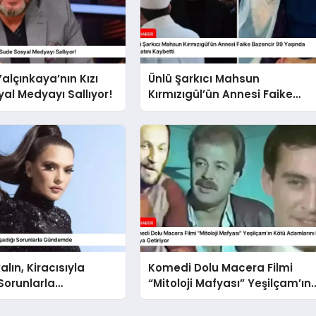
lçınkaya’nın Kızı
Ünlü Şarkıcı Mahsun
al Medyayı Sallıyor!
Kırmızıgül’ün Annesi Faike
Bazencir 99 Yaşında Hayatını
Kaybetti
lın, Kiracısıyla
Komedi Dolu Macera Filmi
Sorunlarla
“Mitoloji Mafyası” Yeşilçam’ın
de
Kötü Adamlarını Bir Araya
Getiriyor