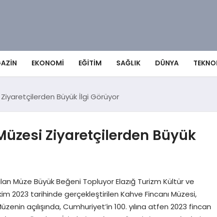
AZIN
EKONOMI
EĞITIM
SAĞLIK
DÜNYA
TEKNO
 Ziyaretçilerden Büyük İlgi Görüyor
Müzesi Ziyaretçilerden Büyük
lan Müze Büyük Beğeni Topluyor Elazığ Turizm Kültür ve
im 2023 tarihinde gerçekleştirilen Kahve Fincanı Müzesi,
 Müzenin açılışında, Cumhuriyet’in 100. yılına atfen 2023 fincan