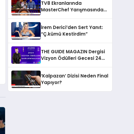
TV8 Ekranlarında
MasterChef Yarışmasında
Kurgu Tartışması
İrem Derici’den Sert Yanıt:
“Ç.kümü Kestirdim”
THE GUIDE MAGAZIN Dergisi
Vizyon Ödülleri Gecesi 24
Aralık’ta
‘Kalpazan’ Dizisi Neden Final
Yapıyor?