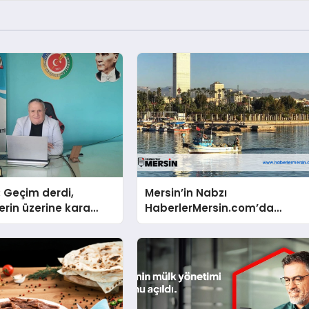
: Geçim derdi,
Mersin’in Nabzı
erin üzerine kara
HaberlerMersin.com’da
bi çökmüştür!
Atıyor!