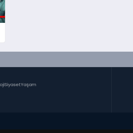
oji
Siyaset
Yaşam