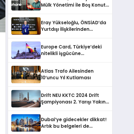
Mülk Yönetimi İle Boş Konut
Stokunu Eritecek
Eray Yükseloğlu, ÖNSİAD’da
Yurtdışı İlişkilerinden
Sorumlu Genel Başkan
Yardımcısı Oldu
Europe Card, Türkiye’deki
nitelikli işgücüne
Almanya’da kariyer fırsatı
sununuyor
Atlas Trafo Ailesinden
10’uncu Yıl Kutlaması
Drift NEU KKTC 2024 Drift
Şampiyonası 2. Yarışı Yakın
Doğu Kampüsünde
Gerçekleştirildi
Dubai’ye gidecekler dikkat!
Artık bu belgeleri de
sunmanız gerekiyor