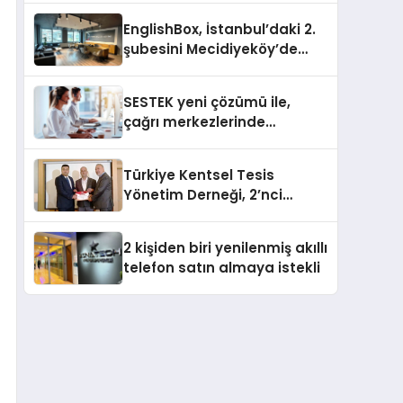
EnglishBox, İstanbul’daki 2.
şubesini Mecidiyeköy’de
açıyor
SESTEK yeni çözümü ile,
çağrı merkezlerinde
kapasite planlama
verimliliğini 4 kat artırıyor
Türkiye Kentsel Tesis
Yönetim Derneği, 2’nci
Yönetim Kurulu Çalışma
Kampı düzenlendi
2 kişiden biri yenilenmiş akıllı
telefon satın almaya istekli