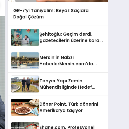
GR-7’yi Tanıyalım: Beyaz Saçlara
Doğal Çözüm
Şehitoğlu: Geçim derdi,
gazetecilerin üzerine kara
basan gibi çökmüştür!
Mersin’in Nabzı
HaberlerMersin.com’da
Atıyor!
Tanyer Yapı Zemin
Mühendisliğinde Hedef
Büyüttü
Döner Point, Türk dönerini
Amerika’ya taşıyor
Ehane.com, Profesyonel