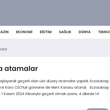
AZIN
EKONOMI
EĞITIM
SAĞLIK
DÜNYA
TEKNO
alar
a atamalar
layarak geçerli olan üst düzey atamalar yapıldı. Eczacıbaşı
itrA Karo CEO’luk görevine de Mert Karasu atandı. Eczacıbaşı
1 Kasım 2024 itibarıyla geçerli olmak üzere, 4 ülkede 14