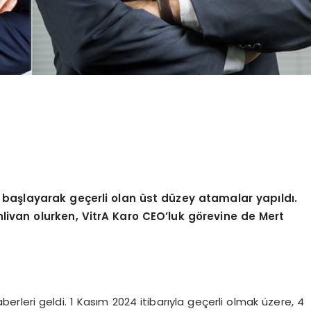
 ba
şlayarak geçerli olan ü
st d
üzey atamalar yapıldı.
livan olurken, VitrA Karo CEO
’
luk g
ö
revine de Mert
leri geldi. 1 Kasım 2024 itibarıyla geçerli olmak üzere, 4