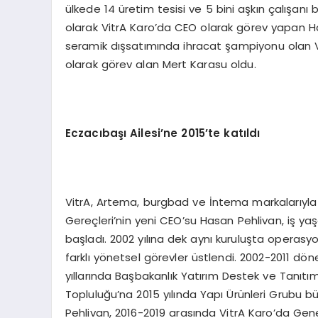
ülkede 14 üretim tesisi ve 5 bini aşkın çalışan
olarak VitrA Karo’da CEO olarak görev yapan Ha
seramik dışsatımında ihracat şampiyonu olan Vit
olarak görev alan Mert Karasu oldu.
Eczacıbaşı Ailesi
’
ne 2015
’
te katıldı
VitrA, Artema, burgbad ve İntema markalarıyla 
Gereçleri’nin yeni CEO’su Hasan Pehlivan, iş 
başladı. 2002 yılına dek aynı kuruluşta operasy
farklı yönetsel görevler üstlendi. 2002-2011 d
yıllarında Başbakanlık Yatırım Destek ve Tanıtı
Topluluğu’na 2015 yılında Yapı Ürünleri Grubu b
Pehlivan, 2016-2019 arasında VitrA Karo’da Ge