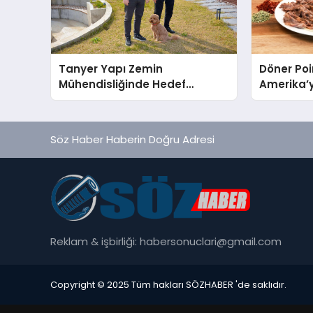
Tanyer Yapı Zemin
Döner Poi
Mühendisliğinde Hedef
Amerika’y
Büyüttü
Söz Haber Haberin Doğru Adresi
Reklam & işbirliği:
habersonuclari@gmail.com
Copyright © 2025 Tüm hakları SÖZHABER 'de saklıdır.