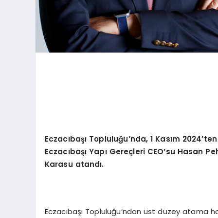
Eczacıbaşı Topluluğu
’
nda, 1 Kası
m 2024
’
ten
Eczacıbaşı Yapı
Gere
çleri CEO
’
su Hasan Peh
Karasu atandı.
Eczacıbaşı Topluluğu’ndan üst düzey atama haber