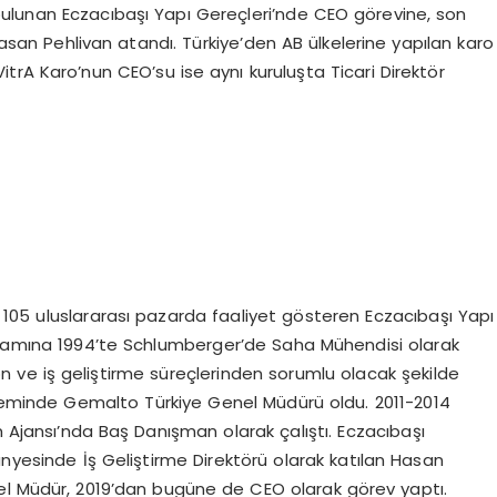
ı bulunan Eczacıbaşı Yapı Gereçleri’nde CEO görevine, son
san Pehlivan atandı. Türkiye’den AB ülkelerine yapılan karo
rA Karo’nun CEO’su ise aynı kuruluşta Ticari Direktör
105 uluslararası pazarda faaliyet gösteren Eczacıbaşı Yapı
yaşamına 1994’te Schlumberger’de Saha Mühendisi olarak
on ve iş geliştirme süreçlerinden sorumlu olacak şekilde
öneminde Gemalto Türkiye Genel Müdürü oldu. 2011-2014
m Ajansı’nda Baş Danışman olarak çalıştı. Eczacıbaşı
ünyesinde İş Geliştirme Direktörü olarak katılan Hasan
nel Müdür, 2019’dan bugüne de CEO olarak görev yaptı.