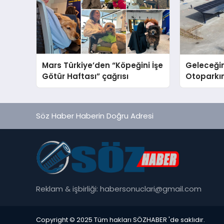
Mars Türkiye’den “Köpeğini İşe
Geleceğin
Götür Haftası” çağrısı
Otoparkın
Carport (
Nedir?
Söz Haber Haberin Doğru Adresi
Reklam & işbirliği:
habersonuclari@gmail.com
Copyright © 2025 Tüm hakları SÖZHABER 'de saklıdır.