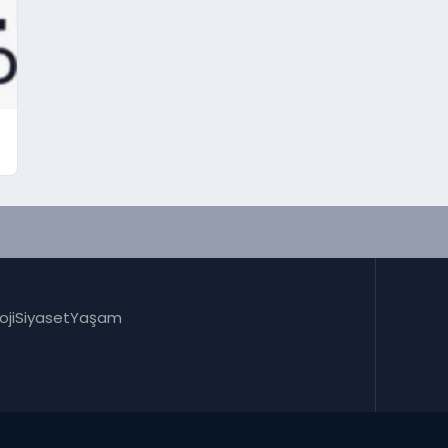
oji
Siyaset
Yaşam