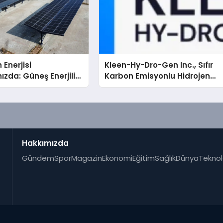
 Enerjisi
Kleen-Hy-Dro-Gen Inc., Sıfır
ızda: Güneş Enerjili
Karbon Emisyonlu Hidrojen
Solar Otopark)
Isıtma Teknolojisinde ISO ve
TSSA Düzenleyici Onaylarını
Aldı
Hakkımızda
Gündem
Spor
Magazin
Ekonomi
Eğitim
Sağlık
Dünya
Teknol