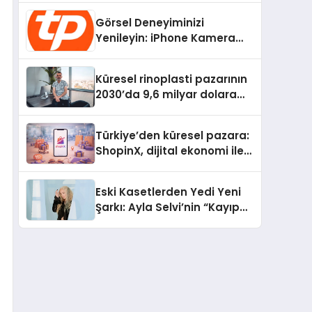
Devrim
Görsel Deneyiminizi
Yenileyin: iPhone Kamera
Değişimi Hakkında Bilmeniz
Gerekenler
Küresel rinoplasti pazarının
2030’da 9,6 milyar dolara
ulaşması bekleniyor
Türkiye’den küresel pazara:
ShopinX, dijital ekonomi ile
gerçek dünya alışverişini bir
araya getirmeyi hedefliyor
Eski Kasetlerden Yedi Yeni
Şarkı: Ayla Selvi’nin “Kayıp
Kasetler 1” Albümü 31
Temmuz’da Çıktı