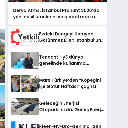
Derya Arms, İstanbul Prohunt 2026’da
yeni nesil ürünlerini ve global marka
vizyonunu sergiledi
Evdeki Dengeyi Koruyan
Görünmez Eller: İstanbul’un
Beş Farklı Semtinde Teknik
Servis Gerçeği
Tencent Hy3 dünya
genelinde kullanıma
sunuldu
Mars Türkiye’den “Köpeğini
İşe Götür Haftası” çağrısı
Geleceğin Enerjisi
Otoparkınızda: Güneş Enerjili
Carport (Solar Otopark)
Nedir?
Kleen-Hy-Dro-Gen Inc., Sıfır