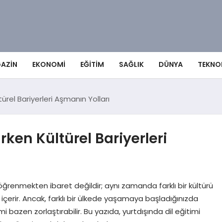
AZIN
EKONOMI
EĞITIM
SAĞLIK
DÜNYA
TEKNO
ltürel Bariyerleri Aşmanın Yolları
ırken Kültürel Bariyerleri
 öğrenmekten ibaret değildir; aynı zamanda farklı bir kültürü
çerir. Ancak, farklı bir ülkede yaşamaya başladığınızda
i bazen zorlaştırabilir. Bu yazıda, yurtdışında dil eğitimi