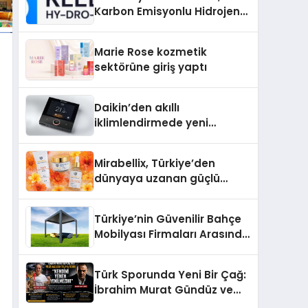
Karbon Emisyonlu Hidrojen
Isıtma Teknolojisinde ISO ve
TSSA Düzenleyici Onaylarını
Marie Rose kozmetik
Aldı
sektörüne giriş yaptı
Daikin’den akıllı
iklimlendirmede yeni
dönem: Madoka Plus
Türkiye’de
Mirabellix, Türkiye’den
dünyaya uzanan güçlü
büyümesini sürdürüyor
Türkiye’nin Güvenilir Bahçe
Mobilyası Firmaları Arasında
Neden Divona Home Tercih
Ediliyor?
Türk Sporunda Yeni Bir Çağ:
İbrahim Murat Gündüz ve
Dövüş Sporlarında Radikal