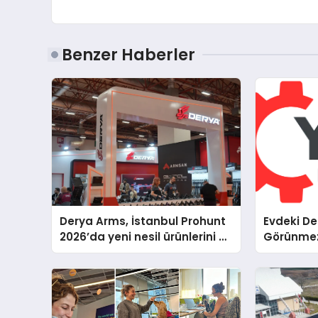
Benzer Haberler
Derya Arms, İstanbul Prohunt
Evdeki D
2026’da yeni nesil ürünlerini ve
Görünmez 
global marka vizyonunu
Beş Farkl
sergiledi
Servis Ge