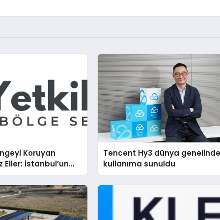
engeyi Koruyan
Tencent Hy3 dünya genelind
Eller: İstanbul’un
kullanıma sunuldu
ı Semtinde Teknik
rçeği