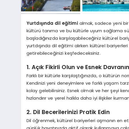
Yurtdışında dil eğitimi
almak, sadece yeni bir 
kültürü tanıma ve bu kültürle uyum sağlama süre
başladığınızda karşılaşabileceğiniz kültürel bari
yurtdışında dil eğitimi alırken kültürel bariyerle
getirebileceğinizi keşfedeceksiniz.
1. Açık Fikirli Olun ve Esnek Davranı
Farklı bir kültürle karşılaştığınızda, o kültürün n
Kendinizi yeni deneyimlere ve farklı yaşam tarzl
kolay gelebilirsiniz. Esnek olmak ve her şeyi k
hızlandırır ve yerel halkla daha iyi ilişkiler kurman
2. Dil Becerilerinizi Pratik Edin
Dil öğrenmek, kültürel bariyerleri aşmanın en etkil
günlük hayatınızda aktif olarak kullanmaya çalışı