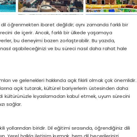
dil öğrenmekten ibaret değildir; aynı zamanda farklı bir
cini de içerir. Ancak, farklı bir ülkede yaşamaya
yerler, bu deneyimi bazen zorlaştırabilir. Bu yazıda,
ri nasıl aşabileceğinizi ve bu süreci nasıl daha rahat hale
n
ormları ve gelenekleri hakkında açık fikirli olmak çok önemlidir.
arına açık tutarak, kültürel bariyerlerin üstesinden daha
endi kültürünüzle kıyaslamadan kabul etmek, uyum sürecini
ızı sağlar.
i yollarından biridir. Dil eğitimi sırasında, öğrendiğiniz dili
n. Yerel halkla iletişim kurmak, hem dil becerilerinizi