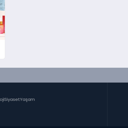
oji
Siyaset
Yaşam