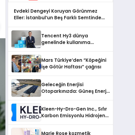
Evdeki Dengeyi Koruyan Görünmez
Eller: İstanbul’un Beş Farklı Semtinde
Teknik Servis Gerçeği
Tencent Hy3 dünya
genelinde kullanıma
sunuldu
Mars Türkiye’den “Köpeğini
İşe Götür Haftası” çağrısı
Geleceğin Enerjisi
Otoparkınızda: Güneş Enerjili
Carport (Solar Otopark)
Nedir?
Kleen-Hy-Dro-Gen Inc., Sıfır
Karbon Emisyonlu Hidrojen
Isıtma Teknolojisinde ISO ve
TSSA Düzenleyici Onaylarını
Marie Rose kozmetik