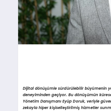
Dijital d
ö
nüşümle sürdürülebilir büyümenin yolu
deneyiminden geçiyor. Bu d
ö
nüşümün küres
Y
ö
netim Danışmanı Eyüp Doruk, veriyle gü
ve
zekayla hiper kişiselleştirilmiş hizmetler su