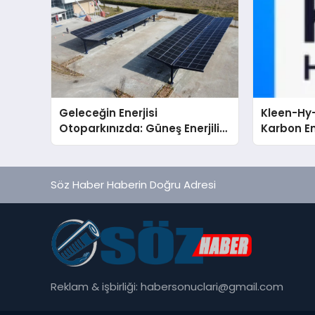
Geleceğin Enerjisi
Kleen-Hy-
Otoparkınızda: Güneş Enerjili
Karbon Em
Carport (Solar Otopark)
Isıtma Te
Nedir?
TSSA Düze
Aldı
Söz Haber Haberin Doğru Adresi
Reklam & işbirliği:
habersonuclari@gmail.com