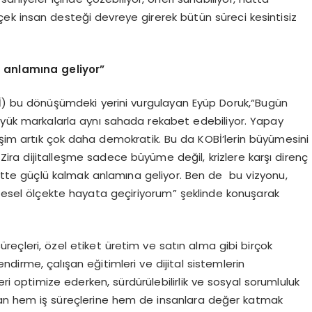
ek insan desteği devreye girerek bütün süreci kesintisiz
k anlamına geliyor”
OBİ) bu dönüşümdeki yerini vurgulayan Eyüp Doruk,“Bugün
büyük markalarla aynı sahada rekabet edebiliyor. Yapay
rişim artık çok daha demokratik. Bu da KOBİ’lerin büyümesini
. Zira dijitalleşme sadece büyüme değil, krizlere karşı direnç
e güçlü kalmak anlamına geliyor. Ben de bu vizyonu,
üresel ölçekte hayata geçiriyorum” şeklinde konuşarak
reçleri, özel etiket üretim ve satın alma gibi birçok
rme, çalışan eğitimleri ve dijital sistemlerin
çleri optimize ederken, sürdürülebilirlik ve sosyal sorumluluk
n hem iş süreçlerine hem de insanlara değer katmak