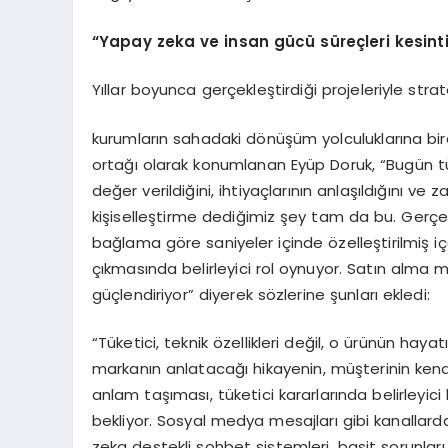
“
Yapay zeka ve insan gücü süreçleri kesintis
Yıllar boyunca gerçekleştirdiği projeleriyle st
kurumların sahadaki dönüşüm yolculuklarına bireb
ortağı olarak konumlanan Eyüp Doruk, “Bugün tü
değer verildiğini, ihtiyaçlarının anlaşıldığını v
kişiselleştirme dediğimiz şey tam da bu. Gerçe
bağlama göre saniyeler içinde özelleştirilmiş i
çıkmasında belirleyici rol oynuyor. Satın alma
güçlendiriyor” diyerek sözlerine şunları ekledi:
“Tüketici, teknik özellikleri değil, o ürünün hay
markanın anlatacağı hikayenin, müşterinin kendi 
anlam taşıması, tüketici kararlarında belirleyici
bekliyor. Sosyal medya mesajları gibi kanallardan
zeka destekli sohbet sistemleri, basit sorunları 