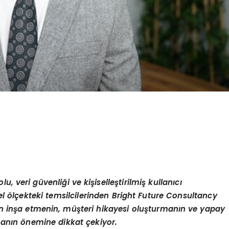
, veri güvenliği ve kişiselleştirilmiş kullanıcı
el
ö
lçekteki temsilcilerinden Bright Future Consultancy
n in
ş
a e
tmenin, müşteri
hik
ayesi oluşturmanın ve yapay
nmanın
ö
nemine dikkat çekiyor.