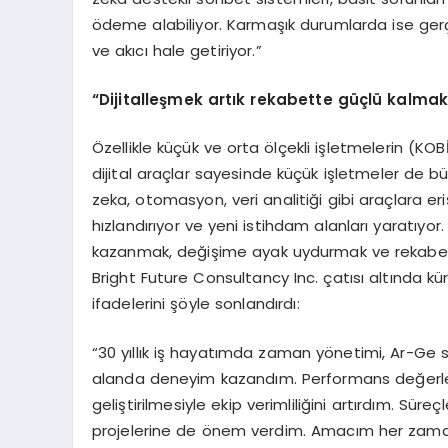
ödeme alabiliyor. Karmaşık durumlarda ise gerç
ve akıcı hale getiriyor.”
“
Dijitalleşmek artık rekabette güçlü kalma
Özellikle küçük ve orta ölçekli işletmelerin (K
dijital araçlar sayesinde küçük işletmeler de 
zeka, otomasyon, veri analitiği gibi araçlara e
hızlandırıyor ve yeni istihdam alanları yaratıyor
kazanmak, değişime ayak uydurmak ve rekabett
Bright Future Consultancy Inc. çatısı altında k
ifadelerini şöyle sonlandırdı:
“30 yıllık iş hayatımda zaman yönetimi, Ar-Ge sü
alanda deneyim kazandım. Performans değerlendi
geliştirilmesiyle ekip verimliliğini artırdım. Süre
projelerine de önem verdim. Amacım her zama