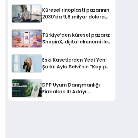
Gerekenler
Küresel rinoplasti pazarının
2030’da 9,6 milyar dolara
ulaşması bekleniyor
Türkiye’den küresel pazara:
ShopinX, dijital ekonomi ile
gerçek dünya alışverişini bir
araya getirmeyi hedefliyor
Eski Kasetlerden Yedi Yeni
Şarkı: Ayla Selvi’nin “Kayıp
Kasetler 1” Albümü 31
Temmuz’da Çıktı
DPP Uyum Danışmanlığı
Firmaları: 10 Adayı
Değerlendirdik