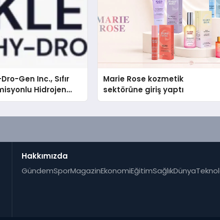
Dro-Gen Inc., Sıfır
Marie Rose kozmetik
isyonlu Hidrojen
sektörüne giriş yaptı
knolojisinde ISO ve
nleyici Onaylarını
Hakkımızda
Gündem
Spor
Magazin
Ekonomi
Eğitim
Sağlık
Dünya
Teknol