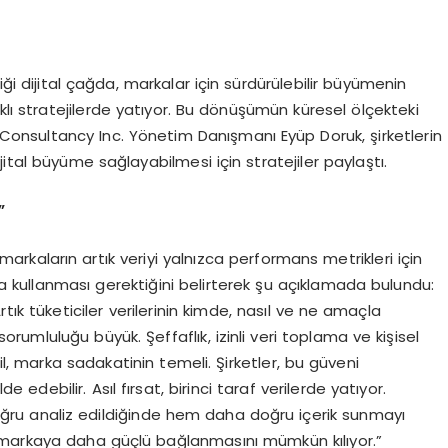
iği dijital çağda, markalar için sürdürülebilir büyümenin
klı stratejilerde yatıyor. Bu dönüşümün küresel ölçekteki
 Consultancy Inc. Yönetim Danışmanı Eyüp Doruk, şirketlerin
l büyüme sağlayabilmesi için stratejiler paylaştı.
”
markaların artık veriyi yalnızca performans metrikleri için
ına kullanması gerektiğini belirterek şu açıklamada bulundu:
rtık tüketiciler verilerinin kimde, nasıl ve ne amaçla
orumluluğu büyük. Şeffaflık, izinli veri toplama ve kişisel
il, marka sadakatinin temeli. Şirketler, bu güveni
 edebilir. Asıl fırsat, birinci taraf verilerde yatıyor.
, doğru analiz edildiğinde hem daha doğru içerik sunmayı
 markaya daha güçlü bağlanmasını mümkün kılıyor.”