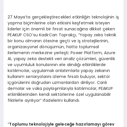
27 Mayıs’ta gerçekleştirecekleri etkinliğin teknolojinin iş
yapma biçimlerine olan etkisini keşfetmek isteyen
liderler için önemli bir fırsat sunacağına dikkat çeken
PEAKUP CSO’su KadirCan Toprakçı, “Yapay zeka teknik
bir konu olmanın ötesine geçti ve iş stratejilerinin,
organizasyonel dönüşümün, hatta toplumsal
ilerlemenin merkezine yerleşti. Power Platform, Azure
AI, yapay zeka destekli veri analiz çözümleri, güvenlik
ve uyumluluk konularının ele alındığı etkinliklerde
katılımcılar, uygulamalı anlatımlarla yapay zekanın
kullanım senaryolarını izleme fırsatı buluyor, sektör
içgörülerini doğrudan uzmanlardan dinliyor. Canlı
demolar ve vaka paylaşımlarıyla katılımcılar, PEAKUP
etkinliklerinden kendi sektörlerine özel uygulanabilir
fikirlerle ayrılıyor” ifadelerini kullandı.
“
Toplumu teknolojiyle geleceğe hazırlamayı g
ö
rev