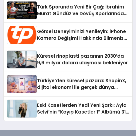
Türk Sporunda Yeni Bir Çağ: İbrahim
Murat Gündüz ve Dövüş Sporlarında
Radikal Devrim
Görsel Deneyiminizi Yenileyin: iPhone
Kamera Değişimi Hakkında Bilmeniz
Gerekenler
Küresel rinoplasti pazarının 2030’da
9,6 milyar dolara ulaşması bekleniyor
Türkiye’den küresel pazara: ShopinX,
dijital ekonomi ile gerçek dünya
alışverişini bir araya getirmeyi
hedefliyor
Eski Kasetlerden Yedi Yeni Şarkı: Ayla
Selvi’nin “Kayıp Kasetler 1” Albümü 31
Temmuz’da Çıktı