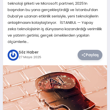
teknoloji şirketi ve Microsoft partneri, 2025’in
başından bu yana gerçekleştirdiği ve İstanbul’dan
TEKNOLOJI
Dubai’ye uzanan etkinlik serisiyle, yeni teknolojilerin
anlaşılmasını kolaylaştırıyor. İSTANBUL — Yapay
SIYASET
zeka teknolojisinin iş dünyasına kazandırdığı verimlilik
ve yatırım getirisi, gerçek örneklerden yapılan
YAŞAM
ölçümlerle…
Söz Haber
Paylaş
27 Mayıs 2025