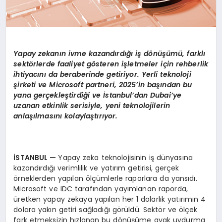
Yapay zekanın ivme kazandırdığı iş d
ö
nüşümü, farklı
sekt
ö
rlerde faaliyet g
ö
steren i
şletmeler için rehberlik
ihtiyacını da beraberinde getiriyor. Yerli teknoloji
şirketi ve Microsoft partneri, 2025’in başından bu
yana gerçekleştirdiği ve İstanbul’dan Dubai’ye
uzanan etkinlik serisiyle, yeni teknolojilerin
anlaşılmasını kolaylaştırıyor.
İSTANBUL
—
Yapay zeka teknolojisinin iş dünyasına
kazandırdığı verimlilik ve yatırım getirisi, gerçek
örneklerden yapılan ölçümlerle raporlara da yansıdı.
Microsoft ve IDC tarafından yayımlanan raporda,
üretken yapay zekaya yapılan her 1 dolarlık yatırımın 4
dolara yakın getiri sağladığı görüldü. Sektör ve ölçek
fark etmeksizin hızlanan bu dönüşüme ayak uydurma