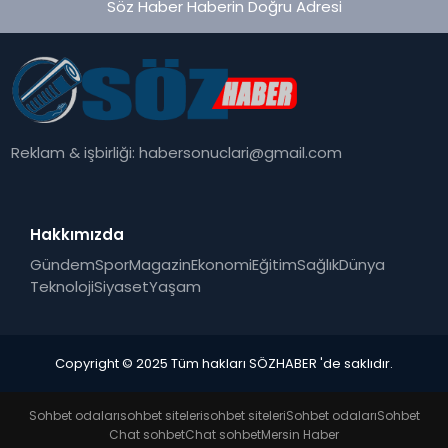
Söz Haber Haberin Doğru Adresi
Reklam & işbirliği:
habersonuclari@gmail.com
Hakkımızda
Gündem
Spor
Magazin
Ekonomi
Eğitim
Sağlık
Dünya
Teknoloji
Siyaset
Yaşam
Copyright © 2025 Tüm hakları SÖZHABER 'de saklıdır.
Sohbet odaları
sohbet siteleri
sohbet siteleri
Sohbet odaları
Sohbet
Chat sohbet
Chat sohbet
Mersin Haber