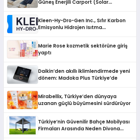
Güneş Enerjili Carport (Solar
Otopark) Nedir?
Kleen-Hy-Dro-Gen Inc., Sıfır Karbon
Emisyonlu Hidrojen Isıtma
Teknolojisinde ISO ve TSSA
Düzenleyici Onaylarını Aldı
Marie Rose kozmetik sektörüne giriş
yaptı
Daikin’den akıllı iklimlendirmede yeni
dönem: Madoka Plus Türkiye’de
Mirabellix, Türkiye’den dünyaya
uzanan güçlü büyümesini sürdürüyor
Türkiye’nin Güvenilir Bahçe Mobilyası
Firmaları Arasında Neden Divona
Home Tercih Ediliyor?