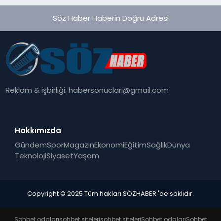
Söz Haber Haberin Doğru Adresi
Reklam & işbirliği:
habersonuclari@gmail.com
Hakkımızda
Gündem
Spor
Magazin
Ekonomi
Eğitim
Sağlık
Dünya
Teknoloji
Siyaset
Yaşam
Copyright © 2025 Tüm hakları SÖZHABER 'de saklıdır.
Sohbet odaları
sohbet siteleri
sohbet siteleri
Sohbet odaları
Sohbet