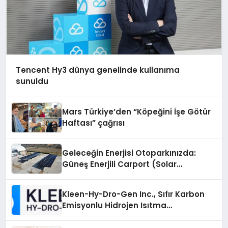
Tencent Hy3 dünya genelinde kullanıma
sunuldu
Mars Türkiye’den “Köpeğini İşe Götür
Haftası” çağrısı
Geleceğin Enerjisi Otoparkınızda:
Güneş Enerjili Carport (Solar
Otopark) Nedir?
Kleen-Hy-Dro-Gen Inc., Sıfır Karbon
Emisyonlu Hidrojen Isıtma
Teknolojisinde ISO ve TSSA
Düzenleyici Onaylarını Aldı