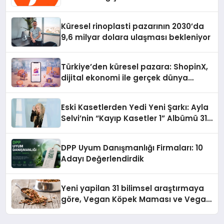
Gerekenler
Küresel rinoplasti pazarının 2030’da
9,6 milyar dolara ulaşması bekleniyor
Türkiye’den küresel pazara: ShopinX,
dijital ekonomi ile gerçek dünya
alışverişini bir araya getirmeyi
hedefliyor
Eski Kasetlerden Yedi Yeni Şarkı: Ayla
Selvi’nin “Kayıp Kasetler 1” Albümü 31
Temmuz’da Çıktı
DPP Uyum Danışmanlığı Firmaları: 10
Adayı Değerlendirdik
Yeni yapilan 31 bilimsel araştırmaya
göre, Vegan Köpek Maması ve Vegan
Kedi Mamasının İyi Sindirildiğini
Ortaya Koydu