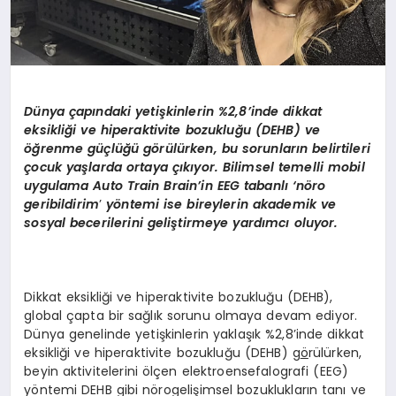
Dünya çapındaki yetişkinlerin %2,8’inde dikkat
eksikliği ve hiperaktivite bozukluğu (DEHB) ve
öğrenme güçlüğü g
ö
rülürken, bu sorunların belirtileri
çocuk yaşlarda ortaya çıkıyor. Bilimsel temelli mobil
uygulama Auto Train Brain’in EEG tabanlı ‘n
ö
ro
geribildirim
’
y
ö
ntemi ise bireylerin akademik ve
sosyal becerilerini geliştirmeye yardımcı oluyor.
Dikkat eksikliği ve hiperaktivite bozukluğu (DEHB),
global çapta bir sağlık sorunu olmaya devam ediyor.
Dünya genelinde yetişkinlerin yaklaşık %2,8’inde dikkat
eksikliği ve hiperaktivite bozukluğu (DEHB) g
ö
rülürken,
beyin aktivitelerini ölçen elektroensefalografi (EEG)
yöntemi DEHB gibi nörogelişimsel bozuklukların tanı ve