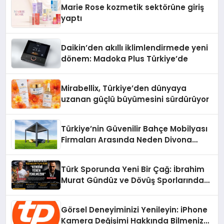
Marie Rose kozmetik sektörüne giriş
yaptı
Daikin’den akıllı iklimlendirmede yeni
dönem: Madoka Plus Türkiye’de
Mirabellix, Türkiye’den dünyaya
uzanan güçlü büyümesini sürdürüyor
Türkiye’nin Güvenilir Bahçe Mobilyası
Firmaları Arasında Neden Divona
Home Tercih Ediliyor?
Türk Sporunda Yeni Bir Çağ: İbrahim
Murat Gündüz ve Dövüş Sporlarında
Radikal Devrim
Görsel Deneyiminizi Yenileyin: iPhone
Kamera Değişimi Hakkında Bilmeniz