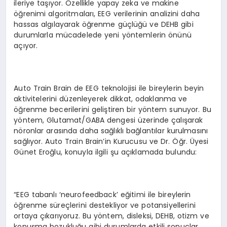
ileriye taşıyor. Özellikle yapay zeka ve makine
öğrenimi algoritmaları, EEG verilerinin analizini daha
hassas algılayarak öğrenme güçlüğü ve DEHB gibi
durumlarla mücadelede yeni yöntemlerin önünü
açıyor.
Auto Train Brain de EEG teknolojisi ile bireylerin beyin
aktivitelerini düzenleyerek dikkat, odaklanma ve
öğrenme becerilerini geliştiren bir yöntem sunuyor. Bu
yöntem, Glutamat/GABA dengesi üzerinde çalışarak
nöronlar arasında daha sağlıklı bağlantılar kurulmasını
sağlıyor. Auto Train Brain’in Kurucusu ve Dr. Öğr. Üyesi
Günet Eroğlu, konuyla ilgili şu açıklamada bulundu:
“EEG tabanlı ‘neurofeedback’ eğitimi ile bireylerin
öğrenme süreçlerini destekliyor ve potansiyellerini
ortaya çıkarıyoruz. Bu yöntem, disleksi, DEHB, otizm ve
konuşma bozukluğu gibi durumlarda etkili sonuçlar