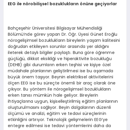
EEG
ile n
ö
robilişsel bozuklukların
ö
nüne geçiyorlar
Bahçeşehir Üniversitesi Bilgisayar Mühendisliği
Bölümü’nde görev yapan Dr. Öğr. Üyesi Günet Eroğlu
nörogelişimsel bozuklukların bireylerin yaşam kalitesini
doğrudan etkileyen sorunlar arasında yer aldığını
ileterek detaylı bilgiler paylaştı. Buna göre öğrenme
güçlüğü, dikkat eksikliği ve hiperaktivite bozukluğu
(DEHB) gibi durumların erken teşhisi ve kişiye özel
müdahale planlarının geliştirilmesi ise bu aşamada
büyük önem taşıyor. Beynin elektriksel aktivitelerini
ölçen EEG ise bu süreçte önemli bir araç olarak öne
çıkıyor. Bu yöntem ile nörogelişimsel bozuklukların
erken tanısı mümkün hale geliyor. Bireylerin
ihtiyaçlarına uygun, kişiselleştirilmiş eğitim planlarının
oluşturulmasını sağlıyor. Beyin dalgalarının düzenli
ölçümü ve analizi, eğitim ve tedavi süreçlerinin
etkinliğini artırıyor. Teknolojik gelişmelerin EEG’ye
entegre edilmesi ise tedavi yöntemlerini daha da