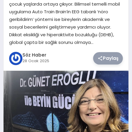
çocuk yaşlarda ortaya çıkıyor. Bilimsel temelli mobil
uygulama Auto Train Brain’in EEG tabanlı ‘nöro
TEKNOLOJI
geribildirim’ yöntemi ise bireylerin akademik ve
sosyal becerilerini geliştirmeye yardımcı oluyor.
SIYASET
Dikkat eksikliği ve hiperaktivite bozukluğu (DEHB),
global çapta bir sağlık sorunu olmaya…
YAŞAM
Söz Haber
Paylaş
28 Ocak 2025