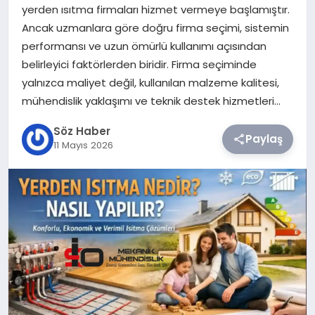
yerden ısıtma firmaları hizmet vermeye başlamıştır.
Ancak uzmanlara göre doğru firma seçimi, sistemin
TEKNOLOJI
performansı ve uzun ömürlü kullanımı açısından
belirleyici faktörlerden biridir. Firma seçiminde
SIYASET
yalnızca maliyet değil, kullanılan malzeme kalitesi,
mühendislik yaklaşımı ve teknik destek hizmetleri…
YAŞAM
Söz Haber
Paylaş
11 Mayıs 2026