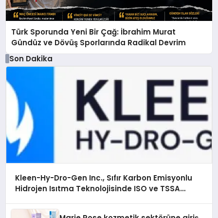
Türk Sporunda Yeni Bir Çağ: İbrahim Murat
Gündüz ve Dövüş Sporlarında Radikal Devrim
Son Dakika
Kleen-Hy-Dro-Gen Inc., Sıfır Karbon Emisyonlu
Hidrojen Isıtma Teknolojisinde ISO ve TSSA
Düzenleyici Onaylarını Aldı
Marie Rose kozmetik sektörüne giriş