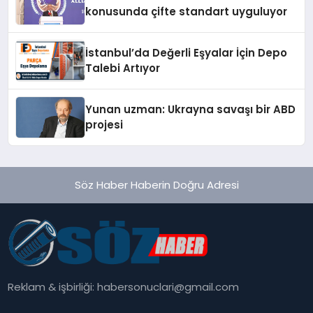
konusunda çifte standart uyguluyor
İstanbul’da Değerli Eşyalar İçin Depo
Talebi Artıyor
Yunan uzman: Ukrayna savaşı bir ABD
projesi
Söz Haber Haberin Doğru Adresi
Reklam & işbirliği:
habersonuclari@gmail.com