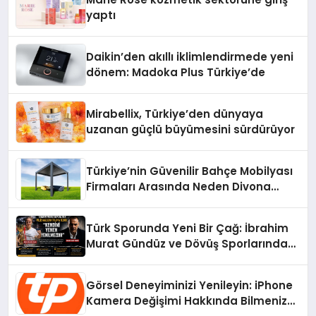
yaptı
Daikin’den akıllı iklimlendirmede yeni
dönem: Madoka Plus Türkiye’de
Mirabellix, Türkiye’den dünyaya
uzanan güçlü büyümesini sürdürüyor
Türkiye’nin Güvenilir Bahçe Mobilyası
Firmaları Arasında Neden Divona
Home Tercih Ediliyor?
Türk Sporunda Yeni Bir Çağ: İbrahim
Murat Gündüz ve Dövüş Sporlarında
Radikal Devrim
Görsel Deneyiminizi Yenileyin: iPhone
Kamera Değişimi Hakkında Bilmeniz