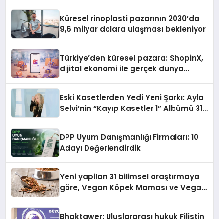
Gerekenler
Küresel rinoplasti pazarının 2030’da
9,6 milyar dolara ulaşması bekleniyor
Türkiye’den küresel pazara: ShopinX,
dijital ekonomi ile gerçek dünya
alışverişini bir araya getirmeyi
hedefliyor
Eski Kasetlerden Yedi Yeni Şarkı: Ayla
Selvi’nin “Kayıp Kasetler 1” Albümü 31
Temmuz’da Çıktı
DPP Uyum Danışmanlığı Firmaları: 10
Adayı Değerlendirdik
Yeni yapilan 31 bilimsel araştırmaya
göre, Vegan Köpek Maması ve Vegan
Kedi Mamasının İyi Sindirildiğini
Ortaya Koydu
Bhaktawer: Uluslararası hukuk Filistin