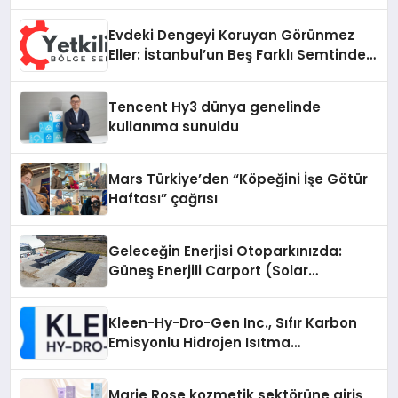
Evdeki Dengeyi Koruyan Görünmez
Eller: İstanbul’un Beş Farklı Semtinde
Teknik Servis Gerçeği
Tencent Hy3 dünya genelinde
kullanıma sunuldu
Mars Türkiye’den “Köpeğini İşe Götür
Haftası” çağrısı
Geleceğin Enerjisi Otoparkınızda:
Güneş Enerjili Carport (Solar
Otopark) Nedir?
Kleen-Hy-Dro-Gen Inc., Sıfır Karbon
Emisyonlu Hidrojen Isıtma
Teknolojisinde ISO ve TSSA
Düzenleyici Onaylarını Aldı
Marie Rose kozmetik sektörüne giriş