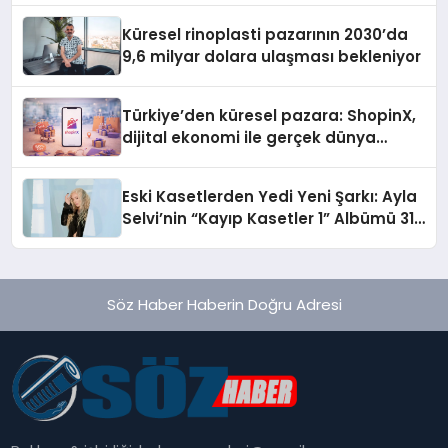
Küresel rinoplasti pazarının 2030’da
9,6 milyar dolara ulaşması bekleniyor
Türkiye’den küresel pazara: ShopinX,
dijital ekonomi ile gerçek dünya
alışverişini bir araya getirmeyi
hedefliyor
Eski Kasetlerden Yedi Yeni Şarkı: Ayla
Selvi’nin “Kayıp Kasetler 1” Albümü 31
Temmuz’da Çıktı
Söz Haber Haberin Doğru Adresi