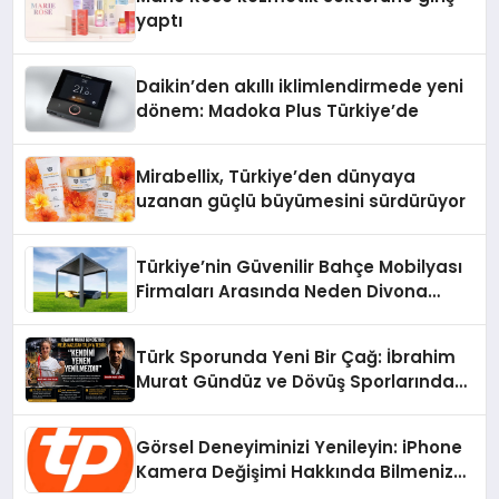
yaptı
Daikin’den akıllı iklimlendirmede yeni
dönem: Madoka Plus Türkiye’de
Mirabellix, Türkiye’den dünyaya
uzanan güçlü büyümesini sürdürüyor
Türkiye’nin Güvenilir Bahçe Mobilyası
Firmaları Arasında Neden Divona
Home Tercih Ediliyor?
Türk Sporunda Yeni Bir Çağ: İbrahim
Murat Gündüz ve Dövüş Sporlarında
Radikal Devrim
Görsel Deneyiminizi Yenileyin: iPhone
Kamera Değişimi Hakkında Bilmeniz
Gerekenler