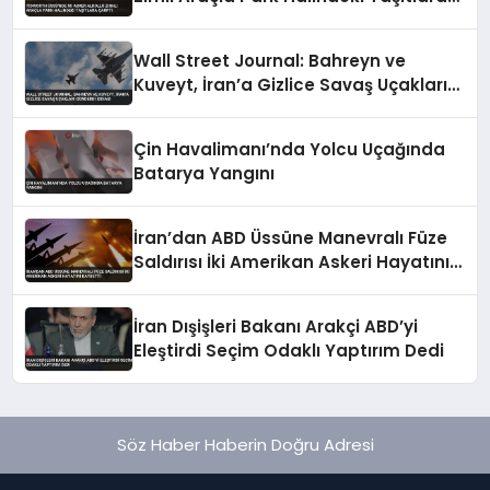
Çarptı
Wall Street Journal: Bahreyn ve
Kuveyt, İran’a Gizlice Savaş Uçakları
Gönderdi İddiası
Çin Havalimanı’nda Yolcu Uçağında
Batarya Yangını
İran’dan ABD Üssüne Manevralı Füze
Saldırısı İki Amerikan Askeri Hayatını
Kaybetti
İran Dışişleri Bakanı Arakçi ABD’yi
Eleştirdi Seçim Odaklı Yaptırım Dedi
Söz Haber Haberin Doğru Adresi