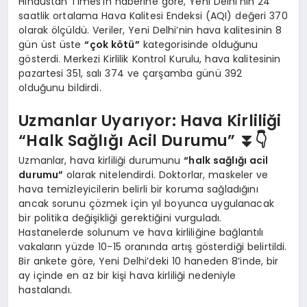
Hindustan Times’ın haberine göre, Yeni Delhi’nin 24
saatlik ortalama Hava Kalitesi Endeksi (AQI) değeri 370
olarak ölçüldü. Veriler, Yeni Delhi’nin hava kalitesinin 8
gün üst üste
“çok kötü”
kategorisinde olduğunu
gösterdi. Merkezi Kirlilik Kontrol Kurulu, hava kalitesinin
pazartesi 351, salı 374 ve çarşamba günü 392
olduğunu bildirdi.
Uzmanlar Uyarıyor: Hava Kirliliği
“Halk Sağlığı Acil Durumu” ⏬👇
Uzmanlar, hava kirliliği durumunu
“halk sağlığı acil
durumu”
olarak nitelendirdi. Doktorlar, maskeler ve
hava temizleyicilerin belirli bir koruma sağladığını
ancak sorunu çözmek için yıl boyunca uygulanacak
bir politika değişikliği gerektiğini vurguladı.
Hastanelerde solunum ve hava kirliliğine bağlantılı
vakaların yüzde 10-15 oranında artış gösterdiği belirtildi.
Bir ankete göre, Yeni Delhi’deki 10 haneden 8’inde, bir
ay içinde en az bir kişi hava kirliliği nedeniyle
hastalandı.