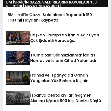
BM İsrail’in Gazze Saldırılarını Raporladı 150
Filistinli Hayatını Kaybetti
Başkan Trump’tan İran’a Ağır Uyarı
Çok Şiddetli Vuracağız
Trump’tan ‘Silahsızlanma’ İddiası:
Hamas ve İslami Cihad Yalanladı
Fransa ve İspanya’da Orman
Yangınları Yüz Binlerce Kişinin
Tahliyesine Yol Açtı
İspanya Ceuta Kıyıları Göçmen
Akınına Uğradı 800 Kişi Denize Düştü