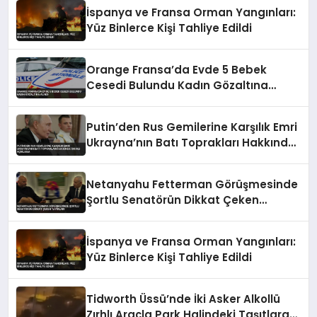
İspanya ve Fransa Orman Yangınları:
Yüz Binlerce Kişi Tahliye Edildi
Orange Fransa’da Evde 5 Bebek
Cesedi Bulundu Kadın Gözaltına
Alındı
Putin’den Rus Gemilerine Karşılık Emri
Ukrayna’nın Batı Toprakları Hakkında
İddialı Açıklama
Netanyahu Fetterman Görüşmesinde
Şortlu Senatörün Dikkat Çeken
Tavırları
İspanya ve Fransa Orman Yangınları:
Yüz Binlerce Kişi Tahliye Edildi
Tidworth Üssü’nde İki Asker Alkollü
Zırhlı Araçla Park Halindeki Taşıtlara