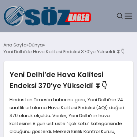
GÜNDEM
Ana Sayfa
Dünya
Yeni Delhi’de Hava Kalitesi Endeksi 370’ye Yükseldi ⏬👇
SPOR
MAGAZIN
Yeni Delhi’de Hava Kalitesi
Endeksi 370’ye Yükseldi ⏬👇
EKONOMI
Hindustan Times’ın haberine göre, Yeni Delhi’nin 24
EĞITIM
saatlik ortalama Hava Kalitesi Endeksi (AQI) değeri
370 olarak ölçüldü. Veriler, Yeni Delhi’nin hava
SAĞLIK
kalitesinin 8 gün üst üste “çok kötü” kategorisinde
olduğunu gösterdi. Merkezi Kirlilik Kontrol Kurulu,
DÜNYA