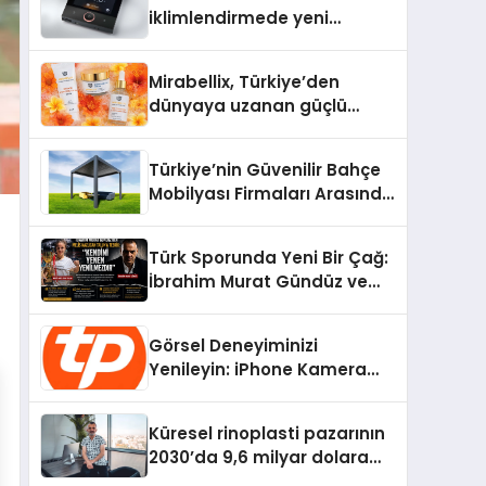
iklimlendirmede yeni
dönem: Madoka Plus
Türkiye’de
Mirabellix, Türkiye’den
dünyaya uzanan güçlü
büyümesini sürdürüyor
Türkiye’nin Güvenilir Bahçe
Mobilyası Firmaları Arasında
Neden Divona Home Tercih
Ediliyor?
Türk Sporunda Yeni Bir Çağ:
İbrahim Murat Gündüz ve
Dövüş Sporlarında Radikal
Devrim
Görsel Deneyiminizi
Yenileyin: iPhone Kamera
Değişimi Hakkında Bilmeniz
Gerekenler
Küresel rinoplasti pazarının
2030’da 9,6 milyar dolara
ulaşması bekleniyor