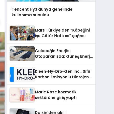
Tencent Hy3 dünya genelinde
kullanıma sunuldu
Mars Türkiye’den “Köpeğini
İşe Götür Haftası” çağrısı
Geleceğin Enerjisi
Otoparkınızda: Güneş Enerjili
Carport (Solar Otopark)
Nedir?
Kleen-Hy-Dro-Gen Inc., Sıfır
Karbon Emisyonlu Hidrojen
Isıtma Teknolojisinde ISO ve
TSSA Düzenleyici Onaylarını
Marie Rose kozmetik
Aldı
sektörüne giriş yaptı
Daikin’den akıllı