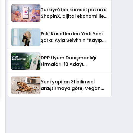
Türkiye’den küresel pazara:
ShopinX, dijital ekonomi ile
gerçek dünya alışverişini bir
araya getirmeyi hedefliyor
Eski Kasetlerden Yedi Yeni
Şarkı: Ayla Selvi’nin “Kayıp
Kasetler 1” Albümü 31
Temmuz’da Çıktı
DPP Uyum Danışmanlığı
Firmaları: 10 Adayı
Değerlendirdik
Yeni yapilan 31 bilimsel
araştırmaya göre, Vegan
Köpek Maması ve Vegan
Kedi Mamasının İyi
Sindirildiğini Ortaya Koydu