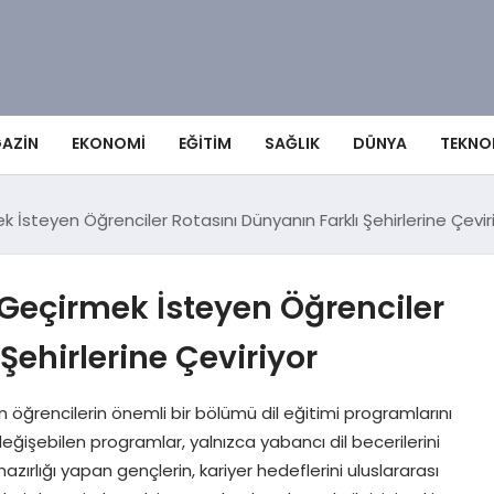
AZIN
EKONOMI
EĞITIM
SAĞLIK
DÜNYA
TEKNO
mek İsteyen Öğrenciler Rotasını Dünyanın Farklı Şehirlerine Çevir
le Geçirmek İsteyen Öğrenciler
Şehirlerine Çeviriyor
n öğrencilerin önemli bir bölümü dil eğitimi programlarını
eğişebilen programlar, yalnızca yabancı dil becerilerini
hazırlığı yapan gençlerin, kariyer hedeflerini uluslararası