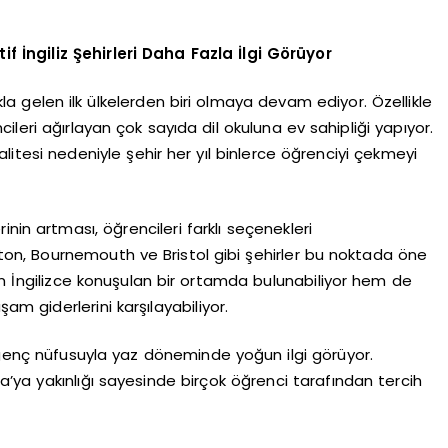
İngiliz Şehirleri Daha Fazla İlgi Görüyor
 akla gelen ilk ülkelerden biri olmaya devam ediyor. Özellikle
leri ağırlayan çok sayıda dil okuluna ev sahipliği yapıyor.
 kalitesi nedeniyle şehir her yıl binlerce öğrenciyi çekmeyi
nin artması, öğrencileri farklı seçenekleri
ton, Bournemouth ve Bristol gibi şehirler bu noktada öne
em İngilizce konuşulan bir ortamda bulunabiliyor hem de
m giderlerini karşılayabiliyor.
e genç nüfusuyla yaz döneminde yoğun ilgi görüyor.
dra’ya yakınlığı sayesinde birçok öğrenci tarafından tercih