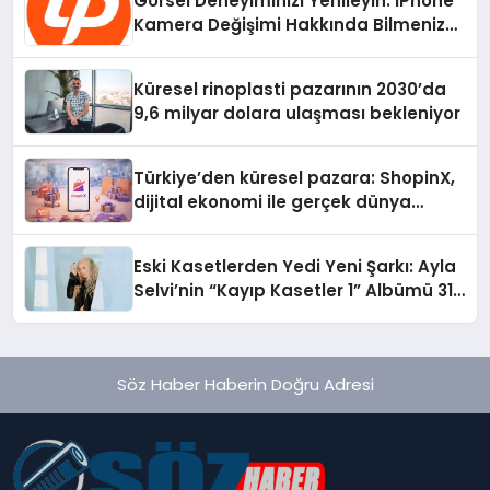
Görsel Deneyiminizi Yenileyin: iPhone
Kamera Değişimi Hakkında Bilmeniz
Gerekenler
Küresel rinoplasti pazarının 2030’da
9,6 milyar dolara ulaşması bekleniyor
Türkiye’den küresel pazara: ShopinX,
dijital ekonomi ile gerçek dünya
alışverişini bir araya getirmeyi
hedefliyor
Eski Kasetlerden Yedi Yeni Şarkı: Ayla
Selvi’nin “Kayıp Kasetler 1” Albümü 31
Temmuz’da Çıktı
Söz Haber Haberin Doğru Adresi