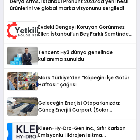
Derya Arms, İstanbul Prohunt 2026’da yeni nesil
ürünlerini ve global marka vizyonunu sergiledi
Evdeki Dengeyi Koruyan Görünmez
Eller: İstanbul’un Beş Farklı Semtinde
Teknik Servis Gerçeği
Tencent Hy3 dünya genelinde
kullanıma sunuldu
Mars Türkiye’den “Köpeğini İşe Götür
Haftası” çağrısı
Geleceğin Enerjisi Otoparkınızda:
Güneş Enerjili Carport (Solar
Otopark) Nedir?
Kleen-Hy-Dro-Gen Inc., Sıfır Karbon
Emisyonlu Hidrojen Isıtma