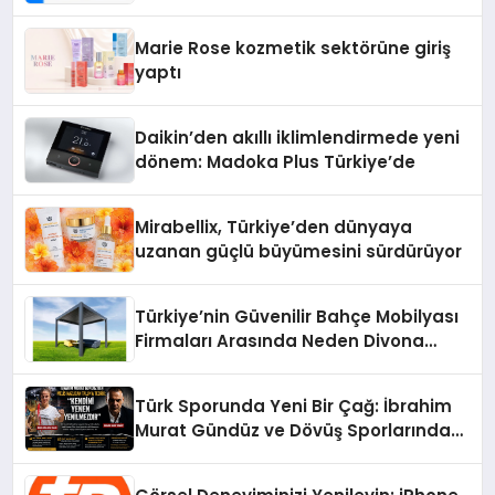
Teknolojisinde ISO ve TSSA
Düzenleyici Onaylarını Aldı
Marie Rose kozmetik sektörüne giriş
yaptı
Daikin’den akıllı iklimlendirmede yeni
dönem: Madoka Plus Türkiye’de
Mirabellix, Türkiye’den dünyaya
uzanan güçlü büyümesini sürdürüyor
Türkiye’nin Güvenilir Bahçe Mobilyası
Firmaları Arasında Neden Divona
Home Tercih Ediliyor?
Türk Sporunda Yeni Bir Çağ: İbrahim
Murat Gündüz ve Dövüş Sporlarında
Radikal Devrim