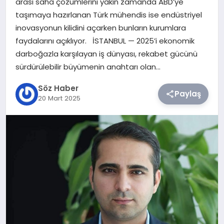
arası saha çözümlerini yakın zamanda ABD’ye
taşımaya hazırlanan Türk mühendis ise endüstriyel
TEKNOLOJI
inovasyonun kilidini açarken bunların kurumlara
faydalarını açıklıyor. İSTANBUL — 2025’i ekonomik
SIYASET
darboğazla karşılayan iş dünyası, rekabet gücünü
sürdürülebilir büyümenin anahtarı olan…
YAŞAM
Söz Haber
Paylaş
20 Mart 2025