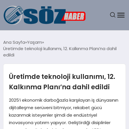
GÜNDEM
Ana Sayfa
Yaşam
Üretimde teknoloji kullanımı, 12. Kalkınma Planı’na dahil
SPOR
edildi
MAGAZIN
Üretimde teknoloji kullanımı, 12.
EKONOMI
Kalkınma Planı’na dahil edildi
EĞITIM
2025’i ekonomik darboğazla karşılayan iş dünyasının
dijitalleşme serüveni bitmiyor, rekabet gücü
SAĞLIK
kazanmak isteyenler şimdi de endüstriyel
inovasyona yatırım yapıyor. Geliştirdiği disiplinler
DÜNYA