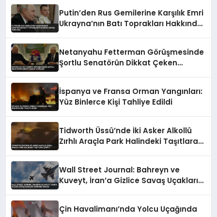
Putin’den Rus Gemilerine Karşılık Emri
Ukrayna’nın Batı Toprakları Hakkında
İddialı Açıklama
Netanyahu Fetterman Görüşmesinde
Şortlu Senatörün Dikkat Çeken
Tavırları
İspanya ve Fransa Orman Yangınları:
Yüz Binlerce Kişi Tahliye Edildi
Tidworth Üssü’nde İki Asker Alkollü
Zırhlı Araçla Park Halindeki Taşıtlara
Çarptı
Wall Street Journal: Bahreyn ve
Kuveyt, İran’a Gizlice Savaş Uçakları
Gönderdi İddiası
Çin Havalimanı’nda Yolcu Uçağında