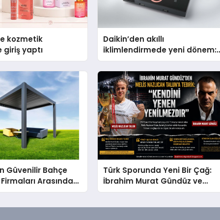
se kozmetik
Daikin’den akıllı
 giriş yaptı
iklimlendirmede yeni dönem:
Madoka Plus Türkiye’de
in Güvenilir Bahçe
Türk Sporunda Yeni Bir Çağ:
 Firmaları Arasında
İbrahim Murat Gündüz ve
vona Home Tercih
Dövüş Sporlarında Radikal
Devrim