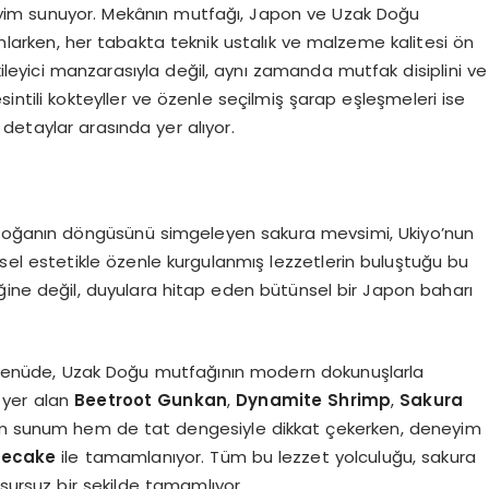
eyim sunuyor. Mekânın mutfağı, Japon ve Uzak Doğu
larken, her tabakta teknik ustalık ve malzeme kalitesi ön
tkileyici manzarasıyla değil, aynı zamanda mutfak disiplini ve
sintili kokteyller ve özenle seçilmiş şarap eşleşmeleri ise
detaylar arasında yer alıyor.
 doğanın döngüsünü simgeleyen sakura mevsimi, Ukiyo’nun
el estetikle özenle kurgulanmış lezzetlerin buluştuğu bu
ğine değil, duyulara hitap eden bütünsel bir Japon baharı
menüde, Uzak Doğu mutfağının modern dokunuşlarla
 yer alan
Beetroot Gunkan
,
Dynamite Shrimp
,
Sakura
em sunum hem de tat dengesiyle dikkat çekerken, deneyim
secake
ile tamamlanıyor. Tüm bu lezzet yolculuğu, sakura
usursuz bir şekilde tamamlıyor.