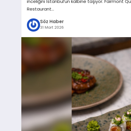
inceliğini İstanbul’un kalbine taşıyor. Fairmont 
Restaurant…
Söz Haber
31 Mart 2026