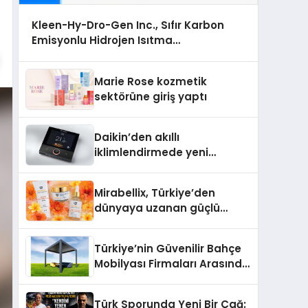
Kleen-Hy-Dro-Gen Inc., Sıfır Karbon
Emisyonlu Hidrojen Isıtma
Teknolojisinde ISO ve TSSA Düzenleyici
Onaylarını Aldı
Marie Rose kozmetik
sektörüne giriş yaptı
Daikin’den akıllı
iklimlendirmede yeni
dönem: Madoka Plus
Türkiye’de
Mirabellix, Türkiye’den
dünyaya uzanan güçlü
büyümesini sürdürüyor
Türkiye’nin Güvenilir Bahçe
Mobilyası Firmaları Arasında
Neden Divona Home Tercih
Ediliyor?
Türk Sporunda Yeni Bir Çağ: