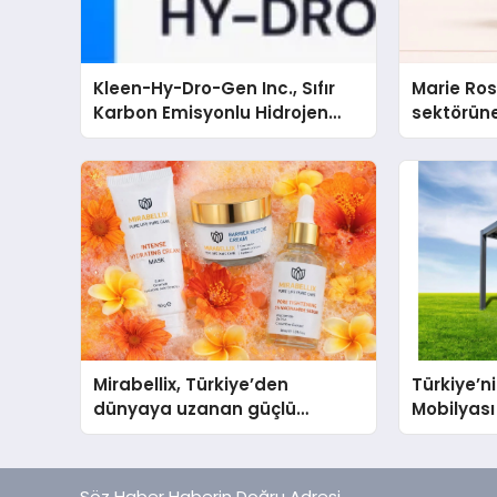
Kleen-Hy-Dro-Gen Inc., Sıfır
Marie Ro
Karbon Emisyonlu Hidrojen
sektörüne
Isıtma Teknolojisinde ISO ve
TSSA Düzenleyici Onaylarını
Aldı
Mirabellix, Türkiye’den
Türkiye’n
dünyaya uzanan güçlü
Mobilyası
büyümesini sürdürüyor
Neden Di
Ediliyor?
Söz Haber Haberin Doğru Adresi