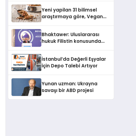
Yeni yapilan 31 bilimsel
araştırmaya göre, Vegan
Köpek Maması ve Vegan
Kedi Mamasının İyi
Bhaktawer: Uluslararası
Sindirildiğini Ortaya Koydu
hukuk Filistin konusunda
çifte standart uyguluyor
İstanbul’da Değerli Eşyalar
İçin Depo Talebi Artıyor
Yunan uzman: Ukrayna
savaşı bir ABD projesi