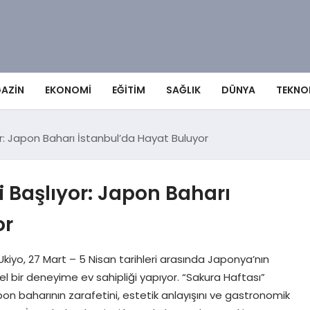
AZIN
EKONOMI
EĞITIM
SAĞLIK
DÜNYA
TEKNO
r: Japon Baharı İstanbul’da Hayat Buluyor
 Başlıyor: Japon Baharı
or
iyo, 27 Mart – 5 Nisan tarihleri arasında Japonya’nın
l bir deneyime ev sahipliği yapıyor. “Sakura Haftası”
n baharının zarafetini, estetik anlayışını ve gastronomik