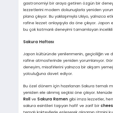
gastronomiyi bir araya getiren özgün bir den
lezzetlerini modern dokunuşlarla yeniden yorum
plana çıkıyor. Bu yaklaşımıyla Ukiyo, yalnızca e
rafine lezzet anlayışıyla da öne çıkıyor. Japon e
bu çok katmanlı deneyimi tamamlayan incelikli 
Sakura Haftası
Japon kültüründe yenilenmenin, geçiciliğin ve
rafine atmosferinde yeniden yorumlanıyor. Görs
deneyim, misafirlerini yalnızca bir akşam yeme
yolculuğuna davet ediyor.
Bu özel dönem için hazırlanan Sakura temalı 
yeniden ele alınmış seçkisi öne çıkıyor. Menüde
Roll
ve
Sakura Ramen
gibi imza lezzetler, h
sakura esintileri taşıyan hafif ve zarif bir
chee
temalı kokteyllerle eşleşerek akşamın ritmini k