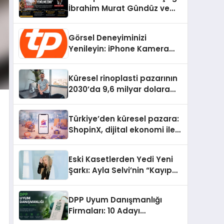
İbrahim Murat Gündüz ve
Dövüş Sporlarında Radikal
Devrim
Görsel Deneyiminizi
Yenileyin: iPhone Kamera
Değişimi Hakkında Bilmeniz
Gerekenler
Küresel rinoplasti pazarının
2030’da 9,6 milyar dolara
ulaşması bekleniyor
Türkiye’den küresel pazara:
ShopinX, dijital ekonomi ile
gerçek dünya alışverişini bir
araya getirmeyi hedefliyor
Eski Kasetlerden Yedi Yeni
Şarkı: Ayla Selvi’nin “Kayıp
Kasetler 1” Albümü 31
Temmuz’da Çıktı
DPP Uyum Danışmanlığı
Firmaları: 10 Adayı
Değerlendirdik