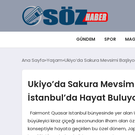
GÜNDEM
SPOR
MAG
Ana Sayfa
Yaşam
Ukiyo’da Sakura Mevsimi Başlıyo
Ukiyo’da Sakura Mevsimi
İstanbul’da Hayat Buluy
Fairmont Quasar Istanbul bünyesinde yer alan Uk
büyüleyici kiraz çiçeği sezonundan ilham alan öze
konseptiyle hayata geçirilen bu özel dönem, Japo