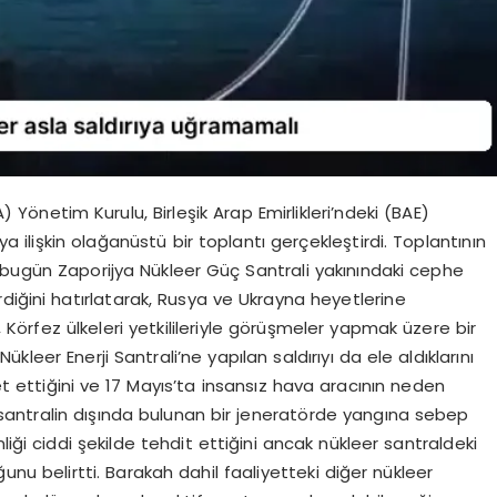
A) Yönetim Kurulu, Birleşik Arap Emirlikleri’ndeki (BAE)
ya ilişkin olağanüstü bir toplantı gerçekleştirdi. Toplantının
 bugün Zaporijya Nükleer Güç Santrali yakınındaki cephe
diğini hatırlatarak, Rusya ve Ukrayna heyetlerine
i, Körfez ülkeleri yetkilileriyle görüşmeler yapmak üzere bir
leer Enerji Santrali’ne yapılan saldırıyı da ele aldıklarını
ret ettiğini ve 17 Mayıs’ta insansız hava aracının neden
n santralin dışında bulunan bir jeneratörde yangına sebep
liği ciddi şekilde tehdit ettiğini ancak nükleer santraldeki
nu belirtti. Barakah dahil faaliyetteki diğer nükleer