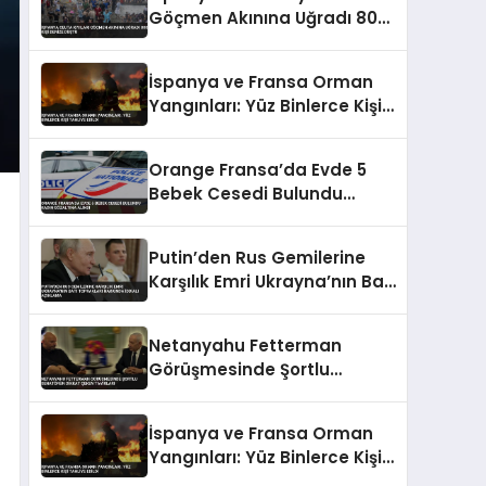
Göçmen Akınına Uğradı 800
Kişi Denize Düştü
İspanya ve Fransa Orman
Yangınları: Yüz Binlerce Kişi
Tahliye Edildi
Orange Fransa’da Evde 5
Bebek Cesedi Bulundu
Kadın Gözaltına Alındı
Putin’den Rus Gemilerine
Karşılık Emri Ukrayna’nın Batı
Toprakları Hakkında İddialı
Açıklama
Netanyahu Fetterman
Görüşmesinde Şortlu
Senatörün Dikkat Çeken
Tavırları
İspanya ve Fransa Orman
Yangınları: Yüz Binlerce Kişi
Tahliye Edildi