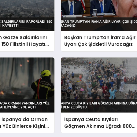
in Gazze Saldırılarını
Başkan Trump’tan İran’a Ağır
150 Filistinli Hayatını
Uyarı Çok Şiddetli Vuracağız
e İspanya’da Orman
İspanya Ceuta Kıyıları
 Yüz Binlerce Kişinin
Göçmen Akınına Uğradı 800
ne Yol Açtı
Kişi Denize Düştü