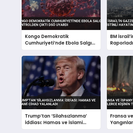
Kongo Demokratik
BM İsrail’
Cumhuriyeti’nde Ebola Salgını
Raporladı 
Kontrolden Çıktı DSÖ Uyardı
Kaybetti
Trump’tan ‘Silahsızlanma’
Fransa v
İddiası: Hamas ve İslami
Yangınları
Cihad Yalanladı
Tahliyesi