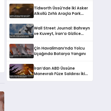
Tidworth Üssü’nde İki Asker
Alkollü Zırhlı Araçla Park
Halindeki Taşıtlara Çarptı
Wall Street Journal: Bahreyn
ve Kuveyt, İran’a Gizlice
Savaş Uçakları Gönderdi
İddiası
Çin Havalimanı’nda Yolcu
Uçağında Batarya Yangını
İran’dan ABD Üssüne
Manevralı Füze Saldırısı İki
Amerikan Askeri Hayatını
Kaybetti