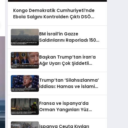
Kongo Demokratik Cumhuriyeti’nde
Ebola Salgını Kontrolden Çıktı DSÖ
Uyardı
BM İsrail’in Gazze
Saldırılarını Raporladı 150
Filistinli Hayatını Kaybetti
Başkan Trump’tan İran’a
Ağır Uyarı Çok Şiddetli
Vuracağız
Trump’tan ‘Silahsızlanma’
İddiası: Hamas ve İslami
Cihad Yalanladı
Fransa ve İspanya’da
Orman Yangınları Yüz
Binlerce Kişinin Tahliyesine
Yol Açtı
İspanya Ceuta Kıyıları