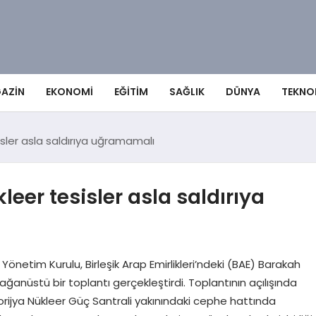
AZIN
EKONOMI
EĞITIM
SAĞLIK
DÜNYA
TEKNO
isler asla saldırıya uğramamalı
eer tesisler asla saldırıya
) Yönetim Kurulu, Birleşik Arap Emirlikleri’ndeki (BAE) Barakah
 olağanüstü bir toplantı gerçekleştirdi. Toplantının açılışında
ijya Nükleer Güç Santrali yakınındaki cephe hattında