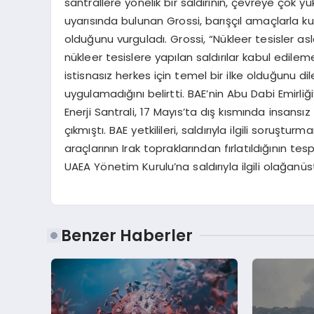
santrallere yönelik bir saldırının, çevreye çok 
uyarısında bulunan Grossi, barışçıl amaçlarla kul
olduğunu vurguladı. Grossi, “Nükleer tesisler as
nükleer tesislere yapılan saldırılar kabul edilem
istisnasız herkes için temel bir ilke olduğunu d
uygulamadığını belirtti. BAE’nin Abu Dabi Emirl
Enerji Santrali, 17 Mayıs’ta dış kısmında insansı
çıkmıştı. BAE yetkilileri, saldırıyla ilgili soruşt
araçlarının Irak topraklarından fırlatıldığının tes
UAEA Yönetim Kurulu’na saldırıyla ilgili olağanü
Benzer Haberler