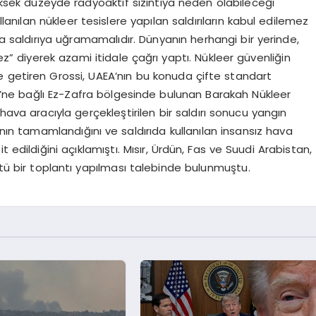
yüksek düzeyde radyoaktif sızıntıya neden olabileceği
lanılan nükleer tesislere yapılan saldırıların kabul edilemez
la saldırıya uğramamalıdır. Dünyanın herhangi bir yerinde,
ez” diyerek azami itidale çağrı yaptı. Nükleer güvenliğin
ile getiren Grossi, UAEA’nın bu konuda çifte standart
iği’ne bağlı Ez-Zafra bölgesinde bulunan Barakah Nükleer
z hava aracıyla gerçekleştirilen bir saldırı sonucu yangın
urmanın tamamlandığını ve saldırıda kullanılan insansız hava
pit edildiğini açıklamıştı. Mısır, Ürdün, Fas ve Suudi Arabistan,
stü bir toplantı yapılması talebinde bulunmuştu.