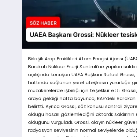
Birleşik Arap Emirlikleri Atom Enerjisi Ajansı (UAE
Barakah Nükleer Enerji Santrali’ne yapılan saldırı
açılışında konuşan UAEA Başkanı Rafael Grossi,
hattında sağlanan yerel ateşkesin yürürlüğe gir
müzakerelerde işbirliği için teşekkür etti. Gross
araya geldiği hafta boyunca, BAE’deki Barakah Nük
belirtti. Ayrıca Grossi, söz konusu santrali ziya
olduğu hasarı gözlemlediğini aktardı; saldırını
olduğunu vurguladı. Grossi, olayın nükleer güven
radyasyon seviyesinin normal seviyelerde olduğu