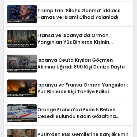
Trump’tan ‘Silahsızlanma’ İddiası:
Hamas ve İslami Cihad Yalanladı
Fransa ve İspanya’da Orman
Yangınları Yüz Binlerce Kişinin
Tahliyesine Yol Açtı
İspanya Ceuta Kıyıları Göçmen
Akınına Uğradı 800 Kişi Denize Düştü
İspanya ve Fransa Orman Yangınları:
Yüz Binlerce Kişi Tahliye Edildi
Orange Fransa’da Evde 5 Bebek
Cesedi Bulundu Kadın Gözaltına
Alındı
Putin’den Rus Gemilerine Karşılık Emri