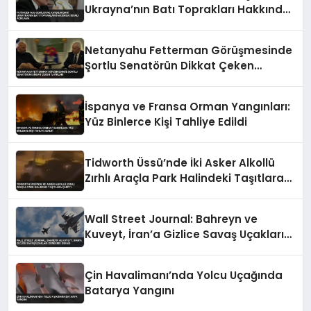
Ukrayna’nın Batı Toprakları Hakkında
İddialı Açıklama
Netanyahu Fetterman Görüşmesinde
Şortlu Senatörün Dikkat Çeken
Tavırları
İspanya ve Fransa Orman Yangınları:
Yüz Binlerce Kişi Tahliye Edildi
Tidworth Üssü’nde İki Asker Alkollü
Zırhlı Araçla Park Halindeki Taşıtlara
Çarptı
Wall Street Journal: Bahreyn ve
Kuveyt, İran’a Gizlice Savaş Uçakları
Gönderdi İddiası
Çin Havalimanı’nda Yolcu Uçağında
Batarya Yangını