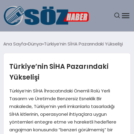
GÜNDEM
Ana Sayfa
Dünya
Türkiye’nin SİHA Pazarındaki Yükselişi
SPOR
Türkiye’nin SİHA Pazarındaki
MAGAZIN
Yükselişi
EKONOMI
Türkiye’nin SİHA İhracatındaki Önemli Rolü Yerli
Tasarım ve Üretimde Benzersiz Esneklik Bir
EĞITIM
makalede, Türkiye’nin yerli imkanlarla tasarladığı
SİHA kitlerinin, operasyonel ihtiyaçlara uygun
SAĞLIK
yöntemleri entegre etme ve hareketli hedeflere
angajman konusunda “benzeri görülmemiş” bir
DÜNYA