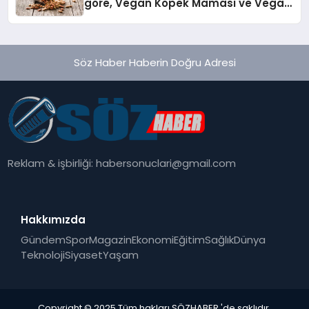
göre, Vegan Köpek Maması ve Vegan
Kedi Mamasının İyi Sindirildiğini
Ortaya Koydu
Söz Haber Haberin Doğru Adresi
Reklam & işbirliği:
habersonuclari@gmail.com
Hakkımızda
Gündem
Spor
Magazin
Ekonomi
Eğitim
Sağlık
Dünya
Teknoloji
Siyaset
Yaşam
Copyright © 2025 Tüm hakları SÖZHABER 'de saklıdır.