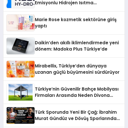
Emisyonlu Hidrojen Isıtma
Teknolojisinde ISO ve TSSA
Düzenleyici Onaylarını Aldı
Marie Rose kozmetik sektörüne giriş
yaptı
Daikin’den akıllı iklimlendirmede yeni
dönem: Madoka Plus Türkiye’de
Mirabellix, Türkiye’den dünyaya
uzanan güçlü büyümesini sürdürüyor
Türkiye’nin Güvenilir Bahçe Mobilyası
Firmaları Arasında Neden Divona
Home Tercih Ediliyor?
Türk Sporunda Yeni Bir Çağ: İbrahim
Murat Gündüz ve Dövüş Sporlarında
Radikal Devrim