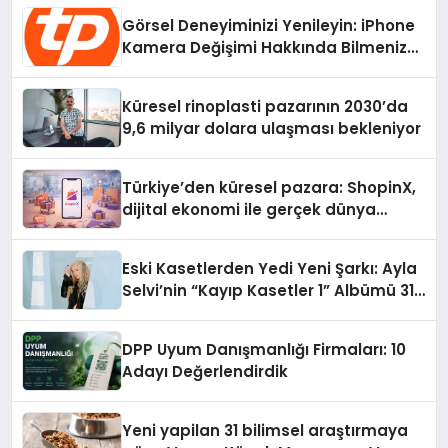
Görsel Deneyiminizi Yenileyin: iPhone
Kamera Değişimi Hakkında Bilmeniz
Gerekenler
Küresel rinoplasti pazarının 2030’da
9,6 milyar dolara ulaşması bekleniyor
Türkiye’den küresel pazara: ShopinX,
dijital ekonomi ile gerçek dünya
alışverişini bir araya getirmeyi
hedefliyor
Eski Kasetlerden Yedi Yeni Şarkı: Ayla
Selvi’nin “Kayıp Kasetler 1” Albümü 31
Temmuz’da Çıktı
DPP Uyum Danışmanlığı Firmaları: 10
Adayı Değerlendirdik
Yeni yapilan 31 bilimsel araştırmaya