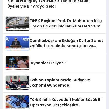
Emine Erdoğan, TOGEMDER Yönetim Kurulu
Üyeleriyle Bir Araya Geldi
TİHEK Başkanı Prof. Dr. Muharrem Kılıç:
“İnsan Hakları İhlalleri Küresel Sorun”
Cumhurbaşkanı Erdoğan Kültür Sanat
Ödülleri Töreninde Sanatçıları ve
Hocaları Ödüllendirdi
‘Ayrıntılar Geliyor…’
Kabine Toplantısında Suriye ve
Ekonomi Gündemde!
Türk Silahlı Kuvvetleri Irak’ta Büyük Bir
Operasyon Gerçekleştirdi