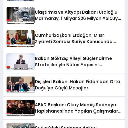
Ulaştırma ve Altyapı Bakanı Uraloğlu:
Marmaray, 1 Milyar 226 Milyon Yolcuya
Hizmet Etti
Cumhurbaşkanı Erdoğan, Mısır
Ziyareti Sonrası Suriye Konusunda
Açıklamalarda Bulundu
Bakan Göktaş: Aileyi Güçlendirme
Stratejileriyle Nüfus Yapısını
Destekliyoruz
Dışişleri Bakanı Hakan Fidan’dan Orta
Doğu’ya Güçlü Mesajlar
AFAD Başkanı Okay Memiş Sednaya
Hapishanesi’nde Yapılan Çalışmaları
Açıkladı
Suriye’deki Sednaya Askeri