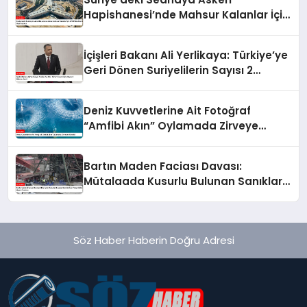
Hapishanesi’nde Mahsur Kalanlar İçin
AFAD’dan Kurtarma Operasyonu
İçişleri Bakanı Ali Yerlikaya: Türkiye’ye
Geri Dönen Suriyelilerin Sayısı 2
Milyonu Geçti
Deniz Kuvvetlerine Ait Fotoğraf
“Amfibi Akın” Oylamada Zirveye
Yükseldi
Bartın Maden Faciası Davası:
Mütalaada Kusurlu Bulunan Sanıklar
İçin Talep Edilen Hapis Cezaları
Söz Haber Haberin Doğru Adresi