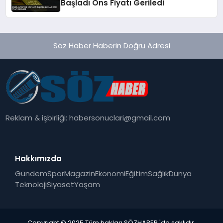
Başladı Ons Fiyatı Geriledi
Söz Haber Haberin Doğru Adresi
Reklam & işbirliği:
habersonuclari@gmail.com
Hakkımızda
Gündem
Spor
Magazin
Ekonomi
Eğitim
Sağlık
Dünya
Teknoloji
Siyaset
Yaşam
Copyright © 2025 Tüm hakları SÖZHABER 'de saklıdır.