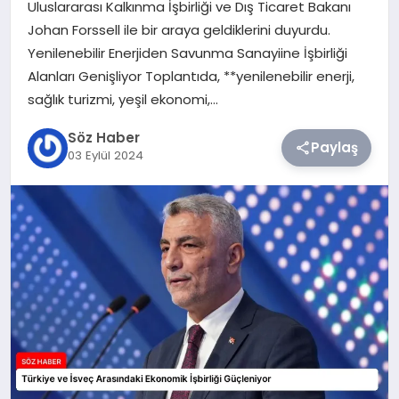
Uluslararası Kalkınma İşbirliği ve Dış Ticaret Bakanı
Johan Forssell ile bir araya geldiklerini duyurdu.
TEKNOLOJI
Yenilenebilir Enerjiden Savunma Sanayiine İşbirliği
Alanları Genişliyor Toplantıda, **yenilenebilir enerji,
SIYASET
sağlık turizmi, yeşil ekonomi,…
YAŞAM
Söz Haber
Paylaş
03 Eylül 2024