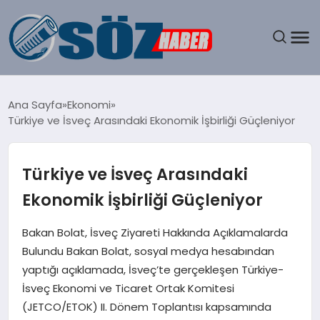
GÜNDEM
Ana Sayfa
Ekonomi
Türkiye ve İsveç Arasındaki Ekonomik İşbirliği Güçleniyor
SPOR
MAGAZIN
Türkiye ve İsveç Arasındaki
Ekonomik İşbirliği Güçleniyor
EKONOMI
Bakan Bolat, İsveç Ziyareti Hakkında Açıklamalarda
EĞITIM
Bulundu Bakan Bolat, sosyal medya hesabından
yaptığı açıklamada, İsveç’te gerçekleşen Türkiye-
SAĞLIK
İsveç Ekonomi ve Ticaret Ortak Komitesi
(JETCO/ETOK) II. Dönem Toplantısı kapsamında
DÜNYA