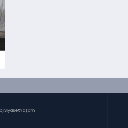
oji
Siyaset
Yaşam