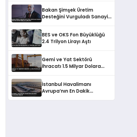
Bakan Şimşek Üretim
Desteğini Vurguladı Sanayi
Üretimi Mayıs Verileri
Açıklandı
BES ve OKS Fon Büyüklüğü
2.4 Trilyon Lirayı Aştı
Gemi ve Yat Sektörü
İhracatı 1.5 Milyar Dolara
Ulaştı
İstanbul Havalimanı
Avrupa’nın En Dakik
Havalimanı Seçildi