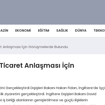
AZIN
EKONOMI
EĞITIM
SAĞLIK
DÜNYA
TEKNO
aret Anlaşması İçin Görüşmelerde Bulundu
i Ticaret Anlaşması İçin
tini Gerçekleştirdi Dışişleri Bakanı Hakan Fidan, İngiltere’de İşçi
k ziyaretini gerçekleştirdi. İngiltere Dışişleri Bakanı David
ş birliği alanlarının genişletilmesi ve güçlü ilişkilerin