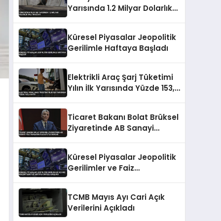
Yarısında 1.2 Milyar Dolarlık
Halı İhracatı
Küresel Piyasalar Jeopolitik
Gerilimle Haftaya Başladı
Elektrikli Araç Şarj Tüketimi
Yılın İlk Yarısında Yüzde 153,5
Arttı
Ticaret Bakanı Bolat Brüksel
Ziyaretinde AB Sanayi
Politikalarını Masaya
Yatıracak
Küresel Piyasalar Jeopolitik
Gerilimler ve Faiz
Beklentileriyle Haftaya
Satışla Başladı
TCMB Mayıs Ayı Cari Açık
Verilerini Açıkladı