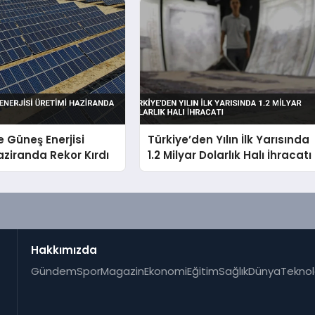
e Güneş Enerjisi
Türkiye’den Yılın İlk Yarısında
aziranda Rekor Kırdı
1.2 Milyar Dolarlık Halı İhracatı
Hakkımızda
Gündem
Spor
Magazin
Ekonomi
Eğitim
Sağlık
Dünya
Teknol