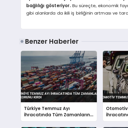
bağlılığı gösteriyor.
Bu süreçte, ekonomik fayda
gibi alanlarda da ikili iş birliğinin artması ve ta
Benzer Haberler
Türkiye Temmuz Ayı
Otomoti
İhracatında Tüm Zamanların
İhracatın
Rekorunu Kırdı