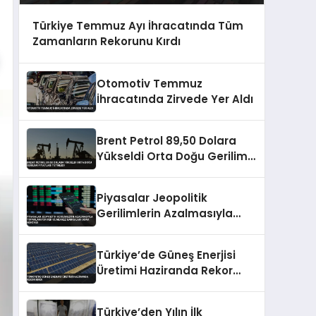
Türkiye Temmuz Ayı İhracatında Tüm
Zamanların Rekorunu Kırdı
Otomotiv Temmuz
İhracatında Zirvede Yer Aldı
Brent Petrol 89,50 Dolara
Yükseldi Orta Doğu Gerilimi
Fiyatları Tetikledi
Piyasalar Jeopolitik
Gerilimlerin Azalmasıyla
Toparlanıyor Fed ve Merkez
Bankaları Odak Noktası
Türkiye’de Güneş Enerjisi
Üretimi Haziranda Rekor
Kırdı
Türkiye’den Yılın İlk