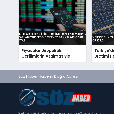
Piyasalar Jeopolitik
Türkiye’d
Gerilimlerin Azalmasıyla
Üretimi H
Toparlanıyor Fed ve Merkez
Bankaları Odak Noktası
Söz Haber Haberin Doğru Adresi
Reklam & işbirliği:
habersonuclari@gmail.com