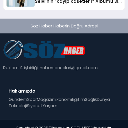
Selvi’nin “Kayıp Kasetler 1” Albümü 31
Temmuz’da Çıktı
Söz Haber Haberin Doğru Adresi
Reklam & işbirliği:
habersonuclari@gmail.com
Hakkımızda
Gündem
Spor
Magazin
Ekonomi
Eğitim
Sağlık
Dünya
Teknoloji
Siyaset
Yaşam
Copyright © 2025 Tüm hakları SÖZHABER 'de saklıdır.