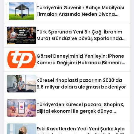
Türkiye’nin Güvenilir Bahçe Mobilyası
Firmaları Arasında Neden Divona
Home Tercih Ediliyor?
Türk Sporunda Yeni Bir Çağ: İbrahim
Murat Gündüz ve Dövüş Sporlarında
Radikal Devrim
Görsel Deneyiminizi Yenileyin: iPhone
Kamera Değişimi Hakkında Bilmeniz
Gerekenler
Küresel rinoplasti pazarının 2030’da
9,6 milyar dolara ulaşması bekleniyor
Türkiye’den küresel pazara: ShopinX,
dijital ekonomi ile gerçek dünya
alışverişini bir araya getirmeyi
hedefliyor
Eski Kasetlerden Yedi Yeni Şarkı: Ayla