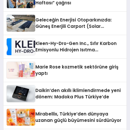
Haftası” çağrısı
Geleceğin Enerjisi Otoparkınızda:
Güneş Enerjili Carport (Solar
Otopark) Nedir?
Kleen-Hy-Dro-Gen Inc., Sıfır Karbon
Emisyonlu Hidrojen Isıtma
Teknolojisinde ISO ve TSSA
Düzenleyici Onaylarını Aldı
Marie Rose kozmetik sektörüne giriş
yaptı
Daikin’den akıllı iklimlendirmede yeni
dönem: Madoka Plus Türkiye’de
Mirabellix, Türkiye’den dünyaya
uzanan güçlü büyümesini sürdürüyor