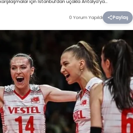
aki karşılaşmalar için İstanbul’dan uçakla Antalya’ya…
0 Yorum Yapıldı
Paylaş