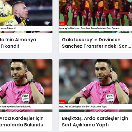
alai’nin Almanya
Galatasaray’ın Davinson
Tıkandı!
Sanchez Transferindeki Son
Durumu
 Arda Kardeşler İçin
Beşiktaş, Arda Kardeşler İçin
klamalarda Bulundu
Sert Açıklama Yaptı