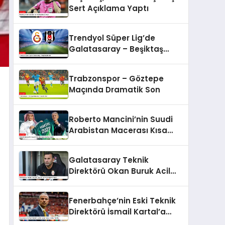
Sert Açıklama Yaptı
Trendyol Süper Lig’de
Galatasaray – Beşiktaş
Derbisi
Trabzonspor – Göztepe
Maçında Dramatik Son
Roberto Mancini’nin Suudi
Arabistan Macerası Kısa
Sürdü
Galatasaray Teknik
Direktörü Okan Buruk Acil
Ameliyata Alındı
Fenerbahçe’nin Eski Teknik
Direktörü İsmail Kartal’a
Gelen Teklifler