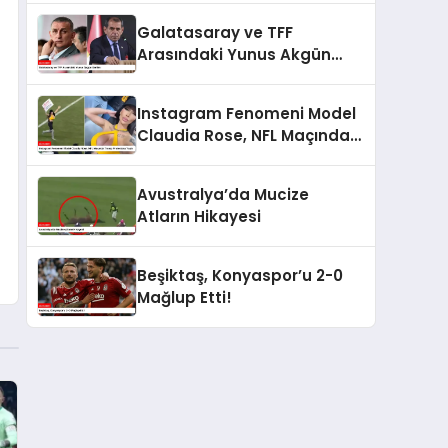
Galatasaray ve TFF
Arasındaki Yunus Akgün
Gerilimi
Instagram Fenomeni Model
Claudia Rose, NFL Maçında
Trump Protestosu Yaptı
Avustralya’da Mucize
Atların Hikayesi
Beşiktaş, Konyaspor’u 2-0
Mağlup Etti!