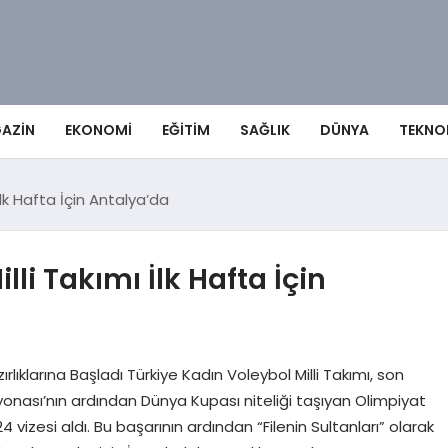
AZIN
EKONOMI
EĞITIM
SAĞLIK
DÜNYA
TEKNO
İlk Hafta İçin Antalya’da
li Takımı İlk Hafta İçin
zırlıklarına Başladı Türkiye Kadın Voleybol Milli Takımı, son
iyonası’nın ardından Dünya Kupası niteliği taşıyan Olimpiyat
 vizesi aldı. Bu başarının ardından “Filenin Sultanları” olarak