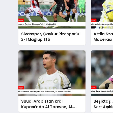
Sivasspor, Çaykur Rizespor’u
Attila Sz
2-1 Mağlup Etti
Macerası 
Suudi Arabistan Kral
Beşiktaş,
Kupası’nda Al Taawon, Al
Sert Açı
Nassr’ı Devirdi