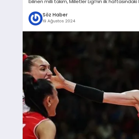
bilinen milli takım, Milletler Ligi’nin ilk haftasınd
Söz Haber
19 Ağustos 2024