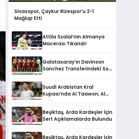
Sivasspor, Çaykur Rizespor’u 2-1
Mağlup Etti
Attila Szalai’nin Almanya
Macerası Tıkandı!
Galatasaray’ın Davinson
Sanchez Transferindeki Son
Durumu
Suudi Arabistan Kral
Kupası’nda Al Taawon, Al
Nassr’ı Devirdi
Beşiktaş, Arda Kardeşler İçin
Sert Açıklamalarda Bulundu
Beşiktaş, Arda Kardeşler İçin