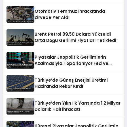
Otomotiv Temmuz İhracatında
Zirvede Yer Aldı
Brent Petrol 89,50 Dolara Yükseldi
Orta Doğu Gerilimi Fiyatları Tetikledi
Piyasalar Jeopolitik Gerilimlerin
Azalmasıyla Toparlanıyor Fed ve
Merkez Bankaları Odak Noktası
Türkiye’de Güneş Enerjisi Üretimi
Haziranda Rekor Kırdı
Türkiye’den Yılın İlk Yarısında 1.2 Milyar
Dolarlık Halı İhracatı
Küresel Piyasalar Jeopolitik Gerilimle