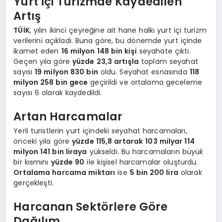
Yurt İçi Turizmde Kaydedilen
Artış
TÜİK
, yılın ikinci çeyreğine ait hane halkı yurt içi turizm
verilerini açıkladı. Buna göre, bu dönemde yurt içinde
ikamet eden
16 milyon 148 bin kişi
seyahate çıktı.
Geçen yıla göre
yüzde 23,3 artışla
toplam seyahat
sayısı
19 milyon 830 bin
oldu. Seyahat esnasında
118
milyon 258 bin gece
geçirildi ve ortalama geceleme
sayısı 6 olarak kaydedildi.
Artan Harcamalar
Yerli turistlerin yurt içindeki seyahat harcamaları,
önceki yıla göre
yüzde 115,8 artarak
103 milyar 114
milyon 141 bin liraya
yükseldi. Bu harcamaların büyük
bir kısmını
yüzde 90
ile kişisel harcamalar oluşturdu.
Ortalama harcama miktarı
ise
5 bin 200 lira
olarak
gerçekleşti.
Harcanan Sektörlere Göre
Dağılım