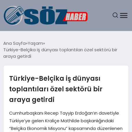
GÜNDEM
Ana Sayfa
Yaşam
Türkiye-Belçika iş dünyası toplantıları özel sektörü bir
SPOR
araya getirdi
MAGAZIN
Türkiye-Belçika iş dünyası
EKONOMI
toplantıları özel sektörü bir
araya getirdi
EĞITIM
Cumhurbaşkanı Recep Tayyip Erdoğan’ın davetiyle
SAĞLIK
Türkiye’ye gelen Kraliçe Mathilde başkanlığındaki
“Belçika Ekonomik Misyonu” kapsamında düzenlenen
DÜNYA