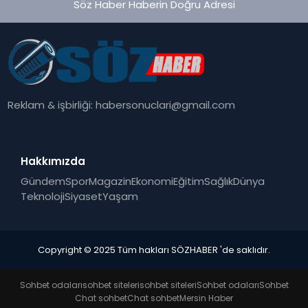
Söz Haber Haberin Doğru Adresi
Reklam & işbirliği:
habersonuclari@gmail.com
Hakkımızda
Gündem
Spor
Magazin
Ekonomi
Eğitim
Sağlık
Dünya
Teknoloji
Siyaset
Yaşam
Copyright © 2025 Tüm hakları SÖZHABER 'de saklıdır.
Sohbet odaları
sohbet siteleri
sohbet siteleri
Sohbet odaları
Sohbet
Chat sohbet
Chat sohbet
Mersin Haber