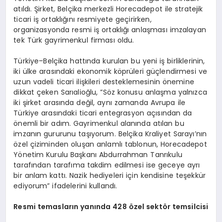
atıldı. Şirket, Belçika merkezli Horecadepot ile stratejik
ticari iş ortaklığını resmiyete geçirirken,
organizasyonda resmi iş ortaklığı anlaşması imzalayan
tek Türk gayrimenkul firması oldu.
Türkiye–Belçika hattında kurulan bu yeni iş birliklerinin,
iki ülke arasındaki ekonomik köprüleri güçlendirmesi ve
uzun vadeli ticari ilişkileri desteklemesinin önemine
dikkat çeken Sarıalioğlu, ”Söz konusu anlaşma yalnızca
iki şirket arasında değil, aynı zamanda Avrupa ile
Türkiye arasındaki ticari entegrasyon açısından da
önemli bir adım. Gayrimenkul alanında atılan bu
imzanın gururunu taşıyorum. Belçika Kraliyet Sarayı’nın
özel çiziminden oluşan anlamlı tablonun, Horecadepot
Yönetim Kurulu Başkanı Abdurrahman Tanrıkulu
tarafından tarafıma takdim edilmesi ise geceye ayrı
bir anlam kattı. Nazik hediyeleri için kendisine teşekkür
ediyorum” ifadelerini kullandı.
Resmi temasların yanında 428 özel sektör temsilcisi