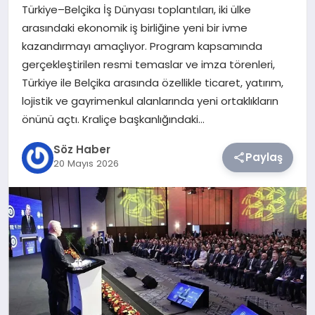
Türkiye–Belçika İş Dünyası toplantıları, iki ülke
arasındaki ekonomik iş birliğine yeni bir ivme
TEKNOLOJI
kazandırmayı amaçlıyor. Program kapsamında
gerçekleştirilen resmi temaslar ve imza törenleri,
SIYASET
Türkiye ile Belçika arasında özellikle ticaret, yatırım,
lojistik ve gayrimenkul alanlarında yeni ortaklıkların
YAŞAM
önünü açtı. Kraliçe başkanlığındaki…
Söz Haber
Paylaş
20 Mayıs 2026