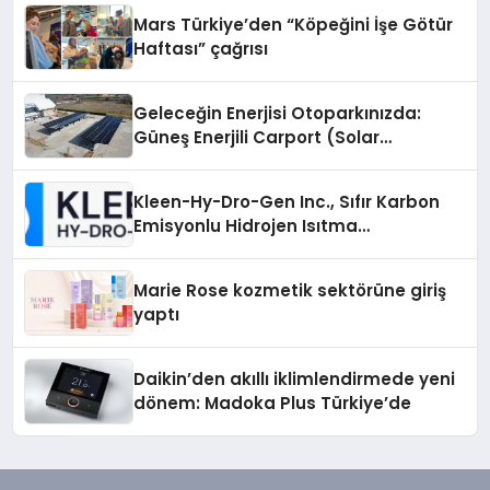
Mars Türkiye’den “Köpeğini İşe Götür
Haftası” çağrısı
Geleceğin Enerjisi Otoparkınızda:
Güneş Enerjili Carport (Solar
Otopark) Nedir?
Kleen-Hy-Dro-Gen Inc., Sıfır Karbon
Emisyonlu Hidrojen Isıtma
Teknolojisinde ISO ve TSSA
Düzenleyici Onaylarını Aldı
Marie Rose kozmetik sektörüne giriş
yaptı
Daikin’den akıllı iklimlendirmede yeni
dönem: Madoka Plus Türkiye’de