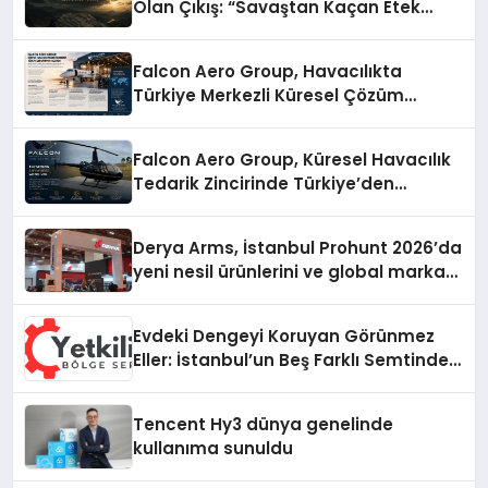
Olan Çıkış: “Savaştan Kaçan Etek
Giysin”
Falcon Aero Group, Havacılıkta
Türkiye Merkezli Küresel Çözüm
Ortağı Olma Yolunda İlerliyor
Falcon Aero Group, Küresel Havacılık
Tedarik Zincirinde Türkiye’den
Dünyaya Açılıyor
Derya Arms, İstanbul Prohunt 2026’da
yeni nesil ürünlerini ve global marka
vizyonunu sergiledi
Evdeki Dengeyi Koruyan Görünmez
Eller: İstanbul’un Beş Farklı Semtinde
Teknik Servis Gerçeği
Tencent Hy3 dünya genelinde
kullanıma sunuldu