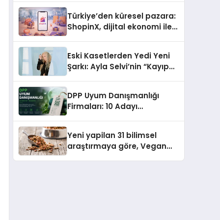
Türkiye’den küresel pazara:
ShopinX, dijital ekonomi ile
gerçek dünya alışverişini bir
araya getirmeyi hedefliyor
Eski Kasetlerden Yedi Yeni
Şarkı: Ayla Selvi’nin “Kayıp
Kasetler 1” Albümü 31
Temmuz’da Çıktı
DPP Uyum Danışmanlığı
Firmaları: 10 Adayı
Değerlendirdik
Yeni yapilan 31 bilimsel
araştırmaya göre, Vegan
Köpek Maması ve Vegan
Kedi Mamasının İyi
Sindirildiğini Ortaya Koydu