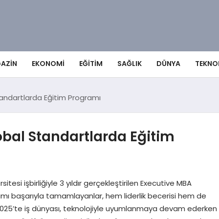
AZIN
EKONOMI
EĞITIM
SAĞLIK
DÜNYA
TEKNO
tandartlarda Eğitim Programı
lobal Standartlarda Eğitim
tesi işbirliğiyle 3 yıldır gerçekleştirilen Executive MBA
amı başarıyla tamamlayanlar, hem liderlik becerisi hem de
2025’te iş dünyası, teknolojiyle uyumlanmaya devam ederken