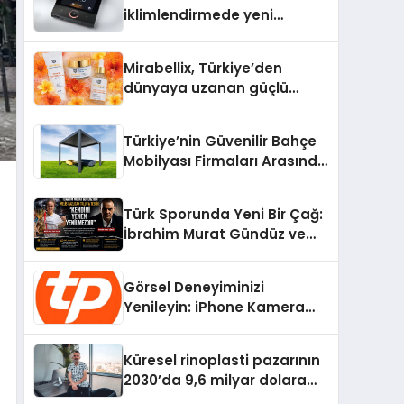
iklimlendirmede yeni
dönem: Madoka Plus
Türkiye’de
Mirabellix, Türkiye’den
dünyaya uzanan güçlü
büyümesini sürdürüyor
Türkiye’nin Güvenilir Bahçe
Mobilyası Firmaları Arasında
Neden Divona Home Tercih
Ediliyor?
Türk Sporunda Yeni Bir Çağ:
İbrahim Murat Gündüz ve
Dövüş Sporlarında Radikal
Devrim
Görsel Deneyiminizi
Yenileyin: iPhone Kamera
Değişimi Hakkında Bilmeniz
Gerekenler
Küresel rinoplasti pazarının
2030’da 9,6 milyar dolara
ulaşması bekleniyor