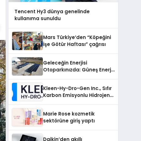
Tencent Hy3 dünya genelinde
kullanıma sunuldu
Mars Türkiye’den “Köpeğini
İşe Götür Haftası” çağrısı
Geleceğin Enerjisi
Otoparkınızda: Güneş Enerjili
Carport (Solar Otopark)
Nedir?
Kleen-Hy-Dro-Gen Inc., Sıfır
Karbon Emisyonlu Hidrojen
Isıtma Teknolojisinde ISO ve
TSSA Düzenleyici Onaylarını
Marie Rose kozmetik
Aldı
sektörüne giriş yaptı
Daikin’den akıllı