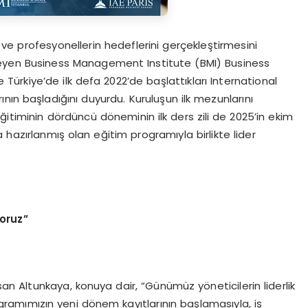
ve profesyonellerin hedeflerini gerçekleştirmesini
eyen Business Management Institute (BMI) Business
e Türkiye’de ilk defa 2022’de başlattıkları International
nın başladığını duyurdu. Kuruluşun ilk mezunlarını
ğitiminin dördüncü döneminin ilk ders zili de 2025’in ekim
hazırlanmış olan eğitim programıyla birlikte lider
yoruz”
n Altunkaya, konuya dair, “Günümüz yöneticilerin liderlik
gramımızın yeni dönem kayıtlarının başlamasıyla, iş