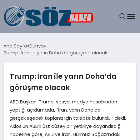
GÜNDEM
Ana Sayfa
Dünya
Trump: İran ile yarın Doha’da görüşme olacak
SPOR
MAGAZIN
Trump: İran ile yarın Doha’da
görüşme olacak
EKONOMI
ABD Başkanı Trump, sosyal medya hesabından
EĞITIM
yaptığı açıklamada, “İran, yarın Doha’da
gerçekleşecek toplantı için talepte bulundu.” dedi.
SAĞLIK
Axios’un ABD’li üst düzey bir yetkiliye dayandırdığı
haberine göre, ABD ve İran, Hürmüz Boğazı’ndaki
DÜNYA