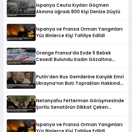
İspanya Ceuta Kıyıları Göçmen
Akınına Uğradı 800 Kişi Denize Düştü
İspanya ve Fransa Orman Yangınları:
Yüz Binlerce Kişi Tahliye Edildi
Orange Fransa’da Evde 5 Bebek
Cesedi Bulundu Kadın Gözaltına
Alındı
Putin’den Rus Gemilerine Karşılık Emri
Ukrayna’nın Batı Toprakları Hakkında
İddialı Açıklama
Netanyahu Fetterman Görüşmesinde
Şortlu Senatörün Dikkat Çeken
Tavırları
İspanya ve Fransa Orman Yangınları:
Yüz Binlerce Kişi Tahliye Edildi