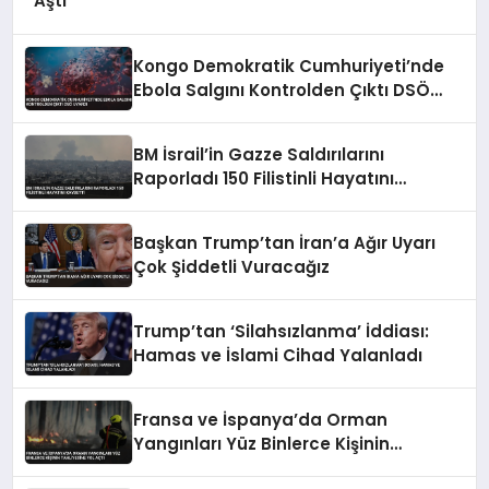
Aştı
Kongo Demokratik Cumhuriyeti’nde
Ebola Salgını Kontrolden Çıktı DSÖ
Uyardı
BM İsrail’in Gazze Saldırılarını
Raporladı 150 Filistinli Hayatını
Kaybetti
Başkan Trump’tan İran’a Ağır Uyarı
Çok Şiddetli Vuracağız
Trump’tan ‘Silahsızlanma’ İddiası:
Hamas ve İslami Cihad Yalanladı
Fransa ve İspanya’da Orman
Yangınları Yüz Binlerce Kişinin
Tahliyesine Yol Açtı