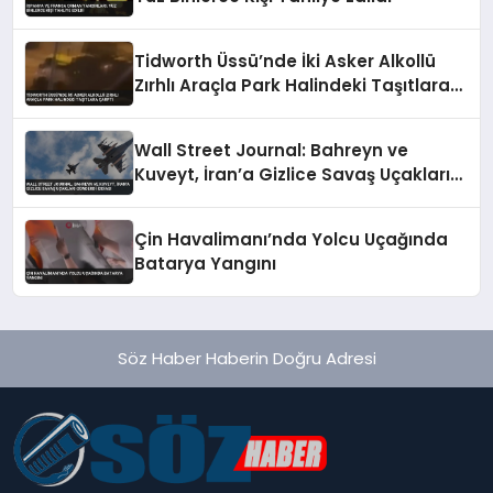
Tidworth Üssü’nde İki Asker Alkollü
Zırhlı Araçla Park Halindeki Taşıtlara
Çarptı
Wall Street Journal: Bahreyn ve
Kuveyt, İran’a Gizlice Savaş Uçakları
Gönderdi İddiası
Çin Havalimanı’nda Yolcu Uçağında
Batarya Yangını
Söz Haber Haberin Doğru Adresi