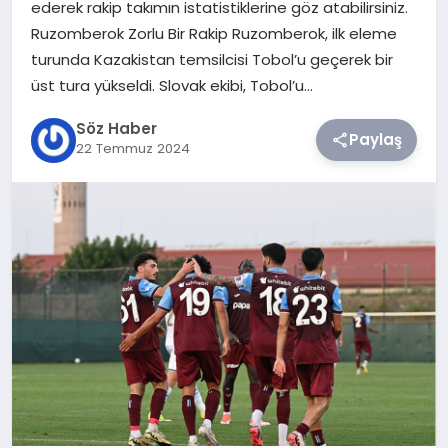
ederek rakip takımın istatistiklerine göz atabilirsiniz.
Ruzomberok Zorlu Bir Rakip Ruzomberok, ilk eleme
TEKNOLOJI
turunda Kazakistan temsilcisi Tobol’u geçerek bir
üst tura yükseldi. Slovak ekibi, Tobol’u…
SIYASET
Söz Haber
Paylaş
22 Temmuz 2024
YAŞAM