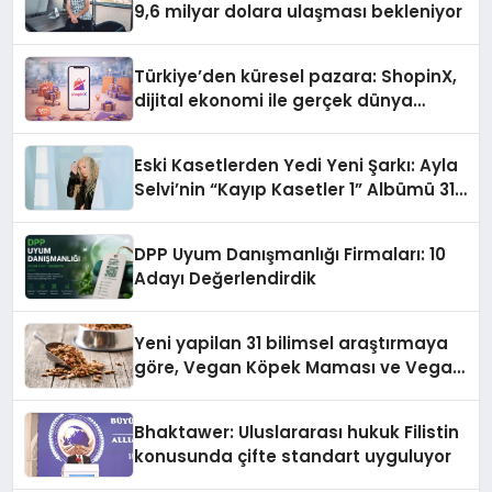
9,6 milyar dolara ulaşması bekleniyor
Türkiye’den küresel pazara: ShopinX,
dijital ekonomi ile gerçek dünya
alışverişini bir araya getirmeyi
hedefliyor
Eski Kasetlerden Yedi Yeni Şarkı: Ayla
Selvi’nin “Kayıp Kasetler 1” Albümü 31
Temmuz’da Çıktı
DPP Uyum Danışmanlığı Firmaları: 10
Adayı Değerlendirdik
Yeni yapilan 31 bilimsel araştırmaya
göre, Vegan Köpek Maması ve Vegan
Kedi Mamasının İyi Sindirildiğini
Ortaya Koydu
Bhaktawer: Uluslararası hukuk Filistin
konusunda çifte standart uyguluyor