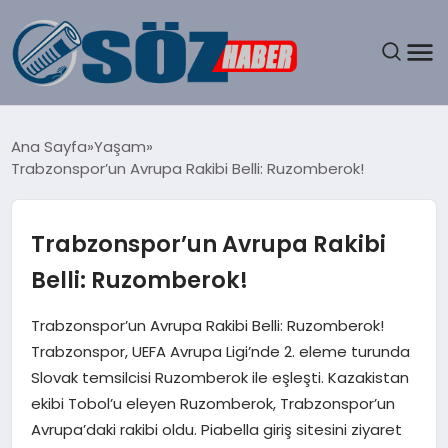
GÜNDEM
Ana Sayfa
Yaşam
Trabzonspor’un Avrupa Rakibi Belli: Ruzomberok!
SPOR
MAGAZIN
Trabzonspor’un Avrupa Rakibi
Belli: Ruzomberok!
EKONOMI
Trabzonspor’un Avrupa Rakibi Belli: Ruzomberok!
EĞITIM
Trabzonspor, UEFA Avrupa Ligi’nde 2. eleme turunda
Slovak temsilcisi Ruzomberok ile eşleşti. Kazakistan
SAĞLIK
ekibi Tobol’u eleyen Ruzomberok, Trabzonspor’un
Avrupa’daki rakibi oldu. Piabella giriş sitesini ziyaret
DÜNYA