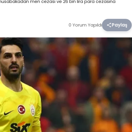
i müsabakadan men cezası ve 26 bin lira para cezasına
0 Yorum Yapıldı
Paylaş