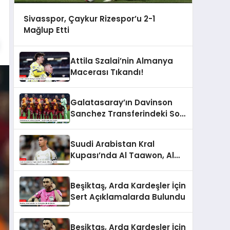
Sivasspor, Çaykur Rizespor’u 2-1
Mağlup Etti
Attila Szalai’nin Almanya
Macerası Tıkandı!
Galatasaray’ın Davinson
Sanchez Transferindeki Son
Durumu
Suudi Arabistan Kral
Kupası’nda Al Taawon, Al
Nassr’ı Devirdi
Beşiktaş, Arda Kardeşler İçin
Sert Açıklamalarda Bulundu
Beşiktaş, Arda Kardeşler İçin