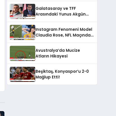
Galatasaray ve TFF
Arasındaki Yunus Akgün
Gerilimi
Instagram Fenomeni Model
Claudia Rose, NFL Maçında
Trump Protestosu Yaptı
Avustralya’da Mucize
Atların Hikayesi
Beşiktaş, Konyaspor’u 2-0
Mağlup Etti!