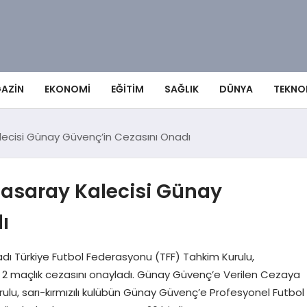
AZIN
EKONOMI
EĞITIM
SAĞLIK
DÜNYA
TEKNO
lecisi Günay Güvenç’in Cezasını Onadı
tasaray Kalecisi Günay
ı
dı Türkiye Futbol Federasyonu (TFF) Tahkim Kurulu,
 2 maçlık cezasını onayladı. Günay Güvenç’e Verilen Cezaya
ulu, sarı-kırmızılı kulübün Günay Güvenç’e Profesyonel Futbol