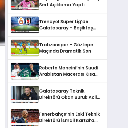
Sert Açıklama Yaptı
Trendyol Süper Lig’de
Galatasaray – Beşiktaş
Derbisi
Trabzonspor – Göztepe
Maçında Dramatik Son
Roberto Mancini’nin Suudi
Arabistan Macerası Kısa
Sürdü
Galatasaray Teknik
Direktörü Okan Buruk Acil
Ameliyata Alındı
Fenerbahçe’nin Eski Teknik
Direktörü İsmail Kartal’a
Gelen Teklifler