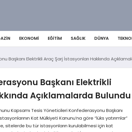
AZIN
EKONOMI
EĞITIM
SAĞLIK
DÜNYA
TEKNO
nu Başkanı Elektrikli Araç Şarj İstasyonları Hakkında Açıklam
erasyonu Başkanı Elektrikli
Hakkında Açıklamalarda Bulundu
i Kanunu Kapsamı Tesis Yöneticileri Konfederasyonu Başkanı
 istasyonlarının Kat Mülkiyeti Kanunu’na göre “lüks yatırımlar”
, sitelerde bu tür istasyonların kurulabilmesi için kat