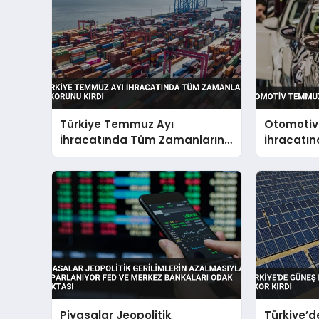
Türkiye Temmuz Ayı
Otomoti
İhracatında Tüm Zamanların
İhracatın
Rekorunu Kırdı
Piyasalar Jeopolitik
Türkiye’d