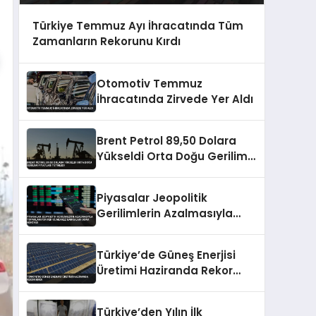
Türkiye Temmuz Ayı İhracatında Tüm
Zamanların Rekorunu Kırdı
Otomotiv Temmuz
İhracatında Zirvede Yer Aldı
Brent Petrol 89,50 Dolara
Yükseldi Orta Doğu Gerilimi
Fiyatları Tetikledi
Piyasalar Jeopolitik
Gerilimlerin Azalmasıyla
Toparlanıyor Fed ve Merkez
Bankaları Odak Noktası
Türkiye’de Güneş Enerjisi
Üretimi Haziranda Rekor
Kırdı
Türkiye’den Yılın İlk