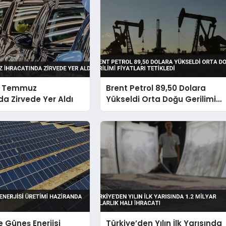
v Temmuz
Brent Petrol 89,50 Dolara
da Zirvede Yer Aldı
Yükseldi Orta Doğu Gerilimi
Fiyatları Tetikledi
e Güneş Enerjisi
Türkiye’den Yılın İlk Yarısında