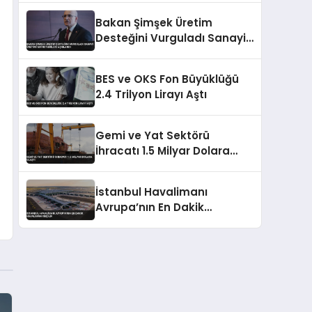
Bakan Şimşek Üretim
Desteğini Vurguladı Sanayi
Üretimi Mayıs Verileri
Açıklandı
BES ve OKS Fon Büyüklüğü
2.4 Trilyon Lirayı Aştı
Gemi ve Yat Sektörü
İhracatı 1.5 Milyar Dolara
Ulaştı
İstanbul Havalimanı
Avrupa’nın En Dakik
Havalimanı Seçildi