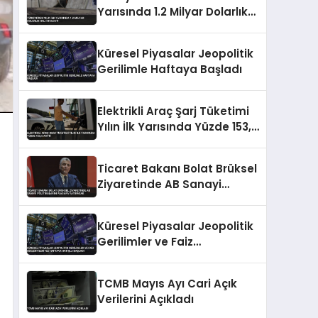
Yarısında 1.2 Milyar Dolarlık
Halı İhracatı
Küresel Piyasalar Jeopolitik
Gerilimle Haftaya Başladı
Elektrikli Araç Şarj Tüketimi
Yılın İlk Yarısında Yüzde 153,5
Arttı
Ticaret Bakanı Bolat Brüksel
Ziyaretinde AB Sanayi
Politikalarını Masaya
Yatıracak
Küresel Piyasalar Jeopolitik
Gerilimler ve Faiz
Beklentileriyle Haftaya
Satışla Başladı
TCMB Mayıs Ayı Cari Açık
Verilerini Açıkladı