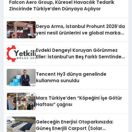
Falcon Aero Group, Küresel Havacılık Tedarik
Zincirinde Türkiye’den Dünyaya Açılıyor
Derya Arms, İstanbul Prohunt 2026’da
yeni nesil ürünlerini ve global marka
vizyonunu sergiledi
Evdeki Dengeyi Koruyan Görünmez
Eller: İstanbul’un Beş Farklı Semtinde
Teknik Servis Gerçeği
Tencent Hy3 dünya genelinde
kullanıma sunuldu
Mars Türkiye’den “Köpeğini İşe Götür
Haftası” çağrısı
Geleceğin Enerjisi Otoparkınızda:
Güneş Enerjili Carport (Solar