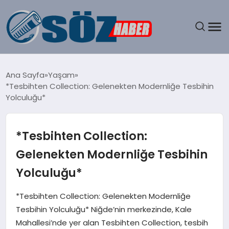
GÜNDEM
Ana Sayfa
Yaşam
*Tesbihten Collection: Gelenekten Modernliğe Tesbihin
SPOR
Yolculuğu*
MAGAZIN
*Tesbihten Collection:
EKONOMI
Gelenekten Modernliğe Tesbihin
Yolculuğu*
EĞITIM
*Tesbihten Collection: Gelenekten Modernliğe
SAĞLIK
Tesbihin Yolculuğu* Niğde’nin merkezinde, Kale
Mahallesi’nde yer alan Tesbihten Collection, tesbih
DÜNYA