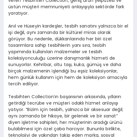
veren Tesbihten Collection, geniş ürün yelpazesi ve
üstün müşteri memnuniyeti anlayışıyla sektörde fark
yaratıyor.
Anıl ve Hüseyin kardeşler, tesbih sanatını yalnızca bir el
işi değil, aynı zamanda bir kültürel miras olarak
görüyor. Bu nedenle, dükkanlarında her biri özel
tasarımlara sahip tesbihlerin yanı sıra, tesbih
yapımında kullanılan malzemeler ve tesbih
koleksiyonculuğu üzerine danışmanlık hizmeti de
sunuyorlar. Kehribar, oltu taşı, kuka, gümüş ve daha
birçok malzemenin işlendiği bu eşsiz koleksiyonlar,
hem günlük kullanım için hem de koleksiyon amacıyla
tercih ediliyor.
Tesbihten Collection’ın başarısının arkasında, yılların
getirdiği tecrübe ve müşteri odaklı hizmet anlayışı
yatıyor. “Bizim için tesbih, yalnızca bir aksesuar değil;
aynı zamanda bir hikaye, bir gelenek ve bir sanat”
diyen işletme sahipleri, her müşterinin aradığı ürünü
bulabilmesi için özel çaba harcıyor. Bununla birlikte,
teknolojiyi de yakından takip eden marka, sosyal