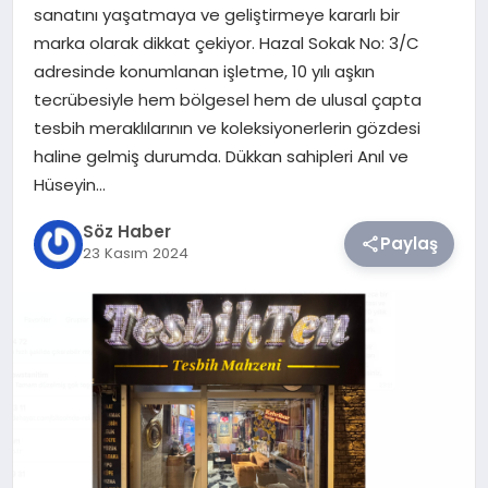
sanatını yaşatmaya ve geliştirmeye kararlı bir
marka olarak dikkat çekiyor. Hazal Sokak No: 3/C
TEKNOLOJI
adresinde konumlanan işletme, 10 yılı aşkın
tecrübesiyle hem bölgesel hem de ulusal çapta
SIYASET
tesbih meraklılarının ve koleksiyonerlerin gözdesi
haline gelmiş durumda. Dükkan sahipleri Anıl ve
YAŞAM
Hüseyin…
Söz Haber
Paylaş
23 Kasım 2024