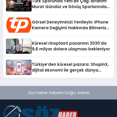
Türk Sporunda Yeni Bir Çağ: İbrahim
Murat Gündüz ve Dövüş Sporlarında
Radikal Devrim
Görsel Deneyiminizi Yenileyin: iPhone
Kamera Değişimi Hakkında Bilmeniz
Gerekenler
Küresel rinoplasti pazarının 2030’da
9,6 milyar dolara ulaşması bekleniyor
Türkiye’den küresel pazara: ShopinX,
dijital ekonomi ile gerçek dünya
alışverişini bir araya getirmeyi
hedefliyor
Söz Haber Haberin Doğru Adresi