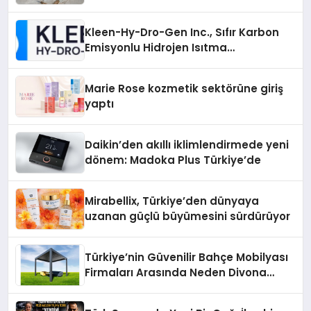
Otopark) Nedir?
Kleen-Hy-Dro-Gen Inc., Sıfır Karbon
Emisyonlu Hidrojen Isıtma
Teknolojisinde ISO ve TSSA
Düzenleyici Onaylarını Aldı
Marie Rose kozmetik sektörüne giriş
yaptı
Daikin’den akıllı iklimlendirmede yeni
dönem: Madoka Plus Türkiye’de
Mirabellix, Türkiye’den dünyaya
uzanan güçlü büyümesini sürdürüyor
Türkiye’nin Güvenilir Bahçe Mobilyası
Firmaları Arasında Neden Divona
Home Tercih Ediliyor?