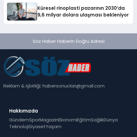
Küresel rinoplasti pazarının 2030’da
9,6 milyar dolara ulaşması bekleniyor
Söz Haber Haberin Doğru Adresi
Reklam & işbirliği:
habersonuclari@gmail.com
Hakkımızda
Gündem
Spor
Magazin
Ekonomi
Eğitim
Sağlık
Dünya
Teknoloji
Siyaset
Yaşam