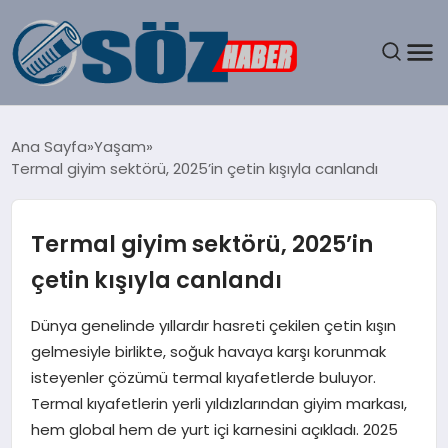
GÜNDEM
Ana Sayfa
Yaşam
Termal giyim sektörü, 2025’in çetin kışıyla canlandı
SPOR
MAGAZIN
Termal giyim sektörü, 2025’in
çetin kışıyla canlandı
EKONOMI
Dünya genelinde yıllardır hasreti çekilen çetin kışın
EĞITIM
gelmesiyle birlikte, soğuk havaya karşı korunmak
isteyenler çözümü termal kıyafetlerde buluyor.
SAĞLIK
Termal kıyafetlerin yerli yıldızlarından giyim markası,
hem global hem de yurt içi karnesini açıkladı. 2025
DÜNYA