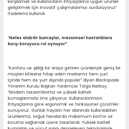
karşılamak ve kullanıcıların ihtiyaçlarına uygun ürünler
geliştirmek için inovatif çalışmalarımızı sürdürüyoruz”
ifadelerini kullandı.
“
Nefes alabilir kumaşlar, mevsimsel hastalıklara
karşı koruyucu rol oynuyor”
“Konforu ve şıklığı bir araya getiren ürünleriyle geniş bir
müşteri kitlesine hitap eden markamız hem yurt
içinde hem de yurt dışında popüler” diyen Blackspade
Yönetim Kurulu Başkan Yardımcısı Tolga Narbay,
“Modern tasarımlarımız ve yüksek kaliteli
kumaşlarımızla öne çıkıyoruz. Kullanıcılarımızın
ihtiyaçlarına göre ergonomik ve fonksiyonel çözümler
sunuyoruz. Günlük hayatın her alanında kullanılabilen
ürünlerimiz, soğuk havalarda maksimum konfor ve
koruma sağlamak üzere tasarlandı. Yüksek kaliteli
kumaşları ve vücut ısısını dengeleyen teknolojisiyle