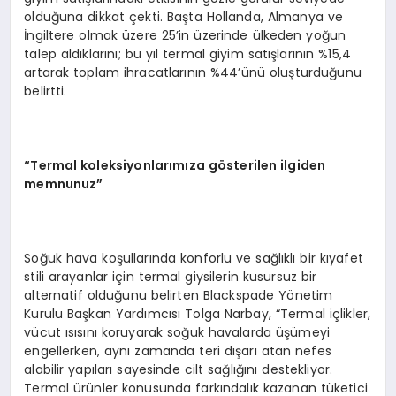
olduğuna dikkat çekti. Başta Hollanda, Almanya ve
İngiltere olmak üzere 25’in üzerinde ülkeden yoğun
talep aldıklarını; bu yıl termal giyim satışlarının %15,4
artarak toplam ihracatlarının %44’ünü oluşturduğunu
belirtti.
“
Termal koleksiyonlarımıza g
ö
sterilen ilgiden
memnunuz”
Soğuk hava koşullarında konforlu ve sağlıklı bir kıyafet
stili arayanlar için termal giysilerin kusursuz bir
alternatif olduğunu belirten Blackspade Yönetim
Kurulu Başkan Yardımcısı Tolga Narbay, “Termal içlikler,
vücut ısısını koruyarak soğuk havalarda üşümeyi
engellerken, aynı zamanda teri dışarı atan nefes
alabilir yapıları sayesinde cilt sağlığını destekliyor.
Termal ürünler konusunda farkındalık kazanan tüketici