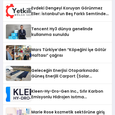
Evdeki Dengeyi Koruyan Görünmez
Eller: İstanbul’un Beş Farklı Semtinde
Teknik Servis Gerçeği
Tencent Hy3 dünya genelinde
kullanıma sunuldu
Mars Türkiye’den “Köpeğini İşe Götür
Haftası” çağrısı
Geleceğin Enerjisi Otoparkınızda:
Güneş Enerjili Carport (Solar
Otopark) Nedir?
Kleen-Hy-Dro-Gen Inc., Sıfır Karbon
Emisyonlu Hidrojen Isıtma
Teknolojisinde ISO ve TSSA
Düzenleyici Onaylarını Aldı
Marie Rose kozmetik sektörüne giriş