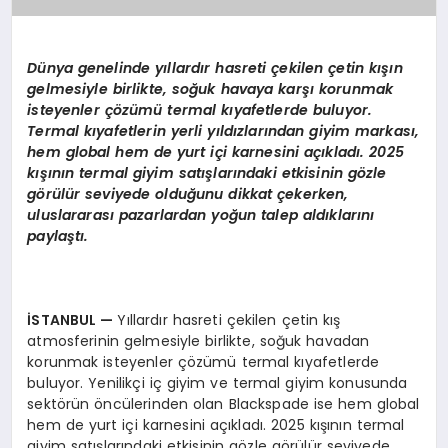
Dünya genelinde yıllardır hasreti çekilen çetin kışın
gelmesiyle birlikte, soğuk havaya karşı korunmak
isteyenler çözümü
termal k
ıyafetlerde buluyor.
Termal kıyafetlerin yerli yıldızlarından giyim markası,
hem global hem de yurt içi karnesini açıkladı. 2025
kışının termal giyim satışlarındaki etkisinin g
ö
zle
g
ö
rülür seviyede olduğunu dikkat çekerken,
uluslararası pazarlardan yoğun talep aldıklarını
paylaştı.
İSTANBUL
—
Yıllardır hasreti çekilen çetin kış
atmosferinin gelmesiyle birlikte, soğuk havadan
korunmak isteyenler çözümü termal kıyafetlerde
buluyor. Yenilikçi iç giyim ve termal giyim konusunda
sektörün öncülerinden olan Blackspade ise hem global
hem de yurt içi karnesini açıkladı. 2025 kışının termal
giyim satışlarındaki etkisinin gözle görülür seviyede