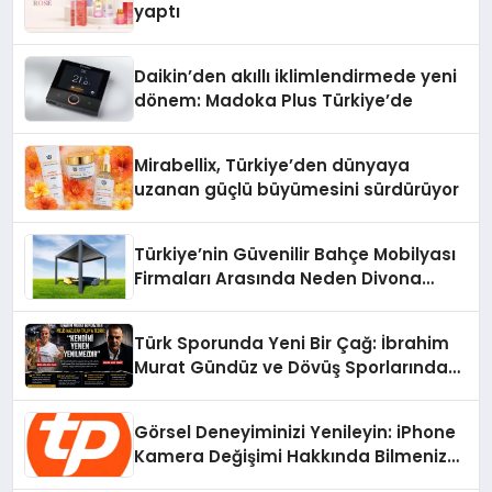
yaptı
Daikin’den akıllı iklimlendirmede yeni
dönem: Madoka Plus Türkiye’de
Mirabellix, Türkiye’den dünyaya
uzanan güçlü büyümesini sürdürüyor
Türkiye’nin Güvenilir Bahçe Mobilyası
Firmaları Arasında Neden Divona
Home Tercih Ediliyor?
Türk Sporunda Yeni Bir Çağ: İbrahim
Murat Gündüz ve Dövüş Sporlarında
Radikal Devrim
Görsel Deneyiminizi Yenileyin: iPhone
Kamera Değişimi Hakkında Bilmeniz
Gerekenler