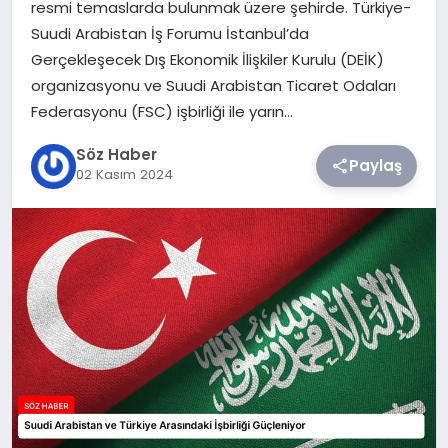
resmi temaslarda bulunmak üzere şehirde. Türkiye-
Suudi Arabistan İş Forumu İstanbul’da
TEKNOLOJI
Gerçekleşecek Dış Ekonomik İlişkiler Kurulu (DEİK)
organizasyonu ve Suudi Arabistan Ticaret Odaları
SIYASET
Federasyonu (FSC) işbirliği ile yarın…
YAŞAM
Söz Haber
Paylaş
02 Kasım 2024