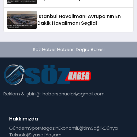
İstanbul Havalimanı Avrupa’nın En
Dakik Havalimanı Seçildi
Söz Haber Haberin Doğru Adresi
Reklam & işbirliği:
habersonuclari@gmail.com
Hakkımızda
Gündem
Spor
Magazin
Ekonomi
Eğitim
Sağlık
Dünya
Teknoloji
Siyaset
Yaşam