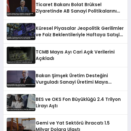
Ticaret Bakanı Bolat Brüksel
Ziyaretinde AB Sanayi Politikalarını
Masaya Yatıracak
Küresel Piyasalar Jeopolitik Gerilimler
ve Faiz Beklentileriyle Haftaya Satışla
Başladı
TCMB Mayıs Ayı Cari Açık Verilerini
Açıkladı
Bakan Şimşek Üretim Desteğini
Vurguladı Sanayi Üretimi Mayıs
Verileri Açıklandı
BES ve OKS Fon Büyüklüğü 2.4 Trilyon
Lirayı Aştı
Gemi ve Yat Sektörü İhracatı 1.5
Milyar Dolara Ulaştı