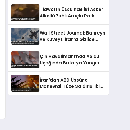
Tidworth Üssü’nde İki Asker
Alkollü Zırhlı Araçla Park
Halindeki Taşıtlara Çarptı
Wall Street Journal: Bahreyn
ve Kuveyt, İran’a Gizlice
Savaş Uçakları Gönderdi
İddiası
Çin Havalimanı’nda Yolcu
Uçağında Batarya Yangını
İran’dan ABD Üssüne
Manevralı Füze Saldırısı İki
Amerikan Askeri Hayatını
Kaybetti