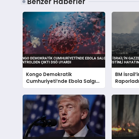
Benzer Haberler
Kongo Demokratik
BM İsrail’
Cumhuriyeti’nde Ebola Salgını
Raporladı 
Kontrolden Çıktı DSÖ Uyardı
Kaybetti