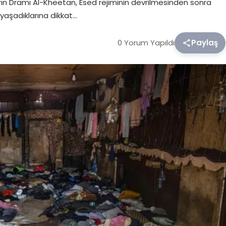
rın Dramı Al-Kheetan, Esed rejiminin devrilmesinden sonra
yaşadıklarına dikkat…
0 Yorum Yapıldı
Paylaş