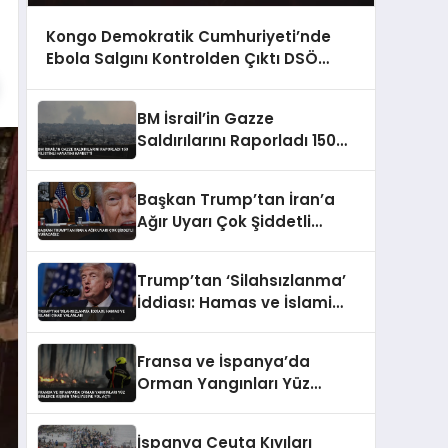
Kongo Demokratik Cumhuriyeti’nde
Ebola Salgını Kontrolden Çıktı DSÖ
Uyardı
BM İsrail’in Gazze
Saldırılarını Raporladı 150
Filistinli Hayatını Kaybetti
Başkan Trump’tan İran’a
Ağır Uyarı Çok Şiddetli
Vuracağız
Trump’tan ‘Silahsızlanma’
İddiası: Hamas ve İslami
Cihad Yalanladı
Fransa ve İspanya’da
Orman Yangınları Yüz
Binlerce Kişinin Tahliyesine
Yol Açtı
İspanya Ceuta Kıyıları