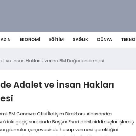
AZIN
EKONOMI
EĞITIM
SAĞLIK
DÜNYA
TEKNO
et ve İnsan Hakları Üzerine BM Değerlendirmesi
nde Adalet ve İnsan Hakları
esi
i BM Cenevre Ofisi İletişim Direktörü Alessandra
ye’deki geçiş sürecinde Beşşar Esed dahil ciddi suçlar işlemiş
il yargılamalar çerçevesinde hesap vermesi gerektiğini