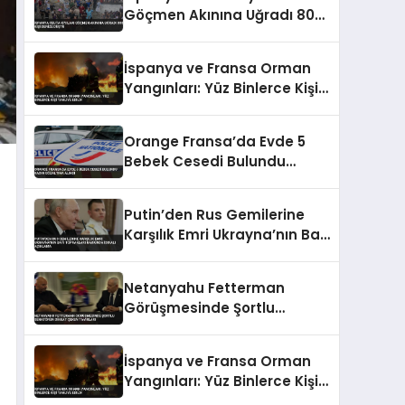
Göçmen Akınına Uğradı 800
Kişi Denize Düştü
İspanya ve Fransa Orman
Yangınları: Yüz Binlerce Kişi
Tahliye Edildi
Orange Fransa’da Evde 5
Bebek Cesedi Bulundu
Kadın Gözaltına Alındı
Putin’den Rus Gemilerine
Karşılık Emri Ukrayna’nın Batı
Toprakları Hakkında İddialı
Açıklama
Netanyahu Fetterman
Görüşmesinde Şortlu
Senatörün Dikkat Çeken
Tavırları
İspanya ve Fransa Orman
Yangınları: Yüz Binlerce Kişi
Tahliye Edildi