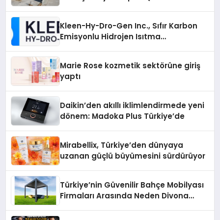
Otopark) Nedir?
Kleen-Hy-Dro-Gen Inc., Sıfır Karbon
Emisyonlu Hidrojen Isıtma
Teknolojisinde ISO ve TSSA
Düzenleyici Onaylarını Aldı
Marie Rose kozmetik sektörüne giriş
yaptı
Daikin’den akıllı iklimlendirmede yeni
dönem: Madoka Plus Türkiye’de
Mirabellix, Türkiye’den dünyaya
uzanan güçlü büyümesini sürdürüyor
Türkiye’nin Güvenilir Bahçe Mobilyası
Firmaları Arasında Neden Divona
Home Tercih Ediliyor?