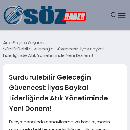
GÜNDEM
Ana Sayfa
Yaşam
Sürdürülebilir Geleceğin Güvencesi: İlyas Baykal
SPOR
Liderliğinde Atık Yönetiminde Yeni Dönem!
MAGAZIN
Sürdürülebilir Geleceğin
EKONOMI
Güvencesi: İlyas Baykal
Liderliğinde Atık Yönetiminde
EĞITIM
Yeni Dönem!
SAĞLIK
Dünya genelinde sanayileşme ve kentleşmenin
DÜNYA
artmasıyla birlikte, çevre kirliliği ve atık yönetimi