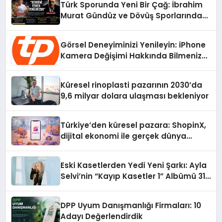
Türk Sporunda Yeni Bir Çağ: İbrahim
Murat Gündüz ve Dövüş Sporlarında
Radikal Devrim
Görsel Deneyiminizi Yenileyin: iPhone
Kamera Değişimi Hakkında Bilmeniz
Gerekenler
Küresel rinoplasti pazarının 2030’da
9,6 milyar dolara ulaşması bekleniyor
Türkiye’den küresel pazara: ShopinX,
dijital ekonomi ile gerçek dünya
alışverişini bir araya getirmeyi
hedefliyor
Eski Kasetlerden Yedi Yeni Şarkı: Ayla
Selvi’nin “Kayıp Kasetler 1” Albümü 31
Temmuz’da Çıktı
DPP Uyum Danışmanlığı Firmaları: 10
Adayı Değerlendirdik