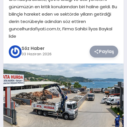
günümüzün en kritik konularından biri haline geldi. Bu
TEKNOLOJI
bilinçle hareket eden ve sektörde yılların getirdiği
derin tecrübeyle adından söz ettiren
SIYASET
guncelhurdafiyati.com.tr, Firma Sahibi İlyas Baykal
lide
YAŞAM
Söz Haber
Paylaş
03 Haziran 2026