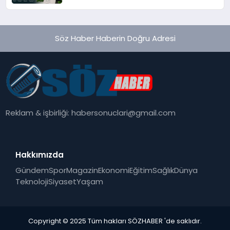
Söz Haber Haberin Doğru Adresi
Reklam & işbirliği:
habersonuclari@gmail.com
Hakkımızda
Gündem
Spor
Magazin
Ekonomi
Eğitim
Sağlık
Dünya
Teknoloji
Siyaset
Yaşam
Copyright © 2025 Tüm hakları SÖZHABER 'de saklıdır.