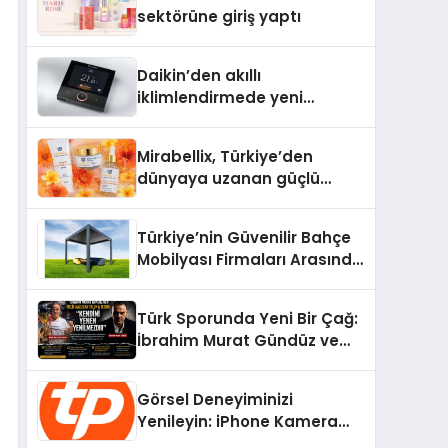
Aldı
sektörüne giriş yaptı
Daikin’den akıllı
iklimlendirmede yeni
dönem: Madoka Plus
Türkiye’de
Mirabellix, Türkiye’den
dünyaya uzanan güçlü
büyümesini sürdürüyor
Türkiye’nin Güvenilir Bahçe
Mobilyası Firmaları Arasında
Neden Divona Home Tercih
Ediliyor?
Türk Sporunda Yeni Bir Çağ:
İbrahim Murat Gündüz ve
Dövüş Sporlarında Radikal
Devrim
Görsel Deneyiminizi
Yenileyin: iPhone Kamera
Değişimi Hakkında Bilmeniz