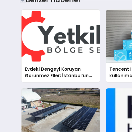
Evdeki Dengeyi Koruyan
Tencent 
Görünmez Eller: İstanbul’un
kullanım
Beş Farklı Semtinde Teknik
Servis Gerçeği