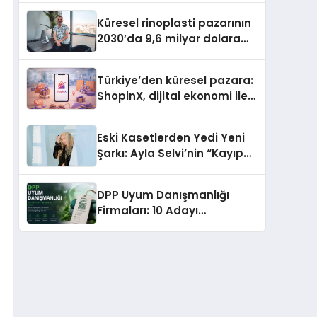
Gerekenler
Küresel rinoplasti pazarının
2030’da 9,6 milyar dolara
ulaşması bekleniyor
Türkiye’den küresel pazara:
ShopinX, dijital ekonomi ile
gerçek dünya alışverişini bir
araya getirmeyi hedefliyor
Eski Kasetlerden Yedi Yeni
Şarkı: Ayla Selvi’nin “Kayıp
Kasetler 1” Albümü 31
Temmuz’da Çıktı
DPP Uyum Danışmanlığı
Firmaları: 10 Adayı
Değerlendirdik