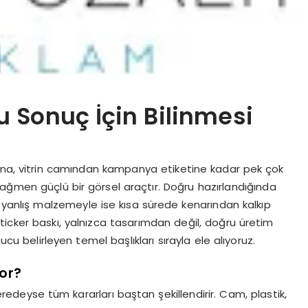
u Sonuç İçin Bilinmesi
ğına, vitrin camından kampanya etiketine kadar pek çok
rağmen güçlü bir görsel araçtır. Doğru hazırlandığında
kır; yanlış malzemeyle ise kısa sürede kenarından kalkıp
ticker baskı, yalnızca tasarımdan değil, doğru üretim
ucu belirleyen temel başlıkları sırayla ele alıyoruz.
yor?
neredeyse tüm kararları baştan şekillendirir. Cam, plastik,