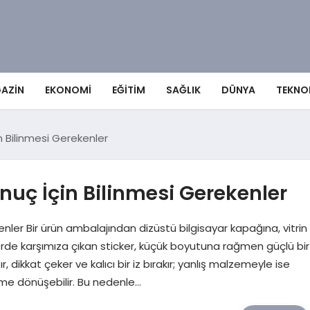
AZIN
EKONOMI
EĞITIM
SAĞLIK
DÜNYA
TEKNO
n Bilinmesi Gerekenler
nuç İçin Bilinmesi Gerekenler
nler Bir ürün ambalajından dizüstü bilgisayar kapağına, vitrin
e karşımıza çıkan sticker, küçük boyutuna rağmen güçlü bir
, dikkat çeker ve kalıcı bir iz bırakır; yanlış malzemeyle ise
üme dönüşebilir. Bu nedenle…