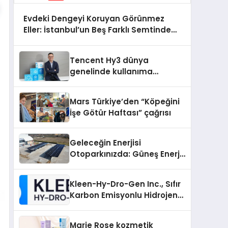
Evdeki Dengeyi Koruyan Görünmez
Eller: İstanbul’un Beş Farklı Semtinde
Teknik Servis Gerçeği
Tencent Hy3 dünya
genelinde kullanıma
sunuldu
Mars Türkiye’den “Köpeğini
İşe Götür Haftası” çağrısı
Geleceğin Enerjisi
Otoparkınızda: Güneş Enerjili
Carport (Solar Otopark)
Nedir?
Kleen-Hy-Dro-Gen Inc., Sıfır
Karbon Emisyonlu Hidrojen
Isıtma Teknolojisinde ISO ve
TSSA Düzenleyici Onaylarını
Marie Rose kozmetik