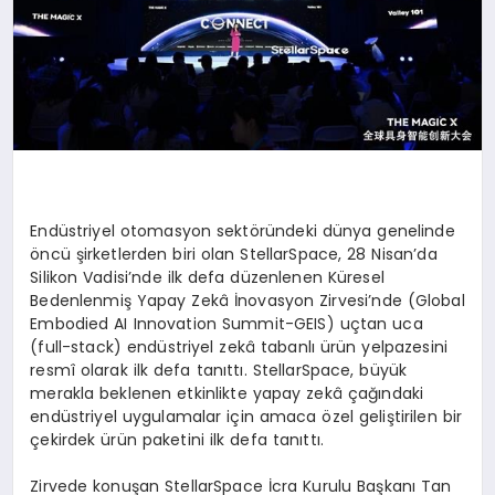
Endüstriyel otomasyon sektöründeki dünya genelinde
öncü şirketlerden biri olan StellarSpace, 28 Nisan’da
Silikon Vadisi’nde ilk defa düzenlenen Küresel
Bedenlenmiş Yapay Zekâ İnovasyon Zirvesi’nde (Global
Embodied AI Innovation Summit-GEIS) uçtan uca
(full-stack) endüstriyel zekâ tabanlı ürün yelpazesini
resmî olarak ilk defa tanıttı. StellarSpace, büyük
merakla beklenen etkinlikte yapay zekâ çağındaki
endüstriyel uygulamalar için amaca özel geliştirilen bir
çekirdek ürün paketini ilk defa tanıttı.
Zirvede konuşan StellarSpace İcra Kurulu Başkanı Tan