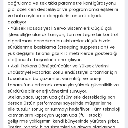
doğrulama ve tek tıkla parametre konfigürasyonu
gibi özellikleri destekliyor ve programlama eşiklerini
ve hata ayıklama döngülerini önemli ölçüde
azaltıyor.
•
Yüksek Hassasiyetli
Servo
Sistemleri
: Güçlü çok
işlevselliğe olanak tanıyan, tam entegre bir kontrol
algoritması barındıran bu sistemler düşük hızda
sürüklenme baskılama (creeping suppression) ve
yük değişimi telafisi gibi kilit metriklerde gösterdiği
olağanüstü başarılarla öne çıkıyor.
•
Akıllı Frekans Dönüştürücüler ve Yüksek Verimli
Endüstriyel Motorlar
: Zorlu endüstriyel ortamlar için
tasarlanan bu çözümler, verimliliği ve enerji
tasarrufunu artırmak amacıyla yüksek güvenilirlik ve
sürdürülebilir enerji yönetimi sunuyor.
StellarSpace, uçtan uca çözümlerle desteklediği son
derece üstün performansı sayesinde müşterilerine
elle tutulur sonuçlar sunmayı hedefliyor. Tüm teknoloji
katmanlarını kapsayan uçtan uca (full-stack)
geliştirme yaklaşımını kendi bünyesinde yürüten şirket,
üretim, robotik, bina sistemleri ve altyapı alanlarında