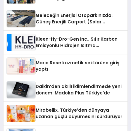
Geleceğin Enerjisi Otoparkınızda:
Güneş Enerjili Carport (Solar
Otopark) Nedir?
Kleen-Hy-Dro-Gen Inc., Sıfır Karbon
Emisyonlu Hidrojen Isıtma
Teknolojisinde ISO ve TSSA
Düzenleyici Onaylarını Aldı
Marie Rose kozmetik sektörüne giriş
yaptı
Daikin’den akıllı iklimlendirmede yeni
dönem: Madoka Plus Türkiye’de
Mirabellix, Türkiye’den dünyaya
uzanan güçlü büyümesini sürdürüyor