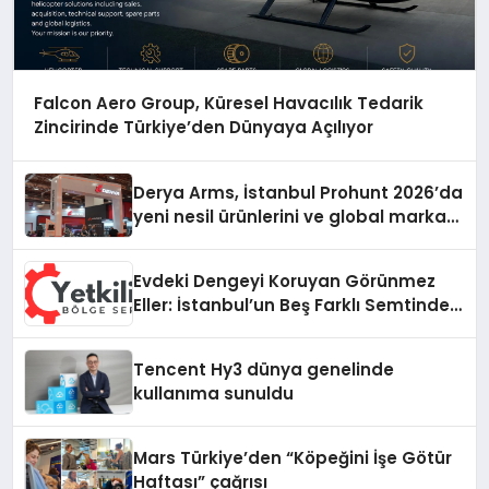
Falcon Aero Group, Küresel Havacılık Tedarik
Zincirinde Türkiye’den Dünyaya Açılıyor
Derya Arms, İstanbul Prohunt 2026’da
yeni nesil ürünlerini ve global marka
vizyonunu sergiledi
Evdeki Dengeyi Koruyan Görünmez
Eller: İstanbul’un Beş Farklı Semtinde
Teknik Servis Gerçeği
Tencent Hy3 dünya genelinde
kullanıma sunuldu
Mars Türkiye’den “Köpeğini İşe Götür
Haftası” çağrısı