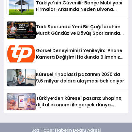
Türkiye’nin Güvenilir Bahçe Mobilyası
Firmaları Arasında Neden Divona
Home Tercih Ediliyor?
Türk Sporunda Yeni Bir Çağ: İbrahim
Murat Gündüz ve Dövüş Sporlarında
Radikal Devrim
Görsel Deneyiminizi Yenileyin: iPhone
Kamera Değişimi Hakkında Bilmeniz
Gerekenler
Küresel rinoplasti pazarının 2030’da
9,6 milyar dolara ulaşması bekleniyor
Türkiye’den küresel pazara: ShopinX,
dijital ekonomi ile gerçek dünya
alışverişini bir araya getirmeyi
hedefliyor
Söz Haber Haberin Doğru Adresi