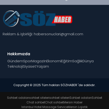
Reklam & işbirliği:
habersonuclari@gmail.com
Hakkımızda
Gündem
Spor
Magazin
Ekonomi
Eğitim
Sağlık
Dünya
Teknoloji
Siyaset
Yaşam
Copyright © 2025 Tüm hakları SÖZHABER 'de saklıdır.
Sohbet odaları
sohbet siteleri
sohbet siteleri
Sohbet odaları
Sohbet
Chat sohbet
Chat sohbet
Mersin Haber
Istanbul Hotel Massage Service
Mersin Lojistik