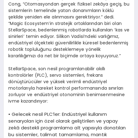
Cong, “Otomasyondan gerçek fiziksel zekâya geçiş, bu
sistemlerin temelinde yatan donanımların köklü
şekilde yeniden ele alınmasını gerektiriyor.” dedi.
“Magic Ecosystem’in stratejik ortaklarından biri olan
StellarSpace, bedenlenmiş robotlarda kullanılan ‘kas ve
sinirleri’ temin ediyor. Silikon Vadisi’ndeki varlığımız,
endüstriyel ölçekteki güvenilirlikle küresel bedenlenmiş
robotik topluluğunu desteklemeye yönelik
kararlılığımızı da net bir biçimde ortaya koyuyoruz.”
StellarSpace, son nesil programlanabilir akıllı
kontrolörler (PLC), servo sistemleri, frekans
dönüştürücüler ve yüksek verimli endüstriyel
motorlarıyla hareket kontrol performansında sınırları
zorluyor ve endüstriyel otonominin benimsenmesine
ivme kazandırıyor:
•
Gelecek nesil
PLC’ler
:
Endüstriyel kullanım
senaryoları için özel olarak geliştirilen ve yapay
zekâ destekli programlama alt yapısıyla donatılan
bu sistemler, talimat tamamlama, mantık