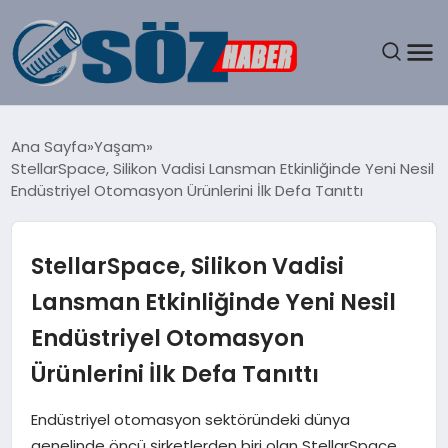
GÜNDEM
Ana Sayfa
Yaşam
StellarSpace, Silikon Vadisi Lansman Etkinliğinde Yeni Nesil
SPOR
Endüstriyel Otomasyon Ürünlerini İlk Defa Tanıttı
MAGAZIN
StellarSpace, Silikon Vadisi
EKONOMI
Lansman Etkinliğinde Yeni Nesil
Endüstriyel Otomasyon
EĞITIM
Ürünlerini İlk Defa Tanıttı
SAĞLIK
Endüstriyel otomasyon sektöründeki dünya
DÜNYA
genelinde öncü şirketlerden biri olan StellarSpace,