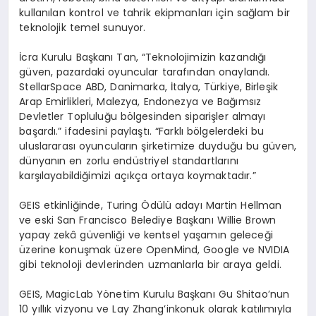
kullanılan kontrol ve tahrik ekipmanları için sağlam bir
teknolojik temel sunuyor.
İcra Kurulu Başkanı Tan, “Teknolojimizin kazandığı
güven, pazardaki oyuncular tarafından onaylandı.
StellarSpace ABD, Danimarka, İtalya, Türkiye, Birleşik
Arap Emirlikleri, Malezya, Endonezya ve Bağımsız
Devletler Topluluğu bölgesinden siparişler almayı
başardı.” ifadesini paylaştı. “Farklı bölgelerdeki bu
uluslararası oyuncuların şirketimize duyduğu bu güven,
dünyanın en zorlu endüstriyel standartlarını
karşılayabildiğimizi açıkça ortaya koymaktadır.”
GEIS etkinliğinde, Turing Ödülü adayı Martin Hellman
ve eski San Francisco Belediye Başkanı Willie Brown
yapay zekâ güvenliği ve kentsel yaşamın geleceği
üzerine konuşmak üzere OpenMind, Google ve NVIDIA
gibi teknoloji devlerinden uzmanlarla bir araya geldi.
GEIS, MagicLab Yönetim Kurulu Başkanı Gu Shitao’nun
10 yıllık vizyonu ve Lay Zhang’inkonuk olarak katılımıyla