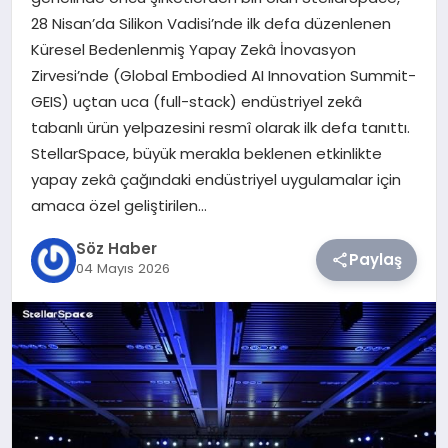
28 Nisan’da Silikon Vadisi’nde ilk defa düzenlenen
TEKNOLOJI
Küresel Bedenlenmiş Yapay Zekâ İnovasyon
Zirvesi’nde (Global Embodied AI Innovation Summit-
SIYASET
GEIS) uçtan uca (full-stack) endüstriyel zekâ
tabanlı ürün yelpazesini resmî olarak ilk defa tanıttı.
YAŞAM
StellarSpace, büyük merakla beklenen etkinlikte
yapay zekâ çağındaki endüstriyel uygulamalar için
amaca özel geliştirilen…
Söz Haber
Paylaş
04 Mayıs 2026