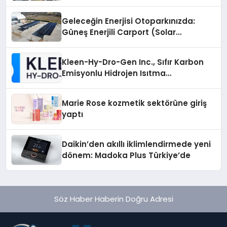
Geleceğin Enerjisi Otoparkınızda:
Güneş Enerjili Carport (Solar
Otopark) Nedir?
Kleen-Hy-Dro-Gen Inc., Sıfır Karbon
Emisyonlu Hidrojen Isıtma
Teknolojisinde ISO ve TSSA
Düzenleyici Onaylarını Aldı
Marie Rose kozmetik sektörüne giriş
yaptı
Daikin’den akıllı iklimlendirmede yeni
dönem: Madoka Plus Türkiye’de
Söz Haber Haberin Doğru Adresi