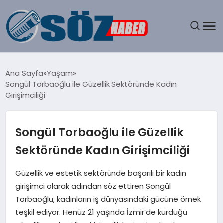
GÜNDEM
Ana Sayfa
Yaşam
Songül Torbaoğlu ile Güzellik Sektöründe Kadın
SPOR
Girişimciliği
MAGAZIN
Songül Torbaoğlu ile Güzellik
EKONOMI
Sektöründe Kadın Girişimciliği
EĞITIM
Güzellik ve estetik sektöründe başarılı bir kadın
girişimci olarak adından söz ettiren Songül
SAĞLIK
Torbaoğlu, kadınların iş dünyasındaki gücüne örnek
teşkil ediyor. Henüz 21 yaşında İzmir’de kurduğu
DÜNYA