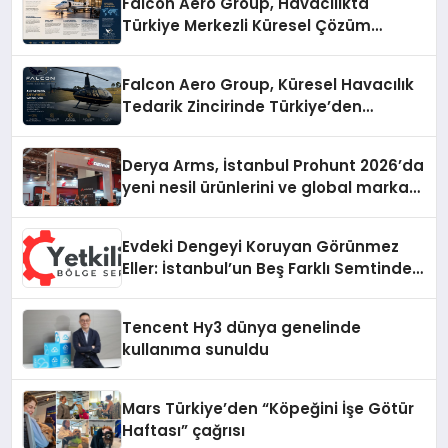
Falcon Aero Group, Havacılıkta
Türkiye Merkezli Küresel Çözüm
Ortağı Olma Yolunda İlerliyor
Falcon Aero Group, Küresel Havacılık
Tedarik Zincirinde Türkiye’den
Dünyaya Açılıyor
Derya Arms, İstanbul Prohunt 2026’da
yeni nesil ürünlerini ve global marka
vizyonunu sergiledi
Evdeki Dengeyi Koruyan Görünmez
Eller: İstanbul’un Beş Farklı Semtinde
Teknik Servis Gerçeği
Tencent Hy3 dünya genelinde
kullanıma sunuldu
Mars Türkiye’den “Köpeğini İşe Götür
Haftası” çağrısı