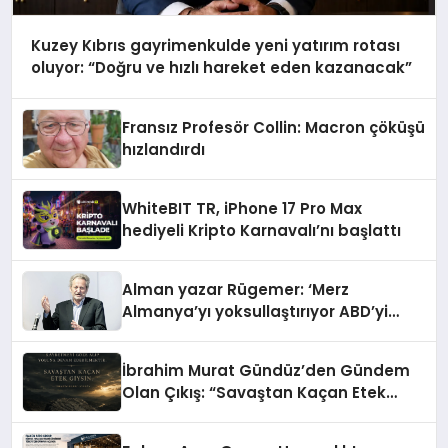
Kuzey Kıbrıs gayrimenkulde yeni yatırım rotası
oluyor: “Doğru ve hızlı hareket eden kazanacak”
Fransız Profesör Collin: Macron çöküşü
hızlandırdı
WhiteBIT TR, iPhone 17 Pro Max
hediyeli Kripto Karnavalı’nı başlattı
Alman yazar Rügemer: ‘Merz
Almanya’yı yoksullaştırıyor ABD’yi
zenginleştiriyor’
İbrahim Murat Gündüz’den Gündem
Olan Çıkış: “Savaştan Kaçan Etek
Giysin”