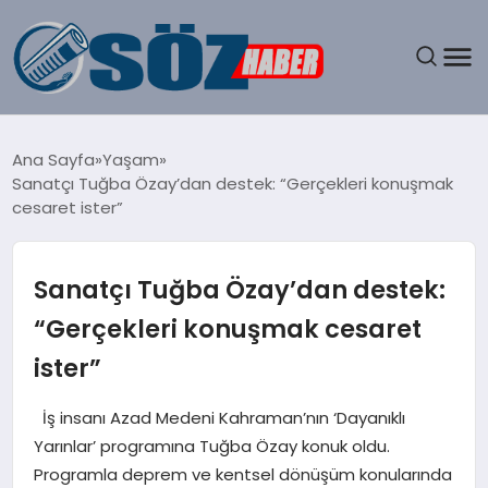
GÜNDEM
Ana Sayfa
Yaşam
Sanatçı Tuğba Özay’dan destek: “Gerçekleri konuşmak
SPOR
cesaret ister”
MAGAZIN
Sanatçı Tuğba Özay’dan destek:
EKONOMI
“Gerçekleri konuşmak cesaret
ister”
EĞITIM
İş insanı Azad Medeni Kahraman’nın ‘Dayanıklı
SAĞLIK
Yarınlar’ programına Tuğba Özay konuk oldu.
Programla deprem ve kentsel dönüşüm konularında
DÜNYA