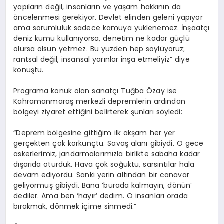
yapıların değil, insanların ve yaşam hakkının da
öncelenmesi gerekiyor. Devlet elinden geleni yapıyor
ama sorumluluk sadece kamuya yüklenemez. İnşaatçı
deniz kumu kullanıyorsa, denetim ne kadar güçlü
olursa olsun yetmez. Bu yüzden hep söylüyoruz;
rantsal değil, insansal yarınlar inşa etmeliyiz” diye
konuştu.
Programa konuk olan sanatçı Tuğba Özay ise
Kahramanmaraş merkezli depremlerin ardından
bölgeyi ziyaret ettiğini belirterek şunları söyledi:
“Deprem bölgesine gittiğim ilk akşam her yer
gerçekten çok korkunçtu. Savaş alanı gibiydi. O gece
askerlerimiz, jandarmalarımızla birlikte sabaha kadar
dışarıda oturduk. Hava çok soğuktu, sarsıntılar hala
devam ediyordu. Sanki yerin altından bir canavar
geliyormuş gibiydi. Bana ‘burada kalmayın, dönün’
dediler. Ama ben ‘hayır’ dedim. O insanları orada
bırakmak, dönmek içime sinmedi.”