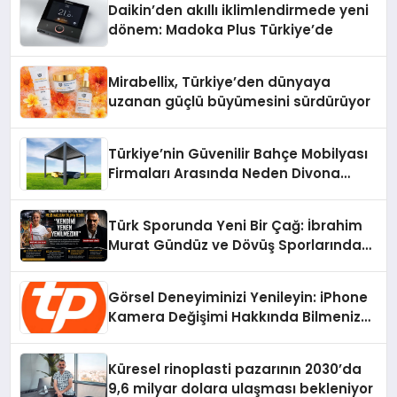
Daikin’den akıllı iklimlendirmede yeni
dönem: Madoka Plus Türkiye’de
Mirabellix, Türkiye’den dünyaya
uzanan güçlü büyümesini sürdürüyor
Türkiye’nin Güvenilir Bahçe Mobilyası
Firmaları Arasında Neden Divona
Home Tercih Ediliyor?
Türk Sporunda Yeni Bir Çağ: İbrahim
Murat Gündüz ve Dövüş Sporlarında
Radikal Devrim
Görsel Deneyiminizi Yenileyin: iPhone
Kamera Değişimi Hakkında Bilmeniz
Gerekenler
Küresel rinoplasti pazarının 2030’da
9,6 milyar dolara ulaşması bekleniyor