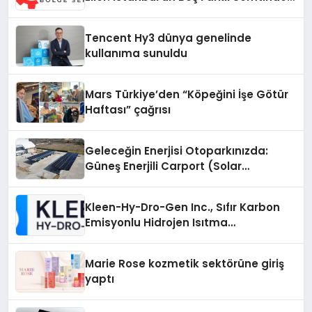
Teknik Servis Gerçeği
Tencent Hy3 dünya genelinde
kullanıma sunuldu
Mars Türkiye’den “Köpeğini İşe Götür
Haftası” çağrısı
Geleceğin Enerjisi Otoparkınızda:
Güneş Enerjili Carport (Solar
Otopark) Nedir?
Kleen-Hy-Dro-Gen Inc., Sıfır Karbon
Emisyonlu Hidrojen Isıtma
Teknolojisinde ISO ve TSSA
Düzenleyici Onaylarını Aldı
Marie Rose kozmetik sektörüne giriş
yaptı