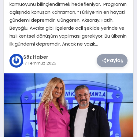
kamuoyunu bilinçlendirmek hedefleniyor. Programın
açılışında konuşan Kahraman, “Türkiye’nin en hayati
TEKNOLOJI
gündemi depremdir. Güngören, Aksaray, Fatih,
Beyoğlu, Avcılar gibi ilçelerde acil şekilde yerinde ve
SIYASET
hızlı kentsel dönüşüm yapılması gerekiyor. Bu ülkenin
ilk gündemi depremdir. Ancak ne yazık…
YAŞAM
Söz Haber
Paylaş
17 Temmuz 2025