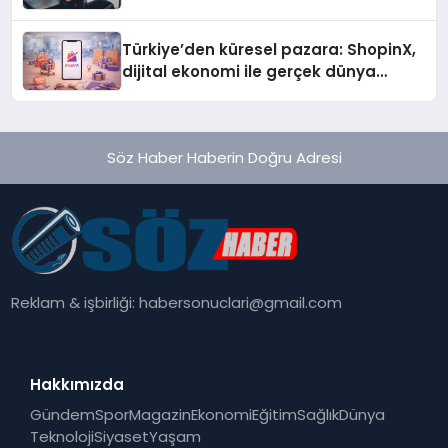
Türkiye’den küresel pazara: ShopinX,
dijital ekonomi ile gerçek dünya
alışverişini bir araya getirmeyi
hedefliyor
Söz Haber Haberin Doğru Adresi
Reklam & işbirliği:
habersonuclari@gmail.com
Hakkımızda
Gündem
Spor
Magazin
Ekonomi
Eğitim
Sağlık
Dünya
Teknoloji
Siyaset
Yaşam