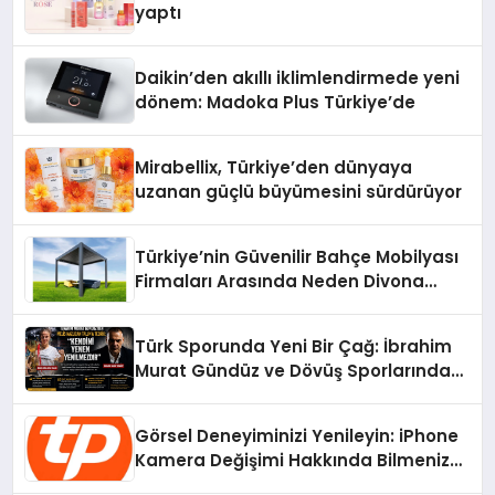
yaptı
Daikin’den akıllı iklimlendirmede yeni
dönem: Madoka Plus Türkiye’de
Mirabellix, Türkiye’den dünyaya
uzanan güçlü büyümesini sürdürüyor
Türkiye’nin Güvenilir Bahçe Mobilyası
Firmaları Arasında Neden Divona
Home Tercih Ediliyor?
Türk Sporunda Yeni Bir Çağ: İbrahim
Murat Gündüz ve Dövüş Sporlarında
Radikal Devrim
Görsel Deneyiminizi Yenileyin: iPhone
Kamera Değişimi Hakkında Bilmeniz
Gerekenler