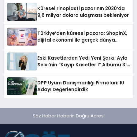
Küresel rinoplasti pazarının 2030’da
9,6 milyar dolara ulaşması bekleniyor
Türkiye’den küresel pazara: ShopinX,
dijital ekonomi ile gerçek dünya
alışverişini bir araya getirmeyi
hedefliyor
Eski Kasetlerden Yedi Yeni Şarkı: Ayla
Selvi’nin “Kayıp Kasetler 1” Albümü 31
Temmuz’da Çıktı
DPP Uyum Danışmanlığı Firmaları: 10
Adayı Değerlendirdik
Söz Haber Haberin Doğru Adresi