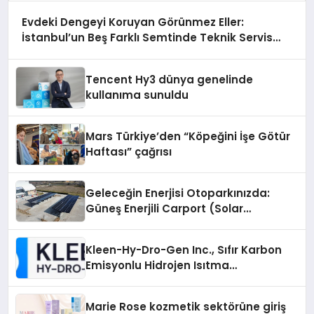
Evdeki Dengeyi Koruyan Görünmez Eller:
İstanbul’un Beş Farklı Semtinde Teknik Servis
Gerçeği
Tencent Hy3 dünya genelinde
kullanıma sunuldu
Mars Türkiye’den “Köpeğini İşe Götür
Haftası” çağrısı
Geleceğin Enerjisi Otoparkınızda:
Güneş Enerjili Carport (Solar
Otopark) Nedir?
Kleen-Hy-Dro-Gen Inc., Sıfır Karbon
Emisyonlu Hidrojen Isıtma
Teknolojisinde ISO ve TSSA
Düzenleyici Onaylarını Aldı
Marie Rose kozmetik sektörüne giriş