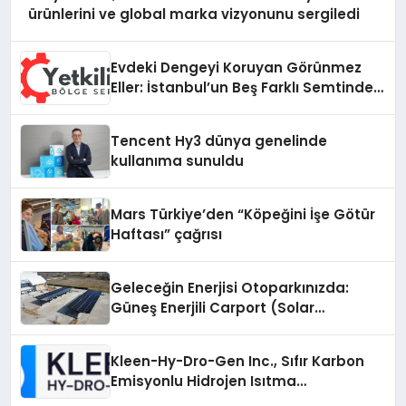
ürünlerini ve global marka vizyonunu sergiledi
Evdeki Dengeyi Koruyan Görünmez
Eller: İstanbul’un Beş Farklı Semtinde
Teknik Servis Gerçeği
Tencent Hy3 dünya genelinde
kullanıma sunuldu
Mars Türkiye’den “Köpeğini İşe Götür
Haftası” çağrısı
Geleceğin Enerjisi Otoparkınızda:
Güneş Enerjili Carport (Solar
Otopark) Nedir?
Kleen-Hy-Dro-Gen Inc., Sıfır Karbon
Emisyonlu Hidrojen Isıtma
Teknolojisinde ISO ve TSSA