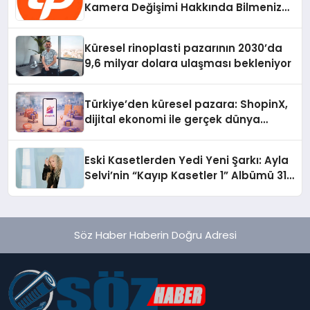
Kamera Değişimi Hakkında Bilmeniz
Gerekenler
Küresel rinoplasti pazarının 2030’da
9,6 milyar dolara ulaşması bekleniyor
Türkiye’den küresel pazara: ShopinX,
dijital ekonomi ile gerçek dünya
alışverişini bir araya getirmeyi
hedefliyor
Eski Kasetlerden Yedi Yeni Şarkı: Ayla
Selvi’nin “Kayıp Kasetler 1” Albümü 31
Temmuz’da Çıktı
Söz Haber Haberin Doğru Adresi