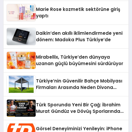
Düzenleyici Onaylarını Aldı
Marie Rose kozmetik sektörüne giriş
yaptı
Daikin’den akıllı iklimlendirmede yeni
dönem: Madoka Plus Türkiye’de
Mirabellix, Türkiye’den dünyaya
uzanan güçlü büyümesini sürdürüyor
Türkiye’nin Güvenilir Bahçe Mobilyası
Firmaları Arasında Neden Divona
Home Tercih Ediliyor?
Türk Sporunda Yeni Bir Çağ: İbrahim
Murat Gündüz ve Dövüş Sporlarında
Radikal Devrim
Görsel Deneyiminizi Yenileyin: iPhone