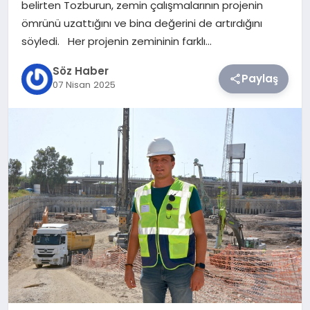
belirten Tozburun, zemin çalışmalarının projenin
ömrünü uzattığını ve bina değerini de artırdığını
TEKNOLOJI
söyledi. Her projenin zemininin farklı…
SIYASET
Söz Haber
Paylaş
07 Nisan 2025
YAŞAM