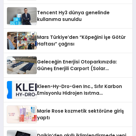
Teknik Servis Gerçeği
Tencent Hy3 dünya genelinde
kullanıma sunuldu
Mars Türkiye’den “Köpeğini İşe Götür
Haftası” çağrısı
Geleceğin Enerjisi Otoparkınızda:
Güneş Enerjili Carport (Solar
Otopark) Nedir?
Kleen-Hy-Dro-Gen Inc., Sıfır Karbon
Emisyonlu Hidrojen Isıtma
Teknolojisinde ISO ve TSSA
Düzenleyici Onaylarını Aldı
Marie Rose kozmetik sektörüne giriş
yaptı
Daikin’den akıllı iklimlendirmede yeni