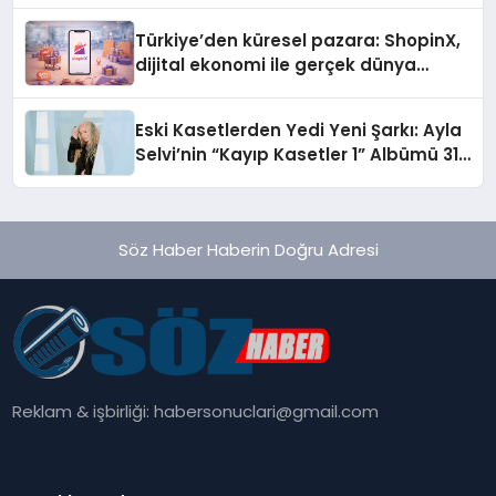
Türkiye’den küresel pazara: ShopinX,
dijital ekonomi ile gerçek dünya
alışverişini bir araya getirmeyi
hedefliyor
Eski Kasetlerden Yedi Yeni Şarkı: Ayla
Selvi’nin “Kayıp Kasetler 1” Albümü 31
Temmuz’da Çıktı
Söz Haber Haberin Doğru Adresi
Reklam & işbirliği:
habersonuclari@gmail.com