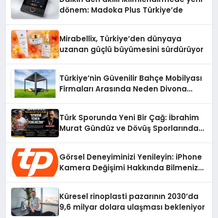
dönem: Madoka Plus Türkiye’de
Mirabellix, Türkiye’den dünyaya
uzanan güçlü büyümesini sürdürüyor
Türkiye’nin Güvenilir Bahçe Mobilyası
Firmaları Arasında Neden Divona
Home Tercih Ediliyor?
Türk Sporunda Yeni Bir Çağ: İbrahim
Murat Gündüz ve Dövüş Sporlarında
Radikal Devrim
Görsel Deneyiminizi Yenileyin: iPhone
Kamera Değişimi Hakkında Bilmeniz
Gerekenler
Küresel rinoplasti pazarının 2030’da
9,6 milyar dolara ulaşması bekleniyor