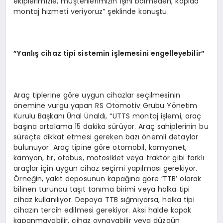
ekiplerimizle, müşterilerimizin işini bölmeden, kapıda
montaj hizmeti veriyoruz” şeklinde konuştu.
”Yanlış cihaz tipi sistemin işlemesini engelleyebilir”
Araç tiplerine göre uygun cihazlar seçilmesinin
önemine vurgu yapan RS Otomotiv Grubu Yönetim
Kurulu Başkanı Ünal Ünaldı, “UTTS montaj işlemi, araç
başına ortalama 15 dakika sürüyor. Araç sahiplerinin bu
süreçte dikkat etmesi gereken bazı önemli detaylar
bulunuyor. Araç tipine göre otomobil, kamyonet,
kamyon, tır, otobüs, motosiklet veya traktör gibi farklı
araçlar için uygun cihaz seçimi yapılması gerekiyor.
Örneğin, yakıt deposunun kapağına göre ‘TTB’ olarak
bilinen turuncu taşıt tanıma birimi veya halka tipi
cihaz kullanılıyor. Depoya TTB sığmıyorsa, halka tipi
cihazın tercih edilmesi gerekiyor. Aksi halde kapak
kapanmayabilir, cihaz oynayabilir veya düzgün