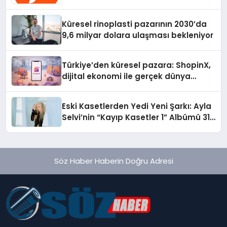
Gerekenler
Küresel rinoplasti pazarının 2030’da
9,6 milyar dolara ulaşması bekleniyor
Türkiye’den küresel pazara: ShopinX,
dijital ekonomi ile gerçek dünya
alışverişini bir araya getirmeyi
hedefliyor
Eski Kasetlerden Yedi Yeni Şarkı: Ayla
Selvi’nin “Kayıp Kasetler 1” Albümü 31
Temmuz’da Çıktı
Söz Haber Haberin Doğru Adresi