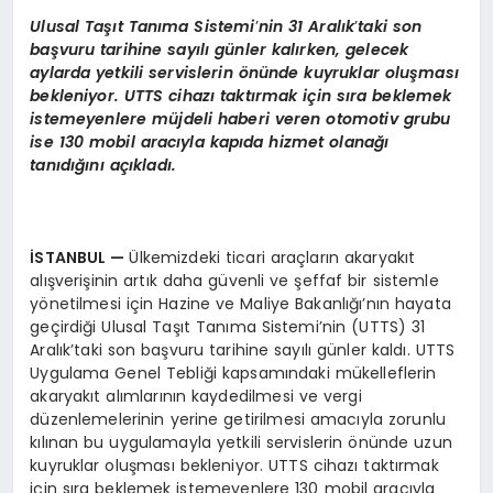
Ulusal Taşıt Tanıma Sistemi
’
nin 31 Aralık
’
taki son
başvuru tarihine sayılı günler kalırken, gelecek
aylarda yetkili servislerin
ö
nünde kuyruklar oluş
mas
ı
bekleniyor. UTTS cihazı taktırmak için sıra beklemek
istemeyenlere müjdeli haberi veren otomotiv grubu
ise 130 mobil aracıyla kapıda hizmet olanağı
tanıdığını açıkladı.
İSTANBUL
—
Ülkemizdeki ticari araçların akaryakıt
alışverişinin artık daha güvenli ve şeffaf bir sistemle
yönetilmesi için Hazine ve Maliye Bakanlığı’nın hayata
geçirdiği Ulusal Taşıt Tanıma Sistemi’nin (UTTS) 31
Aralık’taki son başvuru tarihine sayılı günler kaldı. UTTS
Uygulama Genel Tebliği kapsamındaki mükelleflerin
akaryakıt alımlarının kaydedilmesi ve vergi
düzenlemelerinin yerine getirilmesi amacıyla zorunlu
kılınan bu uygulamayla yetkili servislerin önünde uzun
kuyruklar oluşması bekleniyor. UTTS cihazı taktırmak
için sıra beklemek istemeyenlere 130 mobil aracıyla