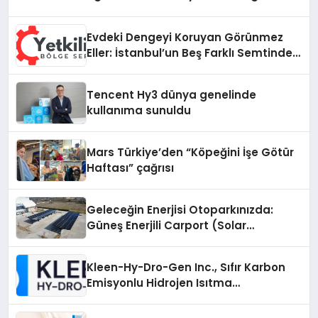
Evdeki Dengeyi Koruyan Görünmez
Eller: İstanbul’un Beş Farklı Semtinde
Teknik Servis Gerçeği
Tencent Hy3 dünya genelinde
kullanıma sunuldu
Mars Türkiye’den “Köpeğini İşe Götür
Haftası” çağrısı
Geleceğin Enerjisi Otoparkınızda:
Güneş Enerjili Carport (Solar
Otopark) Nedir?
Kleen-Hy-Dro-Gen Inc., Sıfır Karbon
Emisyonlu Hidrojen Isıtma
Teknolojisinde ISO ve TSSA
Düzenleyici Onaylarını Aldı