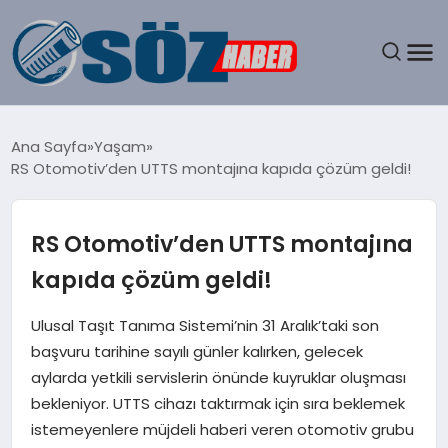
GÜNDEM
Ana Sayfa
Yaşam
RS Otomotiv’den UTTS montajına kapıda çözüm geldi!
SPOR
MAGAZIN
RS Otomotiv’den UTTS montajına
kapıda çözüm geldi!
EKONOMI
Ulusal Taşıt Tanıma Sistemi’nin 31 Aralık’taki son
EĞITIM
başvuru tarihine sayılı günler kalırken, gelecek
aylarda yetkili servislerin önünde kuyruklar oluşması
SAĞLIK
bekleniyor. UTTS cihazı taktırmak için sıra beklemek
istemeyenlere müjdeli haberi veren otomotiv grubu
DÜNYA