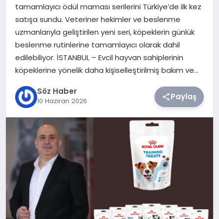
tamamlayıcı ödül maması serilerini Türkiye’de ilk kez
satışa sundu. Veteriner hekimler ve beslenme
TEKNOLOJI
uzmanlarıyla geliştirilen yeni seri, köpeklerin günlük
beslenme rutinlerine tamamlayıcı olarak dahil
SIYASET
edilebiliyor. İSTANBUL – Evcil hayvan sahiplerinin
köpeklerine yönelik daha kişiselleştirilmiş bakım ve…
YAŞAM
Söz Haber
Paylaş
10 Haziran 2026