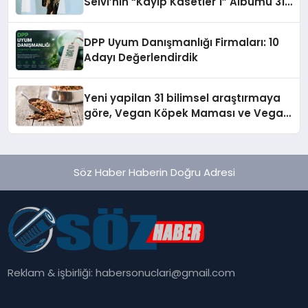
Selvi’nin “Kayıp Kasetler 1” Albümü 31
Temmuz’da Çıktı
DPP Uyum Danışmanlığı Firmaları: 10
Adayı Değerlendirdik
Yeni yapilan 31 bilimsel araştırmaya
göre, Vegan Köpek Maması ve Vegan
Kedi Mamasının İyi Sindirildiğini
Ortaya Koydu
Söz Haber Haberin Doğru Adresi
Reklam & işbirliği:
habersonuclari@gmail.com