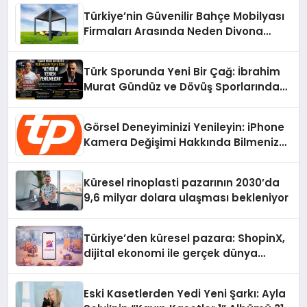
Türkiye’nin Güvenilir Bahçe Mobilyası
Firmaları Arasında Neden Divona
Home Tercih Ediliyor?
Türk Sporunda Yeni Bir Çağ: İbrahim
Murat Gündüz ve Dövüş Sporlarında
Radikal Devrim
Görsel Deneyiminizi Yenileyin: iPhone
Kamera Değişimi Hakkında Bilmeniz
Gerekenler
Küresel rinoplasti pazarının 2030’da
9,6 milyar dolara ulaşması bekleniyor
Türkiye’den küresel pazara: ShopinX,
dijital ekonomi ile gerçek dünya
alışverişini bir araya getirmeyi
hedefliyor
Eski Kasetlerden Yedi Yeni Şarkı: Ayla