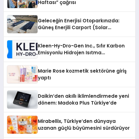
Haftası” çağrısı
Geleceğin Enerjisi Otoparkınızda:
Güneş Enerjili Carport (Solar
Otopark) Nedir?
Kleen-Hy-Dro-Gen Inc., Sıfır Karbon
Emisyonlu Hidrojen Isıtma
Teknolojisinde ISO ve TSSA
Düzenleyici Onaylarını Aldı
Marie Rose kozmetik sektörüne giriş
yaptı
Daikin’den akıllı iklimlendirmede yeni
dönem: Madoka Plus Türkiye’de
Mirabellix, Türkiye’den dünyaya
uzanan güçlü büyümesini sürdürüyor